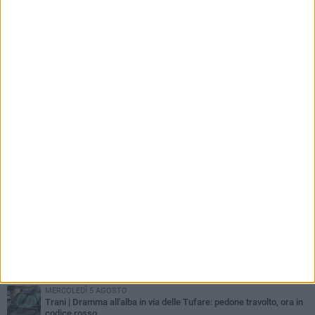
PIÙ LETTI QUESTA SETTIMANA
MERCOLEDÌ 5 AGOSTO
Trani piange G.D., il 64enne investito all'alba in via delle Tufare
non ce l'ha fatta
MERCOLEDÌ 5 AGOSTO
Lite sulla barca nel Porto di Trani, moglie sorprende marito e
scoppia il caos
GIOVEDÌ 6 AGOSTO
Investito a pochi mesi dalla pensione, la comunità piange
Gioacchino Dagnello
MERCOLEDÌ 5 AGOSTO
Trani | Dramma all'alba in via delle Tufare: pedone travolto, ora in
codice rosso