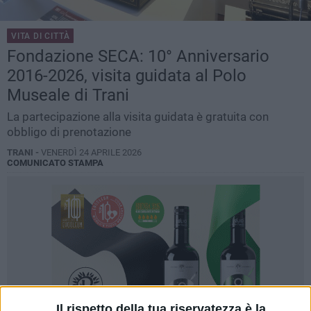
VITA DI CITTÀ
Fondazione SECA: 10° Anniversario
2016-2026, visita guidata al Polo
Museale di Trani
La partecipazione alla visita guidata è gratuita con
obbligo di prenotazione
TRANI -
VENERDÌ 24 APRILE 2026
COMUNICATO STAMPA
Il rispetto della tua riservatezza è la