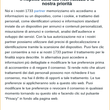
nostra priorità
Noi e i nostri 1733
partner
memorizziamo e/o accediamo a
informazioni su un dispositivo, come i cookie, e trattiamo dati
personali, come identificatori univoci e informazioni standard
inviate da un dispositivo per annunci e contenuti personalizzati,
misurazione di annunci e contenuti, analisi dell'audience e
sviluppo dei servizi.
Con la tua autorizzazione noi e i nostri
partner possiamo utilizzare dati precisi di geolocalizzazione e
In occasione del decimo anniversario della sua istituzione, la
identificazione tramite la scansione del dispositivo. Puoi fare clic
Fondazione S.E.C.A.
invita la cittadinanza e i visitatori a un
per consentire a noi e ai nostri 1733 partner il trattamento per le
finalità sopra descritte. In alternativa puoi accedere a
evento celebrativo speciale: una visita guidata serale tra le
informazioni più dettagliate e modificare le tue preferenze prima
eccellenze del
Polo Museale di Trani
. L'appuntamento è
di acconsentire o di negare il consenso.
Si rende noto che alcuni
fissato peroggi,
24 aprile
, alle
ore 18:00
.
trattamenti dei dati personali possono non richiedere il tuo
consenso, ma hai il diritto di opporti a tale trattamento. Le tue
Dalla sua nascita, la
Fondazione S.E.C.A.
ha trasformato
preferenze si applicheranno solo a questo sito web. Puoi
Palazzo Lodispoto in un faro culturale per l'intera Puglia,
modificare le tue preferenze o revocare il consenso in qualsiasi
coniugando la conservazione della memoria storica con
momento tornando su questo sito e facendo clic sul pulsante
"Privacy" in fondo alla pagina web.
l'innovazione museale. La serata del 24 aprile non sarà solo
un tour tra le sale, ma un racconto appassionato di dieci