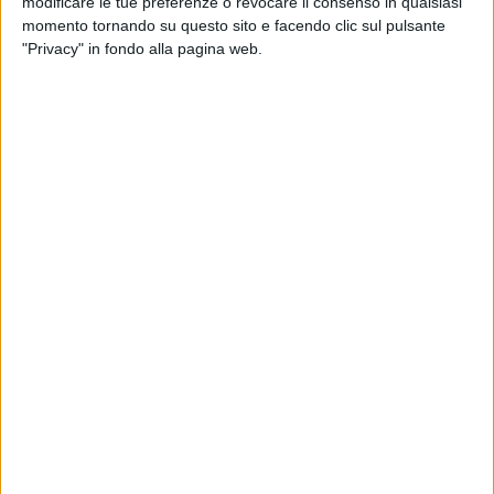
modificare le tue preferenze o revocare il consenso in qualsiasi
attraverso il quale la UILA Pesca Intende riaffermare il valore
momento tornando su questo sito e facendo clic sul pulsante
del lavoro dei pescatori, la qualità delle produzioni ittiche
"Privacy" in fondo alla pagina web.
locali e il ruolo centrale della pesca italiana nel tessuto
economico e culturale per il nostro Paese."
I vari ospiti e i lavoratori intervenuti hanno avuto modo di far
emergere nel dibattito diversi problemi concernenti il settore:
la mancanza di sostegno ai giovani che vogliono
intraprendere questo mestiere; il contributo erogato dallo
Stato ai lavoratori durante il fermo biologico, insufficiente a
far fronte alle spese che i pescatori devono sostenere per
mantenere le imbarcazioni e pagare i dipendenti; la disparità
di trattamento tra i prodotti ittici pescati nelle nostre acque e
quelli che invece arrivano attraverso le importazioni, spesso
inseriti in una filiera molto meno controllata di quella italiana
e, per non dimenticare anche il livello europeo, la legislazione
comunitaria spesso troppo stringente nei confronti di questo
settore.