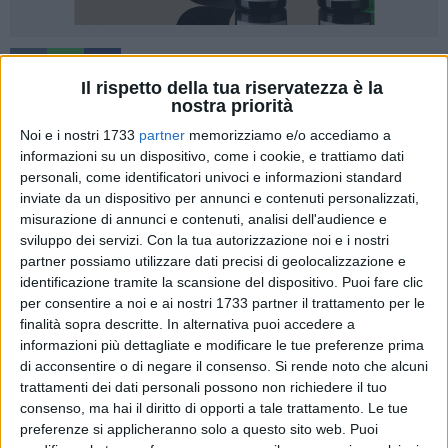
2
A cura di
Il rispetto della tua riservatezza è la
ADRIANA FABRIZIO
nostra priorità
Noi e i nostri 1733
partner
memorizziamo e/o accediamo a
informazioni su un dispositivo, come i cookie, e trattiamo dati
Quello di ieri sera è stato un incontro fondamentale tra
personali, come identificatori univoci e informazioni standard
lavoratori e datori di lavoro del settore della pesca; il Venerdì
inviate da un dispositivo per annunci e contenuti personalizzati,
del Pescatore è infatti un'occasione di confronto, anche con
misurazione di annunci e contenuti, analisi dell'audience e
sviluppo dei servizi.
Con la tua autorizzazione noi e i nostri
le istituzioni, che permette un dialogo diretto non solo al
partner possiamo utilizzare dati precisi di geolocalizzazione e
livello meramente lavorativo e sindacale ma anche sociale e
identificazione tramite la scansione del dispositivo. Puoi fare clic
culturale, ed è arrivato alla sua terza edizione.
per consentire a noi e ai nostri 1733 partner il trattamento per le
finalità sopra descritte. In alternativa puoi accedere a
L'incontro ha avuto un grande seguito con tanti ospiti di alto
informazioni più dettagliate e modificare le tue preferenze prima
profilo; fondamentale è stato, in particolar modo, l'intervento
di acconsentire o di negare il consenso.
Si rende noto che alcuni
del dott. Andrea Losito, Segretario Generale della UILA Pesca
trattamenti dei dati personali possono non richiedere il tuo
consenso, ma hai il diritto di opporti a tale trattamento. Le tue
Puglia. Come ha sostenuto il dott. Losito, il Blue Friday ha è
preferenze si applicheranno solo a questo sito web. Puoi
"un momento di consapevolezza e di mobilitazione,