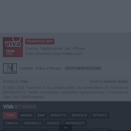
TRANIVIVA APP
Scarica l'applicazione per iPhone,
iPad e Android e ricevi notizie push
Contatti
Policy e Privacy
GOCITY NEWS PLATFORM
Notizie da
Trani
Direttore
Antonio Quinto
© 2001-2026 TraniViva è un portale gestito da InnovaNews srl. Partita iva
08059640725. Testata giornalistica telematica registrata presso il Tribunale di
Trani. Tutti i diritti riservati.
TRANI
ANDRIA
BARI
BARLETTA
BISCEGLIE
BITONTO
CANOSA
CERIGNOLA
CORATO
GIOVINAZZO