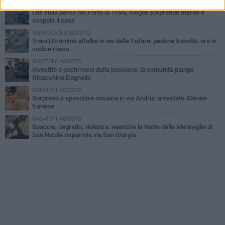
MERCOLEDÌ 5 AGOSTO
Lite sulla barca nel Porto di Trani, moglie sorprende marito e
scoppia il caos
MERCOLEDÌ 5 AGOSTO
Trani | Dramma all'alba in via delle Tufare: pedone travolto, ora in
codice rosso
GIOVEDÌ 6 AGOSTO
Investito a pochi mesi dalla pensione, la comunità piange
Gioacchino Dagnello
SABATO 1 AGOSTO
Sorpreso a spacciare cocaina in via Andria: arrestato 43enne
tranese
SABATO 1 AGOSTO
Spaccio, degrado, violenza: neanche la Notte delle Meraviglie di
San Nicola risparmia via San Giorgio