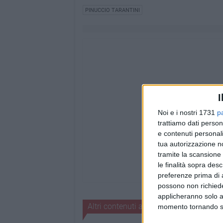
PINUCCIO TARANTINI
I
Noi e i nostri 1731
p
trattiamo dati person
e contenuti personali
tua autorizzazione no
tramite la scansione 
le finalità sopra des
preferenze prima di 
possono non richieder
applicheranno solo a
Altri contenuti a tema
momento tornando su 