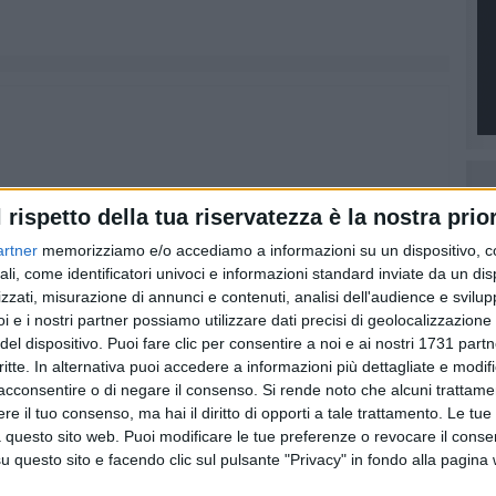
l rispetto della tua riservatezza è la nostra prior
artner
memorizziamo e/o accediamo a informazioni su un dispositivo, c
ali, come identificatori univoci e informazioni standard inviate da un di
zzati, misurazione di annunci e contenuti, analisi dell'audience e svilupp
i e i nostri partner possiamo utilizzare dati precisi di geolocalizzazione 
del dispositivo. Puoi fare clic per consentire a noi e ai nostri 1731 partn
critte. In alternativa puoi accedere a informazioni più dettagliate e modif
acconsentire o di negare il consenso.
Si rende noto che alcuni trattamen
e il tuo consenso, ma hai il diritto di opporti a tale trattamento. Le tue
 questo sito web. Puoi modificare le tue preferenze o revocare il conse
questo sito e facendo clic sul pulsante "Privacy" in fondo alla pagina