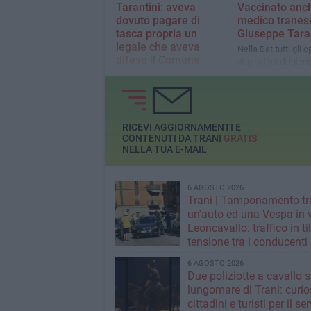
Tarantini: aveva
Vaccinato anch
dovuto pagare di
medico tranes
tasca propria un
Giuseppe Taran
legale che aveva
Nella Bat tutti gli o
difeso il Comune
degli uffici di igie
stati vaccinati ad 
Lo ha deciso la Corte
d'Appello di Bari: il Comune
dovrà rimborsare le somme
al legale e pagherà le
competenze
RICEVI AGGIORNAMENTI E
CONTENUTI DA TRANI
GRATIS
NELLA TUA E-MAIL
6 AGOSTO 2026
Trani | Tamponamento tr
un'auto ed una Vespa in 
Leoncavallo: traffico in til
tensione tra i conducenti
6 AGOSTO 2026
Due poliziotte a cavallo s
lungomare di Trani: curios
cittadini e turisti per il se