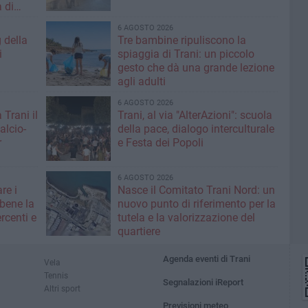
 di
6 AGOSTO 2026
g della
Tre bambine ripuliscono la
i
spiaggia di Trani: un piccolo
gesto che dà una grande lezione
agli adulti
6 AGOSTO 2026
 Trani il
Trani, al via "AlterAzioni": scuola
alcio-
della pace, dialogo interculturale
r
e Festa dei Popoli
6 AGOSTO 2026
re i
Nasce il Comitato Trani Nord: un
 bene la
nuovo punto di riferimento per la
rcenti e
tutela e la valorizzazione del
quartiere
Agenda eventi di Trani
Vela
Tennis
Segnalazioni iReport
Altri sport
Previsioni meteo