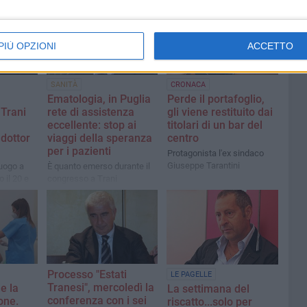
PIÙ OPZIONI
ACCETTO
SANITÀ
CRONACA
Ematologia, in Puglia
Perde il portafoglio,
 Trani
rete di assistenza
gli viene restituito dai
eccellente: stop ai
titolari di un bar del
 dottor
viaggi della speranza
centro
per i pazienti
Protagonista l'ex sindaco
Giuseppe Tarantini
luogo a
È quanto emerso durante il
 il 20 e
congresso a Trani
presieduto da Giuseppe
 i
Tarantini, Direttore del
mi e Liso
reparto di Ematologia
dell’ospedale Dimiccoli di
Barletta
Processo "Estati
LE PAGELLE
Tranesi", mercoledì la
e la
La settimana del
conferenza con i sei
one.
riscatto...solo per