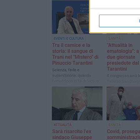
EVENTI E CULTURA
SANITÀ
Tra il camice e la
"Attualità in
storia: il sangue di
ematologia": a
Trani nel "Mistero" di
due giornate
Pinuccio Tarantini
presiedute dal
Tarantini
Scienza, fede e
superstizione: quando
Il congresso avrà 
l’ematologo si fa detective
Palazzo San Giorgio
della storia per curare la
21 dicembre. Con
paura atavica dell'ignoto
l'ematologo tranese
professori Gugliel
ATTUALITÀ
SANITÀ
Sarà risarcito l'ex
Covid, prosegu
sindaco Giuseppe
somministrazi