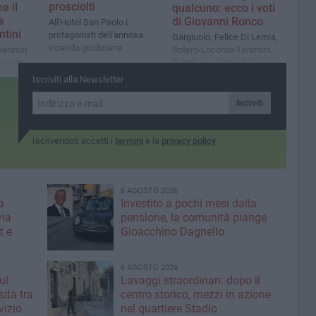
prosciolti
e il
qualcuno: ecco i voti
e
di Giovanni Ronco
All'Hotel San Paolo i
tini
protagonisti dell'annosa
Gargiuolo, Felice Di Lernia,
vicenda giudiziaria
Sotero-Loconte-Tarantini,
peratori
Rutigliano, oltre a bilancio e
ne sono
"casa Bovio"
Andria
Iscriviti alla Newsletter
Iscriviti
Iscrivendoti accetti i
termini
e la
privacy policy
6 AGOSTO 2026
a
Investito a pochi mesi dalla
via
pensione, la comunità piange
t e
Gioacchino Dagnello
6 AGOSTO 2026
ul
Lavaggi straordinari: dopo il
ità tra
centro storico, mezzi in azione
rvizio
nel quartiere Stadio