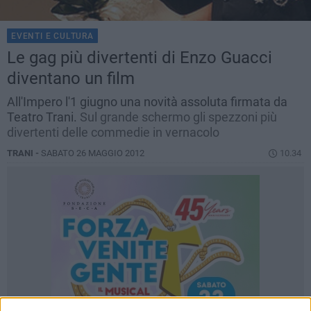
EVENTI E CULTURA
Le gag più divertenti di Enzo Guacci
diventano un film
All'Impero l'1 giugno una novità assoluta firmata da
Teatro Trani.
Sul grande schermo gli spezzoni più
divertenti delle commedie in vernacolo
TRANI -
SABATO 26 MAGGIO 2012
10.34