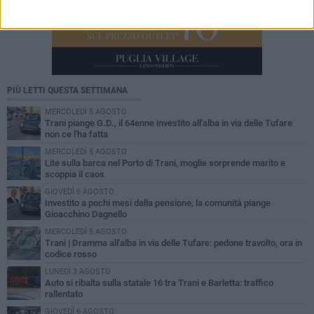
PIÙ LETTI QUESTA SETTIMANA
MERCOLEDÌ 5 AGOSTO
Trani piange G.D., il 64enne investito all'alba in via delle Tufare
non ce l'ha fatta
MERCOLEDÌ 5 AGOSTO
Lite sulla barca nel Porto di Trani, moglie sorprende marito e
scoppia il caos
GIOVEDÌ 6 AGOSTO
Investito a pochi mesi dalla pensione, la comunità piange
Gioacchino Dagnello
MERCOLEDÌ 5 AGOSTO
Trani | Dramma all'alba in via delle Tufare: pedone travolto, ora in
codice rosso
LUNEDÌ 3 AGOSTO
Auto si ribalta sulla statale 16 tra Trani e Barletta: traffico
rallentato
GIOVEDÌ 6 AGOSTO