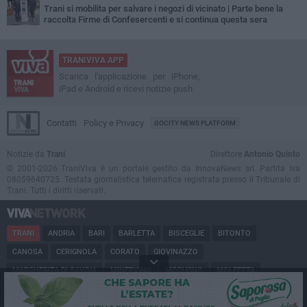
Trani si mobilita per salvare i negozi di vicinato | Parte bene la
raccolta Firme di Confesercenti e si continua questa sera
TRANIVIVA APP
Scarica l'applicazione per iPhone,
iPad e Android e ricevi notizie push
Contatti
Policy e Privacy
GOCITY NEWS PLATFORM
Notizie da
Trani
Direttore
Antonio Quinto
© 2001-2026 TraniViva è un portale gestito da InnovaNews srl. Partita iva
08059640725. Testata giornalistica telematica registrata presso il Tribunale di
Trani. Tutti i diritti riservati.
TRANI
ANDRIA
BARI
BARLETTA
BISCEGLIE
BITONTO
CANOSA
CERIGNOLA
CORATO
GIOVINAZZO
MARGHERITA DI SAVOIA
MINERVINO
MODUGNO
MOLFETTA
PUGLIA
RUVO
SAN FERDINANDO
SPINAZZOLA
TERLIZZI