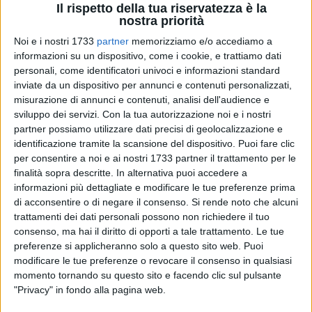
Il rispetto della tua riservatezza è la
nostra priorità
Noi e i nostri 1733
partner
memorizziamo e/o accediamo a
informazioni su un dispositivo, come i cookie, e trattiamo dati
personali, come identificatori univoci e informazioni standard
inviate da un dispositivo per annunci e contenuti personalizzati,
Le battute e le gag più divertenti delle dieci commedie in
misurazione di annunci e contenuti, analisi dell'audience e
vernacolo firmate da Enzo Guacci diventano un film.
sviluppo dei servizi.
Con la tua autorizzazione noi e i nostri
Appuntamento al cinema teatro Impero venerdì 1 giugno con
partner possiamo utilizzare dati precisi di geolocalizzazione e
"Enzo Guacci compilescion" (proiezione alle 20.00 ed alle
identificazione tramite la scansione del dispositivo. Puoi fare clic
per consentire a noi e ai nostri 1733 partner il trattamento per le
22.00, biglietto 4 euro). L'idea è firmata da Teatro Trani,
finalità sopra descritte. In alternativa puoi accedere a
associazione tranese che da moltissimi anni accompagna il
informazioni più dettagliate e modificare le tue preferenze prima
lavoro teatrale ed artistico di Enzo Guacci, e rientra nelle
di acconsentire o di negare il consenso.
Si rende noto che alcuni
iniziative previste per i festeggiamenti del decennale di vita
trattamenti dei dati personali possono non richiedere il tuo
dell'associazione.
consenso, ma hai il diritto di opporti a tale trattamento. Le tue
preferenze si applicheranno solo a questo sito web. Puoi
La prima tappa è questa novità per gli amanti del vernacolo
modificare le tue preferenze o revocare il consenso in qualsiasi
momento tornando su questo sito e facendo clic sul pulsante
e per gli appassionati dell'umorismo made in Trani di Enzo
"Privacy" in fondo alla pagina web.
Guacci, l'ultima sarà la proposizione all'Impero di una nuova
commedia, in programma nel mese di Natale e dal titolo "Nà