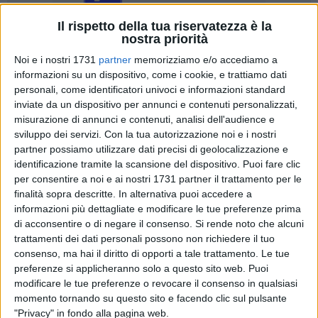
Il rispetto della tua riservatezza è la
nostra priorità
168
Noi e i nostri 1731
partner
memorizziamo e/o accediamo a
informazioni su un dispositivo, come i cookie, e trattiamo dati
personali, come identificatori univoci e informazioni standard
Completato l'iter di aggiudicazione e consegna dei lavori, è
inviate da un dispositivo per annunci e contenuti personalizzati,
in partenza un appalto di manutenzione straordinaria di
misurazione di annunci e contenuti, analisi dell'audience e
sviluppo dei servizi.
Con la tua autorizzazione noi e i nostri
strade comunali per un importo di quasi 150mila euro.
partner possiamo utilizzare dati precisi di geolocalizzazione e
L'intervento di fresatura e successiva stesura di manto di
identificazione tramite la scansione del dispositivo. Puoi fare clic
usura riguarda alcuni tratti importanti della viabilità
per consentire a noi e ai nostri 1731 partner il trattamento per le
cittadina. I lavori cominceranno prioritariamente la zona
finalità sopra descritte. In alternativa puoi accedere a
delle scuole ubicate nell'area di Sant'Angelo, ossia in via
informazioni più dettagliate e modificare le tue preferenze prima
Grecia (da via Austria fino alla scuola Cezza) e via Gran
di acconsentire o di negare il consenso.
Si rende noto che alcuni
Bretagna (da via Grecia a via Austria). Altro intervento
trattamenti dei dati personali possono non richiedere il tuo
consenso, ma hai il diritto di opporti a tale trattamento. Le tue
importante è quello previsto nella zona sud ed esattamente
preferenze si applicheranno solo a questo sito web. Puoi
in via Tolomeo (da via Pisa, in direzione Sud, oltre via
modificare le tue preferenze o revocare il consenso in qualsiasi
Giorgio Gaber).
momento tornando su questo sito e facendo clic sul pulsante
Successivamente si procederà ad intervenire sui principali
"Privacy" in fondo alla pagina web.