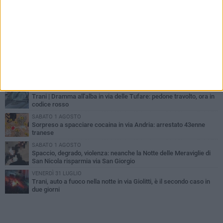
PIÙ LETTI QUESTA SETTIMANA
MERCOLEDÌ 5 AGOSTO
Trani piange G.D., il 64enne investito all'alba in via delle Tufare
non ce l'ha fatta
MERCOLEDÌ 5 AGOSTO
Lite sulla barca nel Porto di Trani, moglie sorprende marito e
scoppia il caos
MERCOLEDÌ 5 AGOSTO
Trani | Dramma all'alba in via delle Tufare: pedone travolto, ora in
codice rosso
SABATO 1 AGOSTO
Sorpreso a spacciare cocaina in via Andria: arrestato 43enne
tranese
SABATO 1 AGOSTO
Spaccio, degrado, violenza: neanche la Notte delle Meraviglie di
San Nicola risparmia via San Giorgio
VENERDÌ 31 LUGLIO
Trani, auto a fuoco nella notte in via Giolitti, è il secondo caso in
due giorni