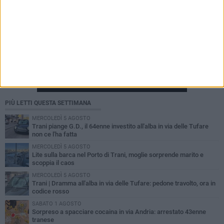
PIÙ LETTI QUESTA SETTIMANA
MERCOLEDÌ 5 AGOSTO
Trani piange G.D., il 64enne investito all'alba in via delle Tufare
non ce l'ha fatta
MERCOLEDÌ 5 AGOSTO
Lite sulla barca nel Porto di Trani, moglie sorprende marito e
scoppia il caos
MERCOLEDÌ 5 AGOSTO
Trani | Dramma all'alba in via delle Tufare: pedone travolto, ora in
codice rosso
SABATO 1 AGOSTO
Sorpreso a spacciare cocaina in via Andria: arrestato 43enne
tranese