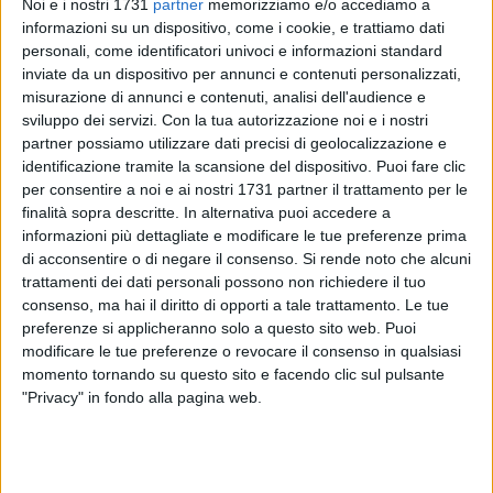
Noi e i nostri 1731
partner
memorizziamo e/o accediamo a
informazioni su un dispositivo, come i cookie, e trattiamo dati
personali, come identificatori univoci e informazioni standard
inviate da un dispositivo per annunci e contenuti personalizzati,
32
misurazione di annunci e contenuti, analisi dell'audience e
sviluppo dei servizi.
Con la tua autorizzazione noi e i nostri
Debutta nel panorama politico cittadino "Cambiamo
partner possiamo utilizzare dati precisi di geolocalizzazione e
Insieme" una civica che trova il suo riferimento nazionale nel
identificazione tramite la scansione del dispositivo. Puoi fare clic
simbolo "Cambiamo" ma che in sede locale sceglie una
per consentire a noi e ai nostri 1731 partner il trattamento per le
nuova "formulazione", peraltro già adottata con successo
finalità sopra descritte. In alternativa puoi accedere a
informazioni più dettagliate e modificare le tue preferenze prima
nella recente consultazione elettorale di Valenzano, dove il
di acconsentire o di negare il consenso.
Si rende noto che alcuni
proprio rappresentante eletto è stato premiato con il ruolo di
trattamenti dei dati personali possono non richiedere il tuo
presidente del consiglio comunale.
consenso, ma hai il diritto di opporti a tale trattamento. Le tue
preferenze si applicheranno solo a questo sito web. Puoi
"Cambiamo Insieme" è già molto di più di un esperimento
modificare le tue preferenze o revocare il consenso in qualsiasi
politico – ricorda il coordinamento cittadino del movimento.
momento tornando su questo sito e facendo clic sul pulsante
E' piuttosto il coaugulo e la sintesi di nuove energie pronte a
"Privacy" in fondo alla pagina web.
spendersi con decisione per un cambiamento della nostra
città che non sia solo di facciata. Perché non basta
un'operazione di subdolo maquillage per nascondere in un