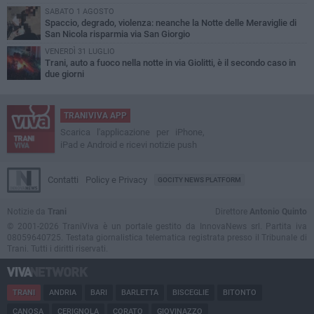
SABATO 1 AGOSTO
Spaccio, degrado, violenza: neanche la Notte delle Meraviglie di
San Nicola risparmia via San Giorgio
VENERDÌ 31 LUGLIO
Trani, auto a fuoco nella notte in via Giolitti, è il secondo caso in
due giorni
TRANIVIVA APP
Scarica l'applicazione per iPhone,
iPad e Android e ricevi notizie push
Contatti
Policy e Privacy
GOCITY NEWS PLATFORM
Notizie da
Trani
Direttore
Antonio Quinto
© 2001-2026 TraniViva è un portale gestito da InnovaNews srl. Partita iva
08059640725. Testata giornalistica telematica registrata presso il Tribunale di
Trani. Tutti i diritti riservati.
TRANI
ANDRIA
BARI
BARLETTA
BISCEGLIE
BITONTO
CANOSA
CERIGNOLA
CORATO
GIOVINAZZO