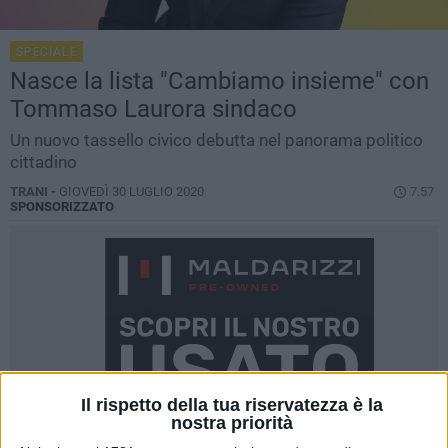
SPECIALE
Nasce la lista "Cambiamo insieme" con
Tommaso Laurora sindaco
Un nuovo tassello civico debutta nel panorama politico
cittadino
TRANI -
GIOVEDÌ 30 LUGLIO 2020
7.57
SPONSORIZZATO
Il rispetto della tua riservatezza è la
nostra priorità