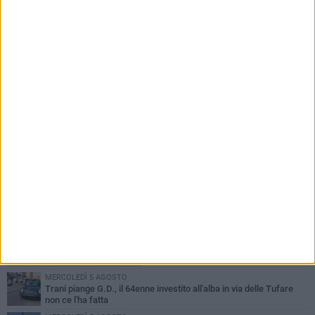
Nasce il Comitato Trani Nord: un nuovo punto
di riferimento per la tutela e la valorizzazione
del quartiere
PIÙ LETTI QUESTA SETTIMANA
MERCOLEDÌ 5 AGOSTO
Trani piange G.D., il 64enne investito all'alba in via delle Tufare
non ce l'ha fatta