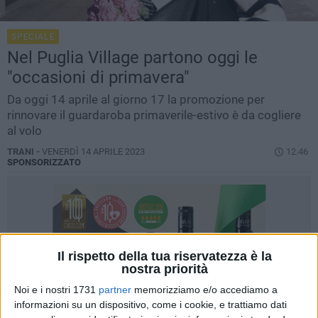
SPECIALE
Nel Puglia Village partono oggi le
"occasioni di primavera"
Da oggi 14 aprile al giorno 17 la promozione per
rinnovare il guardaroba primaverile-estivo è da cogliere
al volo
TRANI -
VENERDÌ 14 APRILE 2023
12.46
SPONSORIZZATO
Il rispetto della tua riservatezza è la
nostra priorità
Noi e i nostri 1731
partner
memorizziamo e/o accediamo a
informazioni su un dispositivo, come i cookie, e trattiamo dati