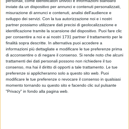
personali, come identificatori univoci e informazioni standard
inviate da un dispositivo per annunci e contenuti personalizzati,
misurazione di annunci e contenuti, analisi dell'audience e
sviluppo dei servizi.
Con la tua autorizzazione noi e i nostri
partner possiamo utilizzare dati precisi di geolocalizzazione e
22
identificazione tramite la scansione del dispositivo. Puoi fare clic
per consentire a noi e ai nostri 1731 partner il trattamento per le
Occasioni di primavera
è il momento giusto per approfittare
finalità sopra descritte. In alternativa puoi accedere a
dell'aria di primavera che si respira nel
Puglia Village
. Da
informazioni più dettagliate e modificare le tue preferenze prima
oggi, venerdì 14 a lunedì 17 maggio, nel Villaggio pugliese
di acconsentire o di negare il consenso.
Si rende noto che alcuni
trattamenti dei dati personali possono non richiedere il tuo
c'è la promozione che favorisce il rinnovo del proprio
consenso, ma hai il diritto di opporti a tale trattamento. Le tue
guardaroba, approfittando del 30% di sconto sul prezzo
preferenze si applicheranno solo a questo sito web. Puoi
outlet sulle collezioni primavera-estate.
modificare le tue preferenze o revocare il consenso in qualsiasi
momento tornando su questo sito e facendo clic sul pulsante
Un'opportunità di shopping in completo relax, resa ancor più
"Privacy" in fondo alla pagina web.
godibile da
Momenti in fiore
, con gli eventi di primavera che
Puglia Village
offre, trasformandosi in un ampio ed elegante
giardino fiorito ricco di colori e profumi tipici del territorio.
Installazioni floreali, decorazioni, letture animate, dj set e la
bellissima stanza esperienziale, arricchiscono le strade del