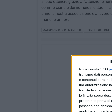
si può ottenere grazie all'attenzione nei
commercianti e dei numerosi cittadini c
anno la nostra associazione è a lavoro 
mancheranno».
MATRIMONIO DI RE MANFREDI
TRANI TRADIZIONI
I
Noi e i nostri 1733
p
trattiamo dati person
e contenuti personali
tua autorizzazione no
tramite la scansione 
le finalità sopra des
preferenze prima di 
possono non richieder
applicheranno solo a