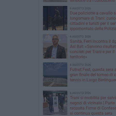
tensione tra i conducenti
6 AGOSTO 2026
Due poliziotte a cavallo s
lungomare di Trani: curios
cittadini e turisti per il se
ippomontato della Polizia
Stato
6 AGOSTO 2026
Sanità, Ferri incontra il d
Asl Bat: «Servono risultat
concreti per Trani e per il
territorio»
6 AGOSTO 2026
Futnet Fest, questa sera a
gran finale del torneo di c
tennis in Largo Berlingue
6 AGOSTO 2026
Trani si mobilita per salva
negozi di vicinato | Parte
raccolta Firme di Confese
si continua questa sera