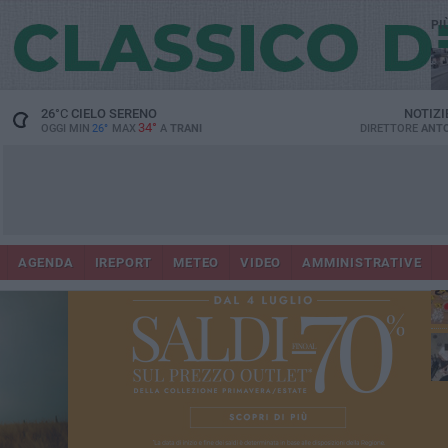
PI
26
°C
CIELO SERENO
NOTIZI
34°
OGGI MIN
26°
MAX
A
TRANI
DIRETTORE
ANTO
AGENDA
IREPORT
METEO
VIDEO
AMMINISTRATIVE
ris