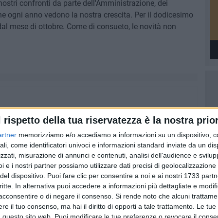
 nostri confronti da parte dell'Amministrazione, dei
he ogni anno vedono la nostra crescita. Per il dodicesimo
dal mese di ottobre. Come di consueto, le novità non
l rispetto della tua riservatezza è la nostra prior
artner
memorizziamo e/o accediamo a informazioni su un dispositivo, c
ali, come identificatori univoci e informazioni standard inviate da un di
zzati, misurazione di annunci e contenuti, analisi dell'audience e svilupp
i e i nostri partner possiamo utilizzare dati precisi di geolocalizzazione 
del dispositivo. Puoi fare clic per consentire a noi e ai nostri 1733 partn
critte. In alternativa puoi accedere a informazioni più dettagliate e modif
acconsentire o di negare il consenso.
Si rende noto che alcuni trattamen
e il tuo consenso, ma hai il diritto di opporti a tale trattamento. Le tue
 questo sito web. Puoi modificare le tue preferenze o revocare il conse