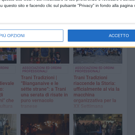
questo sito e facendo clic sul pulsante "Privacy" in fondo alla pagina
PIÙ OPZIONI
ACCETTO
RDINI
ASSOCIAZIONI ED ORDINI
ASSOCIAZIONI ED ORDINI
PROFESSIONALI
PROFESSIONALI
Trani Tradizioni |
Trani Tradizioni
ievale
“Bianganaive e le
riaccende la Storia:
o:
sétte strane”: a Trani
ufficialmente al via la
di
una serata di risate in
macchina
ni" che
puro vernacolo
organizzativa per la
ultura
tranese
XX Settimana
Medievale
Il prossimo 30 maggio la
rappresentazione presso il
 grido
Dal 7 al 9 agosto 2026 la
Santuario Parrocchia
sociazione
città celebra il ventennale
Madonna di Fatima
tra grandi novità e il respiro
europeo di Federico II