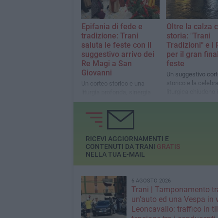
nozze di Re Manfredi ed
Elena Comneno d'Epiro
Epifania di fede e
Oltre la calza c
tradizione: Trani
storia: "Trani
saluta le feste con il
Tradizioni" e i
suggestivo arrivo dei
per il gran fina
Re Magi a San
feste
Giovanni
Un suggestivo cor
storico e la celebr
Un corteo storico e una
liturgica chiudono i
liturgia profonda, sinergia
cartellone de “Le V
tra “Trani Tradizioni” e la
Natale”
Parrocchia di San Giovanni
RICEVI AGGIORNAMENTI E
CONTENUTI DA TRANI
GRATIS
NELLA TUA E-MAIL
6 AGOSTO 2026
Trani | Tamponamento tr
un'auto ed una Vespa in 
Leoncavallo: traffico in til