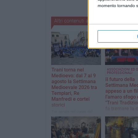
momento tornando su 
Altri contenuti a tema
Trani torna nel
ASSOCIAZIONI ED O
PROFESSIONALI
Medioevo: dal 7 al 9
Il futuro della
agosto la Settimana
Settimana Med
Medioevale 2026 tra
appeso a un fil
Templari, Re
l’amaro sfogo 
Manfredi e cortei
"Trani Tradizio
storici
fa tremare la c
Tre serate nel cuore del
locale
centro storico con
Da un post social il
spettacoli, rievocazioni,
d’allarme della as
musica e figuranti. Il gran
finale sarà dedicato alle