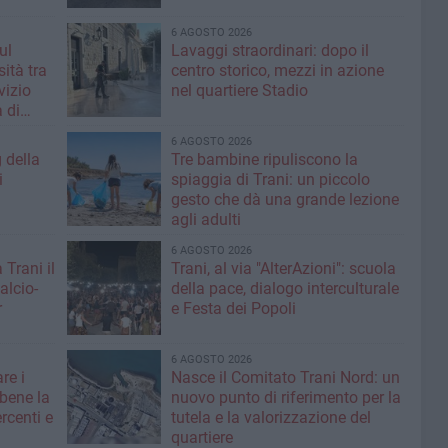
6 AGOSTO 2026
ul
Lavaggi straordinari: dopo il
ità tra
centro storico, mezzi in azione
rvizio
nel quartiere Stadio
 di
6 AGOSTO 2026
g della
Tre bambine ripuliscono la
i
spiaggia di Trani: un piccolo
gesto che dà una grande lezione
agli adulti
6 AGOSTO 2026
 Trani il
Trani, al via "AlterAzioni": scuola
alcio-
della pace, dialogo interculturale
r
e Festa dei Popoli
6 AGOSTO 2026
re i
Nasce il Comitato Trani Nord: un
 bene la
nuovo punto di riferimento per la
rcenti e
tutela e la valorizzazione del
quartiere