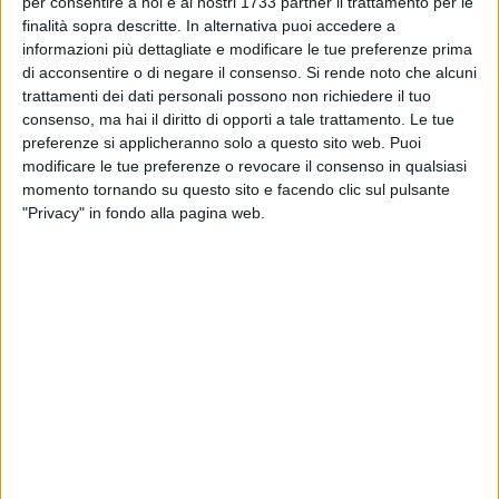
per consentire a noi e ai nostri 1733 partner il trattamento per le
finalità sopra descritte. In alternativa puoi accedere a
Questo straordinario 'miracolo' di partecipazione e
informazioni più dettagliate e modificare le tue preferenze prima
volontariato è il frutto del lavoro costante di collaboratori
di acconsentire o di negare il consenso.
Si rende noto che alcuni
appassionati, coordinati da
Angela Magnifico,
guidati da
trattamenti dei dati personali possono non richiedere il tuo
sempre con tenacia e visione dallo storico Presidente
consenso, ma hai il diritto di opporti a tale trattamento. Le tue
Giuseppe Forni
. È grazie a questa guida sicura che
Trani
preferenze si applicheranno solo a questo sito web. Puoi
modificare le tue preferenze o revocare il consenso in qualsiasi
Tradizioni
continua a inorgoglire la città, portando il nome e
momento tornando su questo sito e facendo clic sul pulsante
la storia di Trani sui palcoscenici nazionali con l'entusiasmo
"Privacy" in fondo alla pagina web.
di chi sa che le radici, se ben curate, possono far fiorire un
futuro di bellezza.
IL COMUNICATO STAMPA
Si è messa ufficialmente in moto la macchina organizzativa
per l'attesissima
XX edizione della "Settimana Medievale"
.
L'Associazione Culturale
Trani Tradizioni
ha dato il via ai
lavori per quello che si preannuncia come l'appuntamento
più ricco e coinvolgente di sempre: un ventennale celebrativo
che trasformerà Trani, dal
7 al 9 agosto 2026
, nel cuore
pulsante della storia mediterranea. Il fulcro di questa