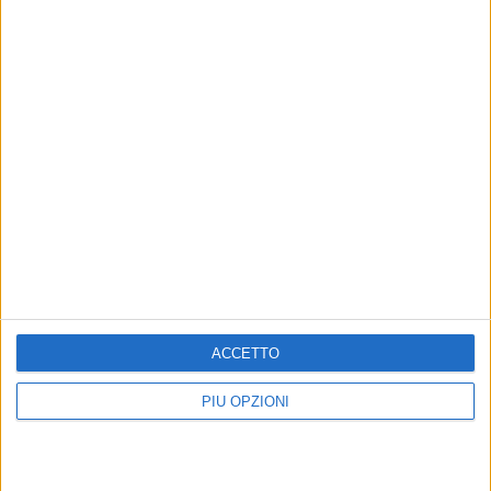
ACCETTO
Altri contenuti a tema
PIÙ OPZIONI