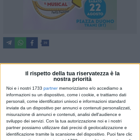
39
Celebrare vent'anni di attività significa onorare un patto di
Il rispetto della tua riservatezza è la
amore e dedizione verso le proprie radici. L'
Associazione
nostra priorità
Culturale
'Trani Tradizioni'
si appresta a vivere la XX
Noi e i nostri 1733
partner
memorizziamo e/o accediamo a
edizione della
'Settimana Medievale'
non solo come un
informazioni su un dispositivo, come i cookie, e trattiamo dati
evento di piazza, ma come il coronamento di un percorso
personali, come identificatori univoci e informazioni standard
che l'ha resa un'eccellenza riconosciuta ben oltre le mura
inviate da un dispositivo per annunci e contenuti personalizzati,
cittadine. Vero polo aggregante per giovani e famiglie,
misurazione di annunci e contenuti, analisi dell'audience e
l'associazione è oggi una realtà in cui la storia si trasforma
sviluppo dei servizi.
Con la tua autorizzazione noi e i nostri
in esperienza di vita sociale, unendo generazioni diverse
partner possiamo utilizzare dati precisi di geolocalizzazione e
identificazione tramite la scansione del dispositivo. Puoi fare clic
sotto il segno della cultura.