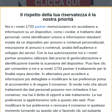
Il rispetto della tua riservatezza è la
nostra priorità
Noi e i nostri 1733
partner
memorizziamo e/o accediamo a
informazioni su un dispositivo, come i cookie, e trattiamo dati
personali, come identificatori univoci e informazioni standard
inviate da un dispositivo per annunci e contenuti personalizzati,
Una mattinata dedicata al benessere e alla solidarietà quella
misurazione di annunci e contenuti, analisi dell'audience e
in programma domenica 17 maggio 2026, alle ore 9:30,
sviluppo dei servizi.
Con la tua autorizzazione noi e i nostri
presso il Monastero di S. Maria di Colonna a Trani.
partner possiamo utilizzare dati precisi di geolocalizzazione e
L'iniziativa, organizzata da Armonia Yoga Studio in
identificazione tramite la scansione del dispositivo. Puoi fare clic
collaborazione con Arges OdV, prevede una pratica di
per consentire a noi e ai nostri 1733 partner il trattamento per le
beneficenza con lezioni di yoga, pilates e sound healing
finalità sopra descritte. In alternativa puoi accedere a
finalizzate alla raccolta di donazioni.
informazioni più dettagliate e modificare le tue preferenze prima
di acconsentire o di negare il consenso.
Si rende noto che alcuni
L'intero ricavato sarà devoluto ad Arges OdV, associazione
trattamenti dei dati personali possono non richiedere il tuo
impegnata nel sociale. Per informazioni e prenotazioni è
consenso, ma hai il diritto di opporti a tale trattamento. Le tue
possibile contattare Rossana al numero 3715665395
preferenze si applicheranno solo a questo sito web. Puoi
modificare le tue preferenze o revocare il consenso in qualsiasi
momento tornando su questo sito e facendo clic sul pulsante