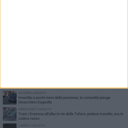
PIÙ LETTI QUESTA SETTIMANA
MERCOLEDÌ 5 AGOSTO
Trani piange G.D., il 64enne investito all'alba in via delle Tufare
non ce l'ha fatta
MERCOLEDÌ 5 AGOSTO
Lite sulla barca nel Porto di Trani, moglie sorprende marito e
scoppia il caos
GIOVEDÌ 6 AGOSTO
Investito a pochi mesi dalla pensione, la comunità piange
Gioacchino Dagnello
MERCOLEDÌ 5 AGOSTO
Trani | Dramma all'alba in via delle Tufare: pedone travolto, ora in
codice rosso
LUNEDÌ 3 AGOSTO