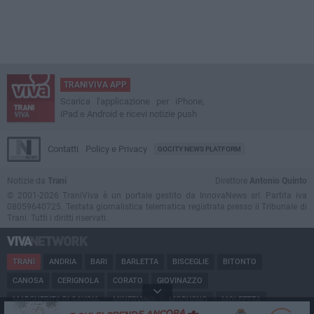
TRANIVIVA APP
Scarica l'applicazione per iPhone,
iPad e Android e ricevi notizie push
Contatti
Policy e Privacy
GOCITY NEWS PLATFORM
Notizie da
Trani
Direttore
Antonio Quinto
© 2001-2026 TraniViva è un portale gestito da InnovaNews srl. Partita iva
08059640725. Testata giornalistica telematica registrata presso il Tribunale di
Trani. Tutti i diritti riservati.
TRANI
ANDRIA
BARI
BARLETTA
BISCEGLIE
BITONTO
CANOSA
CERIGNOLA
CORATO
GIOVINAZZO
MARGHERITA DI SAVOIA
MINERVINO
MODUGNO
MOLFETTA