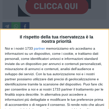
Il rispetto della tua riservatezza è la
nostra priorità
Una giornata dedicata allo sport, al benessere e soprattutto
Noi e i nostri 1733
partner
memorizziamo e/o accediamo a
ai giovani. È questo lo spirito di
ONDA DAY
, l'evento in
informazioni su un dispositivo, come i cookie, e trattiamo dati
programma il prossimo
17 maggio sulla Spiaggia Libera
personali, come identificatori univoci e informazioni standard
Colonna di Trani
, dove dalle ore
10:00 alle 20:00
il litorale si
inviate da un dispositivo per annunci e contenuti personalizzati,
misurazione di annunci e contenuti, analisi dell'audience e
trasformerà in un grande villaggio sportivo all'aperto
sviluppo dei servizi.
Con la tua autorizzazione noi e i nostri
pensato per unire attività fisica, socialità e partecipazione.
partner possiamo utilizzare dati precisi di geolocalizzazione e
identificazione tramite la scansione del dispositivo. Puoi fare clic
Il progetto nasce con un obiettivo chiaro: creare nuove
per consentire a noi e ai nostri 1733 partner il trattamento per le
occasioni di incontro tra ragazzi e ragazze e riportare al
finalità sopra descritte. In alternativa puoi accedere a
centro il valore della comunità attraverso esperienze
informazioni più dettagliate e modificare le tue preferenze prima
condivise. Non a caso ONDA è l'acronimo di "
Orizzonti Nuovi
di acconsentire o di negare il consenso.
Si rende noto che alcuni