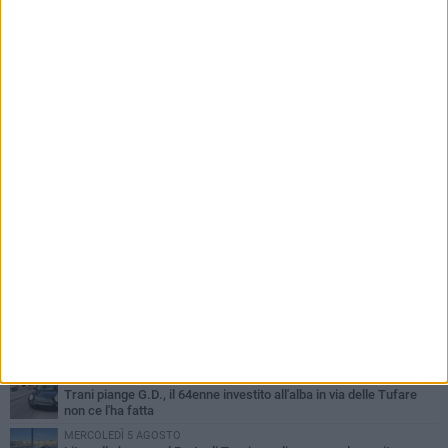
rabbia di Donato Grande e il calvario delle
prenotazioni per i disabili ai grandi concerti
PIÙ LETTI QUESTA SETTIMANA
MERCOLEDÌ 5 AGOSTO
Trani piange G.D., il 64enne investito all'alba in via delle Tufare
non ce l'ha fatta
MERCOLEDÌ 5 AGOSTO