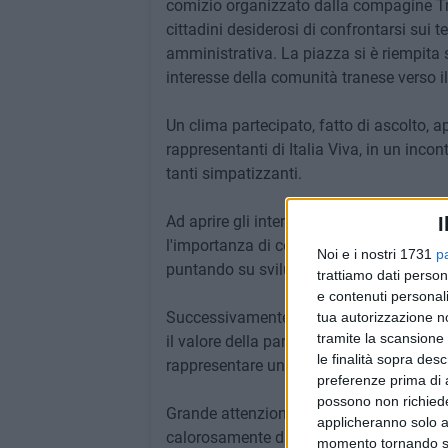
comizio organizzato dalla compagine Tran
cittadini desiderosi di confrontarsi sui 
amministrativa. La piazza si è riempita 
interesse della comunità tranese verso il d
Un clima partecipato, fatto di ascolto, 
rappresentanti di Italia Viva, in un incon
tanti simpatizzanti.
Ad aprire gli interventi è stato il capog
I
l'importanza di costruire una proposta pol
Noi e i nostri 1731
p
puntando su sviluppo, servizi efficienti 
trattiamo dati person
e contenuti personali
Successivamente ha preso la parola la c
tua autorizzazione no
tramite la scansione 
il valore della partecipazione democrat
le finalità sopra des
rappresentare un modello di rilancio am
preferenze prima di 
possono non richieder
Grande attenzione anche per l'intervent
applicheranno solo a
calorosamente dalla piazza.
momento tornando su 