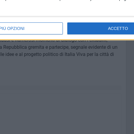
li temi delle elezioni comunali: decoro urbano, sicurezza,
alorizzazione del territorio, lanciando un messaggio di
PIÙ OPZIONI
ACCETTO
ausi e numerosi momenti di dialogo con i cittadini,
a Repubblica gremita e partecipe, segnale evidente di un
idee e al progetto politico di Italia Viva per la città di