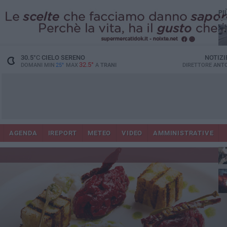
PI
30.5
°C
CIELO SERENO
NOTIZI
32.5°
DOMANI MIN
25°
MAX
A
TRANI
DIRETTORE
ANTO
AGENDA
IREPORT
METEO
VIDEO
AMMINISTRATIVE
ris