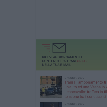
RICEVI AGGIORNAMENTI E
CONTENUTI DA TRANI
GRATIS
NELLA TUA E-MAIL
6 AGOSTO 2026
Trani | Tamponamento tr
un'auto ed una Vespa in 
Leoncavallo: traffico in til
tensione tra i conducenti
6 AGOSTO 2026