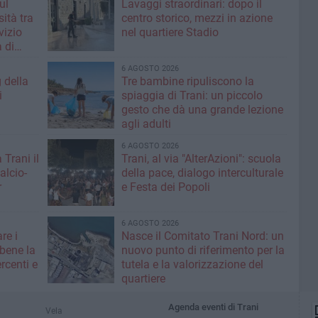
ul
Lavaggi straordinari: dopo il
ità tra
centro storico, mezzi in azione
rvizio
nel quartiere Stadio
 di
6 AGOSTO 2026
g della
Tre bambine ripuliscono la
i
spiaggia di Trani: un piccolo
gesto che dà una grande lezione
agli adulti
6 AGOSTO 2026
 Trani il
Trani, al via "AlterAzioni": scuola
alcio-
della pace, dialogo interculturale
r
e Festa dei Popoli
6 AGOSTO 2026
re i
Nasce il Comitato Trani Nord: un
 bene la
nuovo punto di riferimento per la
rcenti e
tutela e la valorizzazione del
quartiere
Agenda eventi di Trani
Vela