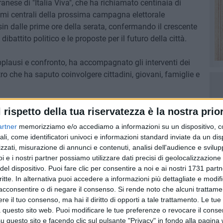
ese di "Italia Viva", che ha richiamato centinaia di
temi centrali della prossima campagna elettorale
sin dalle prime ore della serata, confermando il crescente
ibattito politico e le proposte per il futuro della città.
applausi e confronto, ha accompagnato gli interventi dei
tro che ha saputo coinvolgere cittadini, giovani, famiglie e
ruppo di Italia Viva, Tommaso Laurora, che ha sottolineato
l rispetto della tua riservatezza è la nostra prior
itica concreta e vicina ai bisogni reali della città,
artner
memorizziamo e/o accediamo a informazioni su un dispositivo, c
e maggiore attenzione ai quartieri.
ali, come identificatori univoci e informazioni standard inviate da un di
zzati, misurazione di annunci e contenuti, analisi dell'audience e svilupp
oordinatrice nazionale Teresa Bellanova, che ha ribadito
i e i nostri partner possiamo utilizzare dati precisi di geolocalizzazione 
del dispositivo. Puoi fare clic per consentire a noi e ai nostri 1731 partn
ica e dell'impegno civico, evidenziando come Trani possa
critte. In alternativa puoi accedere a informazioni più dettagliate e modif
ministrativo fondato su competenza, ascolto e visione.
acconsentire o di negare il consenso.
Si rende noto che alcuni trattamen
e il tuo consenso, ma hai il diritto di opporti a tale trattamento. Le tue
o del futuro candidato sindaco Marco Galiano, accolto
 questo sito web. Puoi modificare le tue preferenze o revocare il conse
questo sito e facendo clic sul pulsante "Privacy" in fondo alla pagina