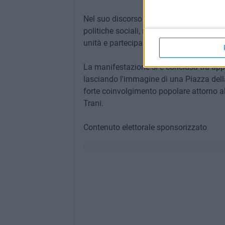
Nel suo discorso ha affrontato i principa
politiche sociali, rilancio economico e v
unità e partecipazione.
La manifestazione si è conclusa tra appl
lasciando l'immagine di una Piazza dell
forte coinvolgimento popolare attorno alle 
Trani.
Contenuto elettorale sponsorizzato