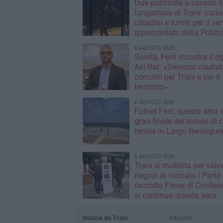
Due poliziotte a cavallo s
lungomare di Trani: curios
cittadini e turisti per il se
ippomontato della Polizia
Stato
6 AGOSTO 2026
Sanità, Ferri incontra il d
Asl Bat: «Servono risultat
concreti per Trani e per il
territorio»
6 AGOSTO 2026
Futnet Fest, questa sera a
gran finale del torneo di c
tennis in Largo Berlingue
6 AGOSTO 2026
Trani si mobilita per salva
negozi di vicinato | Parte
raccolta Firme di Confese
si continua questa sera
Notizie da Trani
Attualità