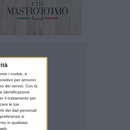
ità
ome i cookie, e
spositivo per annunci
o dei servizi.
Con la
e identificazione
er il trattamento per
icare le tue
ti dei dati personali
 preferenze si
nso in qualsiasi
 web.