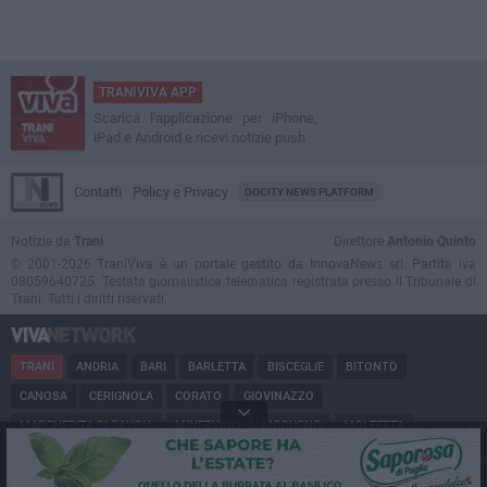
TRANIVIVA APP
Scarica l'applicazione per iPhone,
iPad e Android e ricevi notizie push
Contatti
Policy e Privacy
GOCITY NEWS PLATFORM
Notizie da
Trani
Direttore
Antonio Quinto
© 2001-2026 TraniViva è un portale gestito da InnovaNews srl. Partita iva
08059640725. Testata giornalistica telematica registrata presso il Tribunale di
Trani. Tutti i diritti riservati.
TRANI
ANDRIA
BARI
BARLETTA
BISCEGLIE
BITONTO
CANOSA
CERIGNOLA
CORATO
GIOVINAZZO
MARGHERITA DI SAVOIA
MINERVINO
MODUGNO
MOLFETTA
PUGLIA
RUVO
SAN FERDINANDO
SPINAZZOLA
TERLIZZI
TRINITAPOLI