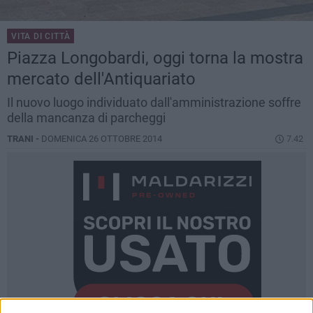
VITA DI CITTÀ
Piazza Longobardi, oggi torna la mostra
mercato dell'Antiquariato
Il nuovo luogo individuato dall'amministrazione soffre
della mancanza di parcheggi
TRANI -
DOMENICA 26 OTTOBRE 2014
7.42