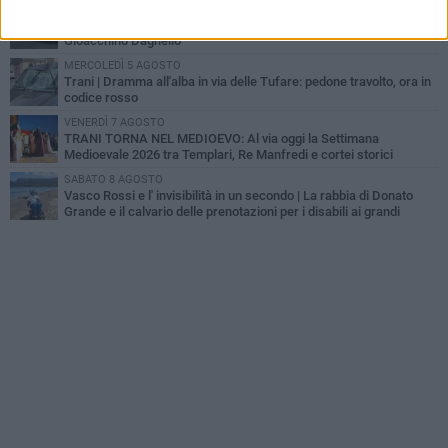
GIOVEDÌ 6 AGOSTO
Investito a pochi mesi dalla pensione, la comunità piange
Gioacchino Dagnello
MERCOLEDÌ 5 AGOSTO
Trani | Dramma all'alba in via delle Tufare: pedone travolto, ora in
codice rosso
VENERDÌ 7 AGOSTO
TRANI TORNA NEL MEDIOEVO: Al via oggi la Settimana
Medioevale 2026 tra Templari, Re Manfredi e cortei storici
SABATO 8 AGOSTO
Vasco Rossi e l' invisibilità in un secondo | La rabbia di Donato
Grande e il calvario delle prenotazioni per i disabili ai grandi
concerti