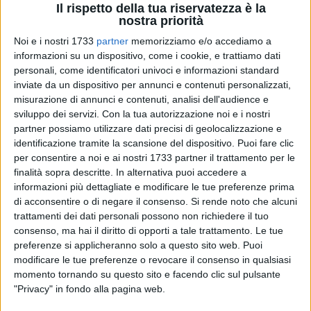
Il rispetto della tua riservatezza è la
nostra priorità
Noi e i nostri 1733
partner
memorizziamo e/o accediamo a
A cura di
informazioni su un dispositivo, come i cookie, e trattiamo dati
VINCENZO MEMBOLA
personali, come identificatori univoci e informazioni standard
inviate da un dispositivo per annunci e contenuti personalizzati,
misurazione di annunci e contenuti, analisi dell'audience e
sviluppo dei servizi.
Con la tua autorizzazione noi e i nostri
In attesa del nuovo Piano del commercio sulle aree
partner possiamo utilizzare dati precisi di geolocalizzazione e
pubbliche, la mostra mercato dell'Antiquariato torna a
identificazione tramite la scansione del dispositivo. Puoi fare clic
svolgersi, questa volta in piazza Longobardi. Inizialmente
per consentire a noi e ai nostri 1733 partner il trattamento per le
destinati a piazza Mazzini, gli operatori della mostra si erano
finalità sopra descritte. In alternativa puoi accedere a
lamentati per la location, considerata non corrispondente
informazioni più dettagliate e modificare le tue preferenze prima
alle proprie esigenze. Da qui la necessità di una nuova
di acconsentire o di negare il consenso.
Si rende noto che alcuni
trattamenti dei dati personali possono non richiedere il tuo
collocazione, la cui scelta è ricaduta sulla piazza centrale, al
consenso, ma hai il diritto di opporti a tale trattamento. Le tue
centro di una rivitalizzazione "forzata" da parte
preferenze si applicheranno solo a questo sito web. Puoi
dell'amministrazione.
modificare le tue preferenze o revocare il consenso in qualsiasi
momento tornando su questo sito e facendo clic sul pulsante
Peccato che, come evidenziato qualche mese fa
dal
"Privacy" in fondo alla pagina web.
comitato di quartiere "L'ancora"
, anche quest'area soffre di