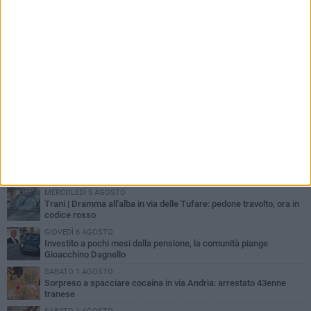
PIÙ LETTI QUESTA SETTIMANA
MERCOLEDÌ 5 AGOSTO
Trani piange G.D., il 64enne investito all'alba in via delle Tufare
non ce l'ha fatta
MERCOLEDÌ 5 AGOSTO
Lite sulla barca nel Porto di Trani, moglie sorprende marito e
scoppia il caos
MERCOLEDÌ 5 AGOSTO
Trani | Dramma all'alba in via delle Tufare: pedone travolto, ora in
codice rosso
GIOVEDÌ 6 AGOSTO
Investito a pochi mesi dalla pensione, la comunità piange
Gioacchino Dagnello
SABATO 1 AGOSTO
Sorpreso a spacciare cocaina in via Andria: arrestato 43enne
tranese