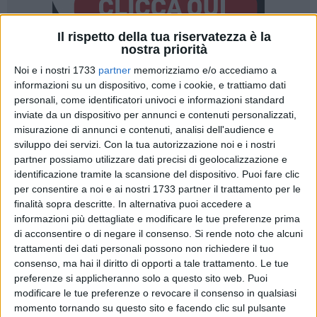
Il rispetto della tua riservatezza è la
nostra priorità
67
Noi e i nostri 1733
partner
memorizziamo e/o accediamo a
informazioni su un dispositivo, come i cookie, e trattiamo dati
personali, come identificatori univoci e informazioni standard
inviate da un dispositivo per annunci e contenuti personalizzati,
"
Sono l'ispettore di Polizia della squadra mobile di Trani,
misurazione di annunci e contenuti, analisi dell'audience e
sono finito qui in puglia perché mi ci ha mandato il mio
sviluppo dei servizi.
Con la tua autorizzazione noi e i nostri
capo
": ci siamo, e finalmente - dopo la falsa partenza dello
partner possiamo utilizzare dati precisi di geolocalizzazione e
scorso anno - la RAI ha annunciato in alcuni spot la messa
identificazione tramite la scansione del dispositivo. Puoi fare clic
per consentire a noi e ai nostri 1733 partner il trattamento per le
in onda di "Gerri", la serie televisiva girata a Trani nel 2023
finalità sopra descritte. In alternativa puoi accedere a
ma con set allestiti anche a Bisceglie e Barletta, lasciando
informazioni più dettagliate e modificare le tue preferenze prima
presagire un'attesa di poche settimane per poterla seguire.
di acconsentire o di negare il consenso.
Si rende noto che alcuni
trattamenti dei dati personali possono non richiedere il tuo
La fiction, che sarà presentata nel pomeriggio di oggi al
consenso, ma hai il diritto di opporti a tale trattamento. Le tue
Bif&st-Bari International Film&Tv,
vedrà protagonista un
preferenze si applicheranno solo a questo sito web. Puoi
nuovo personaggio dal carattere definito all'insegna
modificare le tue preferenze o revocare il consenso in qualsiasi
momento tornando su questo sito e facendo clic sul pulsante
dell'anticonformismo e della scarsa attitudine alle regole,