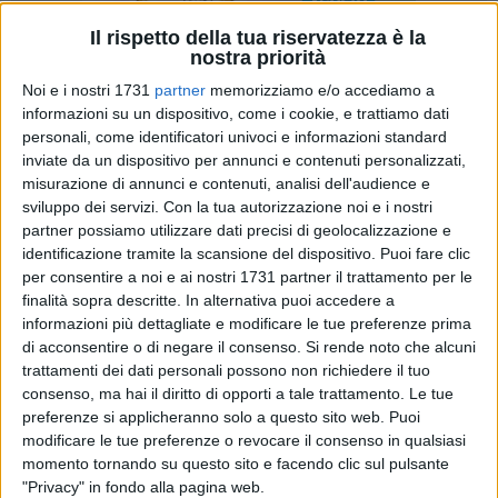
Il rispetto della tua riservatezza è la
nostra priorità
Noi e i nostri 1731
partner
memorizziamo e/o accediamo a
25
informazioni su un dispositivo, come i cookie, e trattiamo dati
personali, come identificatori univoci e informazioni standard
inviate da un dispositivo per annunci e contenuti personalizzati,
misurazione di annunci e contenuti, analisi dell'audience e
Sabato sera saranno gli attesissimi direttori artistici Miguel
sviluppo dei servizi.
Con la tua autorizzazione noi e i nostri
Angel Zotto e Daiana Guspero esibirsi durante la Milonga di
partner possiamo utilizzare dati precisi di geolocalizzazione e
Gala, momento apicale dell'International Trani Tango per
identificazione tramite la scansione del dispositivo. Puoi fare clic
ammirare la bravura degli insegnanti accompagnati dalle
per consentire a noi e ai nostri 1731 partner il trattamento per le
emozionanti note suonate dal vivo, questa sera
finalità sopra descritte. In alternativa puoi accedere a
informazioni più dettagliate e modificare le tue preferenze prima
dall'Orchestra Tango Sonos e tj Hurracan. Un momento
di acconsentire o di negare il consenso.
Si rende noto che alcuni
ormai diventato appuntamento fisso per ammirare una delle
trattamenti dei dati personali possono non richiedere il tuo
coppie di ballerini più famose al mondo. Balleranno poi con
consenso, ma hai il diritto di opporti a tale trattamento. Le tue
tutti gli altri tangueros sulla pedana di piazza Duomo fino
preferenze si applicheranno solo a questo sito web. Puoi
all'alba, al termine di un'altra ricca giornata di appuntamenti
modificare le tue preferenze o revocare il consenso in qualsiasi
a Palazzo San Giorgio, e con l'evento gratuito in piazza della
momento tornando su questo sito e facendo clic sul pulsante
Repubblica, l'aperitango con i campioni italiani assoluti
"Privacy" in fondo alla pagina web.