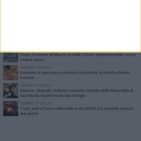
PIÙ LETTI QUESTA SETTIMANA
MERCOLEDÌ 5 AGOSTO
Trani piange G.D., il 64enne investito all'alba in via delle Tufare
non ce l'ha fatta
MERCOLEDÌ 5 AGOSTO
Lite sulla barca nel Porto di Trani, moglie sorprende marito e
scoppia il caos
MERCOLEDÌ 5 AGOSTO
Trani | Dramma all'alba in via delle Tufare: pedone travolto, ora in
codice rosso
SABATO 1 AGOSTO
Sorpreso a spacciare cocaina in via Andria: arrestato 43enne
tranese
SABATO 1 AGOSTO
Spaccio, degrado, violenza: neanche la Notte delle Meraviglie di
San Nicola risparmia via San Giorgio
VENERDÌ 31 LUGLIO
Trani, auto a fuoco nella notte in via Giolitti, è il secondo caso in
due giorni