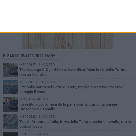
PIÙ LETTI QUESTA SETTIMANA
MERCOLEDÌ 5 AGOSTO
Trani piange G.D., il 64enne investito all'alba in via delle Tufare
non ce l'ha fatta
MERCOLEDÌ 5 AGOSTO
Lite sulla barca nel Porto di Trani, moglie sorprende marito e
scoppia il caos
GIOVEDÌ 6 AGOSTO
Investito a pochi mesi dalla pensione, la comunità piange
Gioacchino Dagnello
MERCOLEDÌ 5 AGOSTO
Trani | Dramma all'alba in via delle Tufare: pedone travolto, ora in
codice rosso
LUNEDÌ 3 AGOSTO