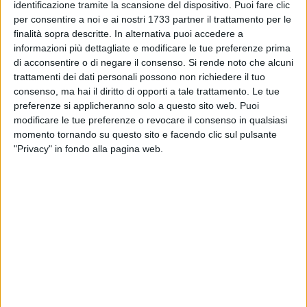
identificazione tramite la scansione del dispositivo. Puoi fare clic
Totale voci già previste € 36.191.419,91 48,85 %• Contratto
per consentire a noi e ai nostri 1733 partner il trattamento per le
di Quartiere € 16.182.936,20 21,84 %
finalità sopra descritte. In alternativa puoi accedere a
• Lavori discarica € 16.000.000,00 21,60 %
informazioni più dettagliate e modificare le tue preferenze prima
• Altre Voci di Spesa non previste in precedenza €
di acconsentire o di negare il consenso.
Si rende noto che alcuni
5.714.407,62 7,71 %
trattamenti dei dati personali possono non richiedere il tuo
consenso, ma hai il diritto di opporti a tale trattamento. Le tue
Totale € 37.897.343.82TOTALE COMPLESSIVO €
preferenze si applicheranno solo a questo sito web. Puoi
74.088.763,73E' inoltre da evidenziare che molte opere
modificare le tue preferenze o revocare il consenso in qualsiasi
millantate-previste per l'anno corrente non hanno ancora
momento tornando su questo sito e facendo clic sul pulsante
ottenuto il parere degli Organi preposti (Sopraintendenza,
"Privacy" in fondo alla pagina web.
Capitaneria di Porto, Genio Civile), per cui ben difficilmente
potranno essere concretamente avviate e concluse nell'anno
corrente. Come pure, per i noti tempi lunghi delle procedure
espropriative, sarà certamente impossibile avviare la
realizzazione di tali opere entro l'anno corrente.Infine un
ulteriore aspetto da non trascurare è il sistematico rinvio dei
lavori di adeguamento alle norme di sicurezza ed alle norme
della Legge 46/90 relativamente alle scuole cittadine: tali
opere, il cui costo preventivato è di circa 7 milioni di Euro,
derivano da precisi obblighi di legge. Tuttavia assistiamo