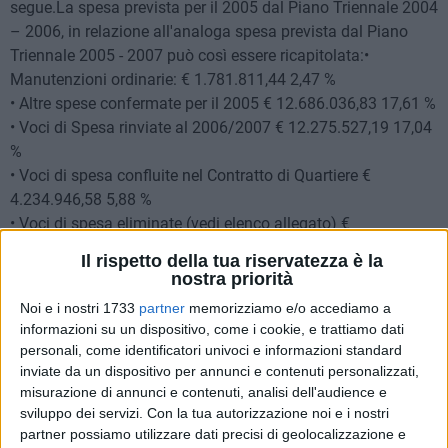
segue.La spesa prevista per il 2005 dal Piano Triennale 2004
– 2006, in relazione all'analoga spesa prevista dal Piano
Triennale 2005 - 2007 può così essere ricapitolata:•
Manutenzioni ordinarie: € 1.781.811,44 2,47 %
• Altre spese confermate per il 2005 € 12.686.036,83 17,61 %
• Voci di Spesa rinviate al 2006/2007 € 12.275.527,19 17,04
%
• Voci di spesa confluite nel Contratto di Quartiere €
4.234.946,58 5,88 %
• Voci di spesa eliminate (vedi elenco allegato) €
41.073.912,85 57,00 %
Il rispetto della tua riservatezza è la
Totale € 72.052.234,89Analizzando inversamente la spesa
nostra priorità
prevista per il 2005 dal Piano Triennale 2005 – 2007, in
Noi e i nostri 1733
partner
memorizziamo e/o accediamo a
relazione all'analoga spesa prevista dal Piano Triennale
informazioni su un dispositivo, come i cookie, e trattiamo dati
2004 - 2006 si può evidenziare:• Manutenzioni ordinarie: €
personali, come identificatori univoci e informazioni standard
1.770.057,97 2,39 %
inviate da un dispositivo per annunci e contenuti personalizzati,
• Altre spese confermate per il 2005 € 10.386.628,08 14,02 %
misurazione di annunci e contenuti, analisi dell'audience e
sviluppo dei servizi.
Con la tua autorizzazione noi e i nostri
• Voci previste per il 2004 e slittate al 2005 € 24.034.733,86
partner possiamo utilizzare dati precisi di geolocalizzazione e
32,44 %