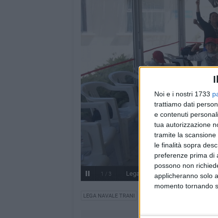
I
Noi e i nostri 1733
p
trattiamo dati person
e contenuti personali
tua autorizzazione no
tramite la scansione 
le finalità sopra des
preferenze prima di 
possono non richieder
Lega Navale, al via le iniziative c
1
/
3
applicheranno solo a
momento tornando su 
LEGA NAVALE TRANI