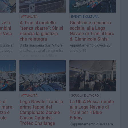
ATTUALITÀ
EVENTI E CULTURA
 vela:
A Trani il modello
Giustizia e recupero
ambini
“senza sbarre”: Sinisi
sociale, alla Lega
l Vela
rilancia la giustizia
Navale di Trani il libro
che reintegra
di Giannicola Sinisi
scuole al
Dalla masseria San Vittore
Appuntamento giovedì 23
 la Lega
un’alternativa al carcere tra
alle ore 19
 nuove
lavoro, responsabilità e
e e
comunità
ivi.
ATTUALITÀ
SCUOLA E LAVORO
 di
Lega Navale Trani: la
La UILA Pesca riunita
l mare:
prima tappa del
alla Lega Navale di
zza e
Campionato Zonale
Trani per il Blue
molo
Classe Optimist -
Friday
Trofeo Challange
L’appuntamento di ieri sera