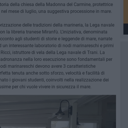
storia della chiesa della Madonna del Carmine, protettrice
, nel mese di luglio, una suggestiva processione in mare.
orizzazione delle tradizioni della marineria, la Lega navale
n la libreria tranese Miranfù. L'iniziativa, denominata
conto agli studenti di storie e leggende di mare, narrate
d un interessante laboratorio di nodi marinareschi e primi
icci, istruttore di vela della Lega navale di Trani. La
padronanza nella loro esecuzione sono fondamentali per
 nodi marinareschi devono avere 3 caratteristiche
fetta tenuta anche sotto sforzo, velocità e facilità di
ato i giovani studenti, coinvolti nella realizzazione dei
ssime per chi vuole vivere in sicurezza il mare.