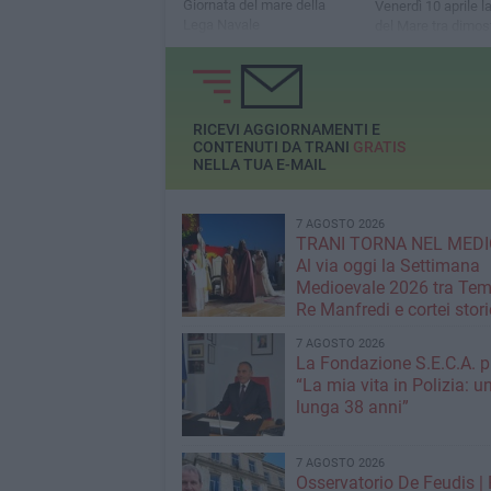
Giornata del mare della
Venerdì 10 aprile l
Lega Navale
del Mare tra dimost
rilascio di tartarug
partecipazione del
istituzioni civili e mi
RICEVI AGGIORNAMENTI E
CONTENUTI DA TRANI
GRATIS
NELLA TUA E-MAIL
7 AGOSTO 2026
TRANI TORNA NEL MEDI
Al via oggi la Settimana
Medioevale 2026 tra Temp
Re Manfredi e cortei stori
7 AGOSTO 2026
La Fondazione S.E.C.A. p
“La mia vita in Polizia: u
lunga 38 anni”
7 AGOSTO 2026
Osservatorio De Feudis 