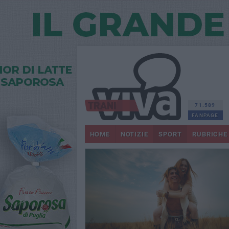
71.589
FANPAGE
HOME
NOTIZIE
SPORT
RUBRICHE