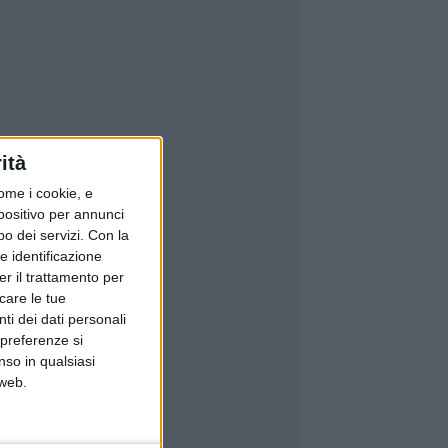
ità
ome i cookie, e
spositivo per annunci
o dei servizi.
Con la
e identificazione
er il trattamento per
icare le tue
ti dei dati personali
 preferenze si
nso in qualsiasi
 web.