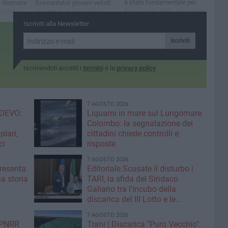
è stato fondamentale per
a Giornata
Sessantatré giovani velisti
fare il punto della situazione
razioni,
da tutta la Puglia nelle
nel settore della pesca
he e
acque del porto per una
Iscriviti alla Newsletter
le
giornata di sport e passione
litari
Iscriviti
Iscrivendoti accetti i
termini
e la
privacy policy
7 AGOSTO 2026
OEVO:
Liquami in mare sul Lungomare
Colombo: la segnalazione dei
lari,
cittadini chiede controlli e
ci
risposte
7 AGOSTO 2026
resenta
Editoriale.Scusate il disturbo |
na storia
TARI, la sfida del Sindaco
Galiano tra l'incubo della
discarica del III Lotto e le
strategie per tagliare la tassa sui
7 AGOSTO 2026
rifiuti
| PNRR
Trani | Discarica "Puro Vecchio":