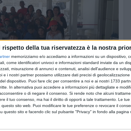
l rispetto della tua riservatezza è la nostra prior
artner
memorizziamo e/o accediamo a informazioni su un dispositivo, c
ali, come identificatori univoci e informazioni standard inviate da un di
zzati, misurazione di annunci e contenuti, analisi dell'audience e svilupp
i e i nostri partner possiamo utilizzare dati precisi di geolocalizzazione 
del dispositivo. Puoi fare clic per consentire a noi e ai nostri 1733 partn
critte. In alternativa puoi accedere a informazioni più dettagliate e modif
acconsentire o di negare il consenso.
Si rende noto che alcuni trattamen
e il tuo consenso, ma hai il diritto di opporti a tale trattamento. Le tue
on i giovanissimi
 questo sito web. Puoi modificare le tue preferenze o revocare il conse
questo sito e facendo clic sul pulsante "Privacy" in fondo alla pagina