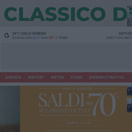
PI
34
°C
CIELO SERENO
NOTIZI
34°
DOMANI MIN
25.5°
MAX
A
TRANI
DIRETTORE
ANTO
Ora
AGENDA
IREPORT
METEO
VIDEO
AMMINISTRATIVE
in
con