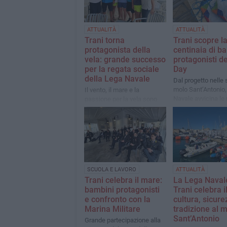
ATTUALITÀ
ATTUALITÀ
Trani torna
Trani scopre la
protagonista della
centinaia di b
vela: grande successo
protagonisti de
per la regata sociale
Day
della Lega Navale
Dal progetto nelle 
molo Sant’Antonio,
Il vento, il mare e la
Navale avvicina le
passione per la vela sono
generazioni al mar
tornati protagonisti nello
annuncia i corsi est
splendido scenario della
costa tranese
SCUOLA E LAVORO
ATTUALITÀ
Trani celebra il mare:
La Lega Navale
bambini protagonisti
Trani celebra i
e confronto con la
cultura, sicure
Marina Militare
tradizione al 
Sant’Antonio
Grande partecipazione alla