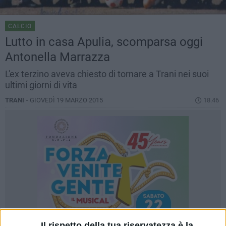
CALCIO
Lutto in casa Apulia, scomparsa oggi
Antonella Marrazza
L'ex terzino aveva chiesto di tornare a Trani nei suoi
ultimi giorni di vita
TRANI -
GIOVEDÌ 19 MARZO 2015
18.46
Il rispetto della tua riservatezza è la