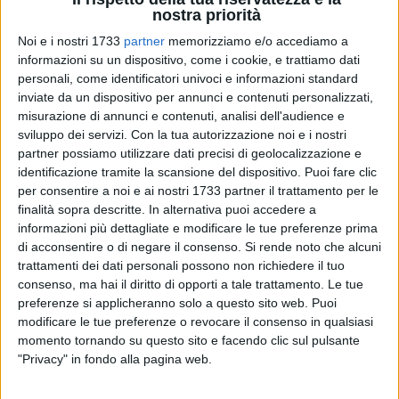
nostra priorità
Noi e i nostri 1733
partner
memorizziamo e/o accediamo a
informazioni su un dispositivo, come i cookie, e trattiamo dati
personali, come identificatori univoci e informazioni standard
inviate da un dispositivo per annunci e contenuti personalizzati,
misurazione di annunci e contenuti, analisi dell'audience e
sviluppo dei servizi.
Con la tua autorizzazione noi e i nostri
Aveva compiuto 3 giorni fa 55 anni ed aveva chiesto di
partner possiamo utilizzare dati precisi di geolocalizzazione e
essere riportata a Trani per terminare la sua esistenza. È
identificazione tramite la scansione del dispositivo. Puoi fare clic
venuta a mancare in mattinata Antonella Marrazza,
per consentire a noi e ai nostri 1733 partner il trattamento per le
brindisina di nascita e tranese d'adozione. Era una colonna
finalità sopra descritte. In alternativa puoi accedere a
di quel Trani femminile che negli anni Ottanta vinse 3
informazioni più dettagliate e modificare le tue preferenze prima
scudetti ed una Coppa Italia. Era arrivata a Trani in serie B
di acconsentire o di negare il consenso.
Si rende noto che alcuni
nel 1981 e rimase con quella squadra sino al 1988,
trattamenti dei dati personali possono non richiedere il tuo
consenso, ma hai il diritto di opporti a tale trattamento. Le tue
collezionando 175 presenze in campionato con 2 goal.
preferenze si applicheranno solo a questo sito web. Puoi
Terzino arcigno e grande anima dello spogliatoio, Antonella
modificare le tue preferenze o revocare il consenso in qualsiasi
Marrazza mantenne sempre nella semplicità il suo tratto
momento tornando su questo sito e facendo clic sul pulsante
caratteristico. Dopo il Trani giocò a Giugliano e con il Milan.
"Privacy" in fondo alla pagina web.
Appese le scarpe al chiodo decise di restare a Trani dove si è
spenta, a causa di un male incurabile. Le amiche di quel