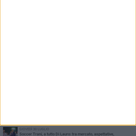
PIÙ LETTI QUESTA SETTIMANA
MERCOLEDÌ 5 AGOSTO
Trani | Nando Terrone chiude la carriera da calciatore: «Il campo
lo lascio, il calcio no». Ora è pronto a una nuova sfida
SABATO 1 AGOSTO
Barletta 4-1 Soccer Trani: ottimi spunti per Moscelli, alla seconda
uscita stagionale
MERCOLEDÌ 5 AGOSTO
Soccer Trani 1-0 Trodica: inizia nel miglior dei modi il ritiro di
Sarnano
GIOVEDÌ 30 LUGLIO
Soccer Trani, a tutto Di Lauro: tra mercato, aspettative,