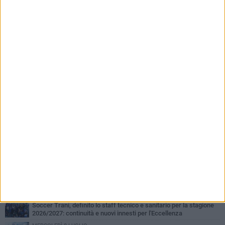
PIÙ LETTI QUESTA SETTIMANA
SABATO 1 AGOSTO
Barletta 4-1 Soccer Trani: ottimi spunti per Moscelli, alla seconda
uscita stagionale
MERCOLEDÌ 5 AGOSTO
Trani | Nando Terrone chiude la carriera da calciatore: «Il campo
lo lascio, il calcio no». Ora è pronto a una nuova sfida
MERCOLEDÌ 5 AGOSTO
Soccer Trani 1-0 Trodica: inizia nel miglior dei modi il ritiro di
Sarnano
GIOVEDÌ 30 LUGLIO
Soccer Trani, a tutto Di Lauro: tra mercato, aspettative,
abbonamenti e il primo incontro con Pace
GIOVEDÌ 16 LUGLIO
Soccer Trani, definito lo staff tecnico e sanitario per la stagione
2026/2027: continuità e nuovi innesti per l'Eccellenza