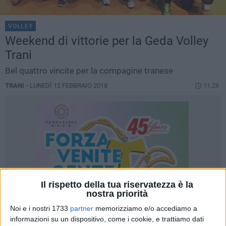
VOLLEY
Weekend di vittorie per la Geda Volley
Trani
Bel quattro vincite per la compagine tranese
TRANI -
LUNEDÌ 12 FEBBRAIO 2018
11.28
Il rispetto della tua riservatezza è la
nostra priorità
Noi e i nostri 1733
partner
memorizziamo e/o accediamo a
informazioni su un dispositivo, come i cookie, e trattiamo dati