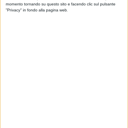
momento tornando su questo sito e facendo clic sul pulsante
TRANI - 14 MAGGIO 2005
"Privacy" in fondo alla pagina web.
Festeggiamenti per Maria SS. dell'Apparizione
TRANI - 12 MAGGIO 2005
25° anniversario del delitto di Alfredo Albanese
TRANI - 12 MAGGIO 2005
Dal 12 al 15 Maggio approda a Trani Cardiolab
TRANI - 7 MAGGIO 2005
Trani in edicola... su "Open Air"
TRANI - 3 APRILE 2005
E' morto il Papa. Messaggi di cordoglio.
TRANI - 1 APRILE 2005
Messaggio dell'Arcicescovo sulle condizioni del Papa
TRANI - 15 MARZO 2005
Appello della Famiglia Tedeschi
TRANI - 16 FEBBRAIO 2005
Forum contro il termovalorizzatore
Precedente
1
2
...
455
456
457
458
459