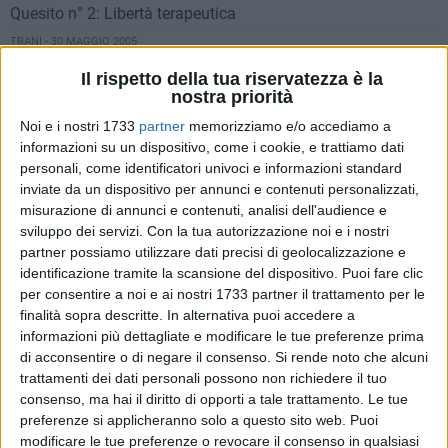
Quesito n° 2: Libertà terapeutica
TRANI - 30 MAGGIO 2005
Quesito n° 1: Ricerca sulle staminali
Il rispetto della tua riservatezza è la
TRANI - 28 MAGGIO 2005
nostra priorità
Brevi dalla città
Noi e i nostri 1733
partner
memorizziamo e/o accediamo a
TRANI - 27 MAGGIO 2005
informazioni su un dispositivo, come i cookie, e trattiamo dati
Festa liturgica per Sant'Annibale Maria Di Francia
personali, come identificatori univoci e informazioni standard
TRANI - 26 MAGGIO 2005
inviate da un dispositivo per annunci e contenuti personalizzati,
Piano strategico per il nord barese
misurazione di annunci e contenuti, analisi dell'audience e
sviluppo dei servizi.
Con la tua autorizzazione noi e i nostri
TRANI - 26 MAGGIO 2005
partner possiamo utilizzare dati precisi di geolocalizzazione e
Uffici Giudiziari: in arrivo una pioggia di fondi
identificazione tramite la scansione del dispositivo. Puoi fare clic
TRANI - 25 MAGGIO 2005
per consentire a noi e ai nostri 1733 partner il trattamento per le
Biblioteca e libri: scrivono due lettori di traniweb
finalità sopra descritte. In alternativa puoi accedere a
TRANI - 21 MAGGIO 2005
informazioni più dettagliate e modificare le tue preferenze prima
Ingegneri ed Architetti sulla legge Gozzini
di acconsentire o di negare il consenso.
Si rende noto che alcuni
trattamenti dei dati personali possono non richiedere il tuo
TRANI - 20 MAGGIO 2005
25° anniversario del delitto di Alfredo Albanese
consenso, ma hai il diritto di opporti a tale trattamento. Le tue
preferenze si applicheranno solo a questo sito web. Puoi
TRANI - 19 MAGGIO 2005
modificare le tue preferenze o revocare il consenso in qualsiasi
Chiuso il passaggio pedonale del Fondaco dei Longobardi.