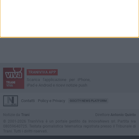
TRANIVIVA APP
Scarica l'applicazione per iPhone,
iPad e Android e ricevi notizie push
Contatti
Policy e Privacy
GOCITY NEWS PLATFORM
Notizie da
Trani
Direttore
Antonio Quinto
© 2001-2026 TraniViva è un portale gestito da InnovaNews srl. Partita iva
08059640725. Testata giornalistica telematica registrata presso il Tribunale di
Trani. Tutti i diritti riservati.