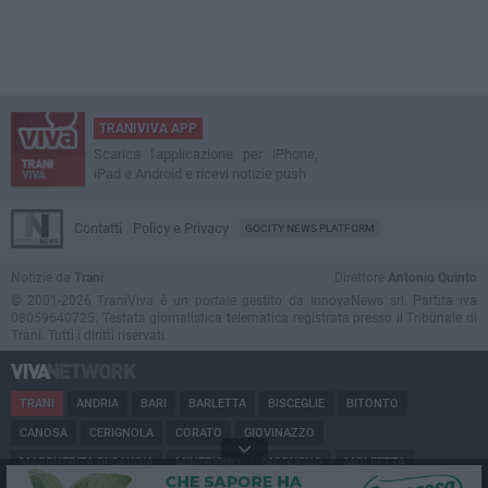
TRANIVIVA APP
Scarica l'applicazione per iPhone,
iPad e Android e ricevi notizie push
Contatti
Policy e Privacy
GOCITY NEWS PLATFORM
Notizie da
Trani
Direttore
Antonio Quinto
© 2001-2026 TraniViva è un portale gestito da InnovaNews srl. Partita iva
08059640725. Testata giornalistica telematica registrata presso il Tribunale di
Trani. Tutti i diritti riservati.
TRANI
ANDRIA
BARI
BARLETTA
BISCEGLIE
BITONTO
CANOSA
CERIGNOLA
CORATO
GIOVINAZZO
MARGHERITA DI SAVOIA
MINERVINO
MODUGNO
MOLFETTA