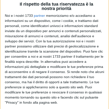
Il rispetto della tua riservatezza è la
nostra priorità
20
Noi e i nostri 1733
partner
memorizziamo e/o accediamo a
informazioni su un dispositivo, come i cookie, e trattiamo dati
personali, come identificatori univoci e informazioni standard
inviate da un dispositivo per annunci e contenuti personalizzati,
La Polizia di Stato ha eseguito la cattura di una
misurazione di annunci e contenuti, analisi dell'audience e
quarantenne, domiciliata nel tarantino, per la reiterata
sviluppo dei servizi.
Con la tua autorizzazione noi e i nostri
violazione di diverse misure restrittive connesse alla
partner possiamo utilizzare dati precisi di geolocalizzazione e
perpetrazione dei reati di estorsione e attività di
identificazione tramite la scansione del dispositivo. Puoi fare clic
parcheggiatore abusivo.
per consentire a noi e ai nostri 1733 partner il trattamento per le
finalità sopra descritte. In alternativa puoi accedere a
La donna, già arrestata in passato e recidiva per reati dello
informazioni più dettagliate e modificare le tue preferenze prima
di acconsentire o di negare il consenso.
Si rende noto che alcuni
stesso tipo, incurante di un Divieto di Accesso alle aree
trattamenti dei dati personali possono non richiedere il tuo
urbane (cd. DACur) emesso dal Questore della provincia Bat
consenso, ma hai il diritto di opporti a tale trattamento. Le tue
e della misura cautelare degli arresti domiciliari in atto in un
preferenze si applicheranno solo a questo sito web. Puoi
comune del tarantino, continuava nella sua attività illecita
modificare le tue preferenze o revocare il consenso in qualsiasi
nella zona del porto e del centro storico della "Città della
momento tornando su questo sito e facendo clic sul pulsante
Pietra". Gli uomini del Commissariato di Trani, dopo diversi
"Privacy" in fondo alla pagina web.
appostamenti, hanno constatato e segnalato all'Autorità