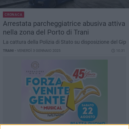
CRONACA
Arrestata parcheggiatrice abusiva attiva
nella zona del Porto di Trani
La cattura della Polizia di Stato su disposizione del Gip
TRANI -
VENERDÌ 3 GENNAIO 2025
10.31