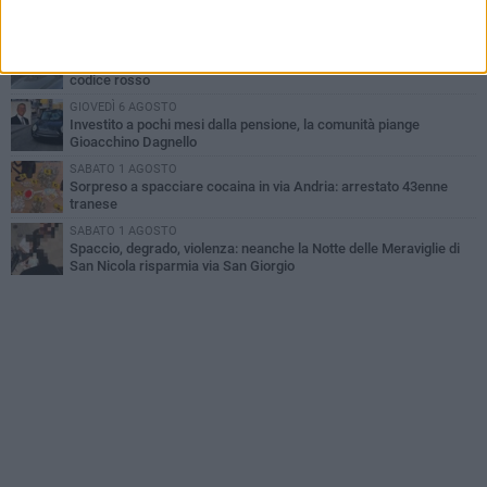
Lite sulla barca nel Porto di Trani, moglie sorprende marito e
scoppia il caos
MERCOLEDÌ 5 AGOSTO
Trani | Dramma all'alba in via delle Tufare: pedone travolto, ora in
codice rosso
GIOVEDÌ 6 AGOSTO
Investito a pochi mesi dalla pensione, la comunità piange
Gioacchino Dagnello
SABATO 1 AGOSTO
Sorpreso a spacciare cocaina in via Andria: arrestato 43enne
tranese
SABATO 1 AGOSTO
Spaccio, degrado, violenza: neanche la Notte delle Meraviglie di
San Nicola risparmia via San Giorgio