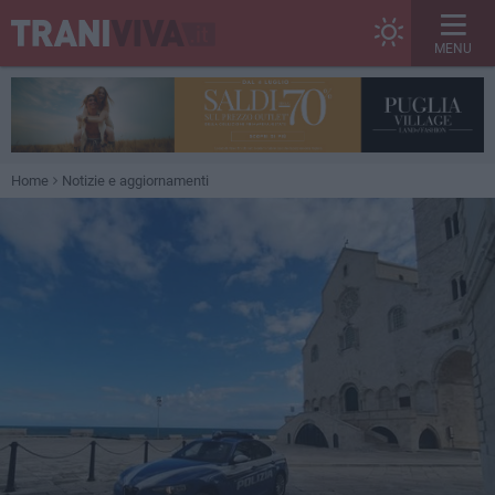
MENU
Home
Notizie e aggiornamenti