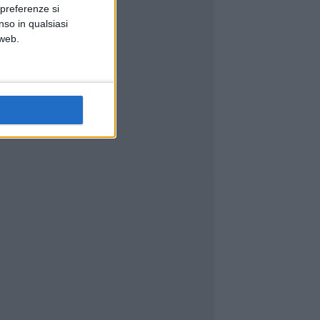
 preferenze si
nso in qualsiasi
 web.