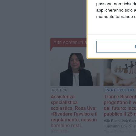
possono non richieder
applicheranno solo a
momento tornando su 
Altri contenuti a tema
POLITICA
EVENTI E CULTURA
Assistenza
Trani e Biscegl
specialistica
progettano il 
scolastica, Rosa Uva:
del futuro: inc
«Rivedere l'avviso e il
pubblico il 25
regolamento, nessun
Alla Biblioteca Co
bambino resti
“Giovanni Bovio” ist
escluso»
Terzo Settore e citt