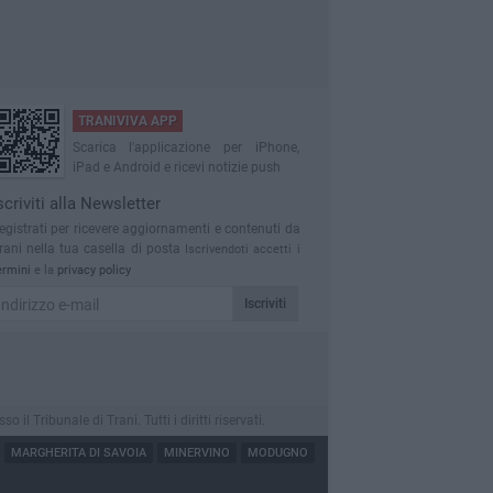
TRANIVIVA APP
Scarica l'applicazione per iPhone,
iPad e Android e ricevi notizie push
scriviti alla Newsletter
egistrati per ricevere aggiornamenti e contenuti da
rani nella tua casella di posta
Iscrivendoti accetti i
ermini
e la
privacy policy
Iscriviti
 Tribunale di Trani. Tutti i diritti riservati.
MARGHERITA DI SAVOIA
MINERVINO
MODUGNO