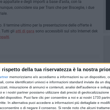
re appaltate e degli importi a base d'asta, con la
nque, coincidere sia per Trani che per Bisceglie, i due
iale.
o. Il termine ultimo per la presentazione delle offerte è
 Tutti gli
atti di gara
sono accessibili sul sito Internet dek
palti
.
l rispetto della tua riservatezza è la nostra prior
artner
memorizziamo e/o accediamo a informazioni su un dispositivo, c
ali, come identificatori univoci e informazioni standard inviate da un di
zzati, misurazione di annunci e contenuti, analisi dell'audience e svilupp
i e i nostri partner possiamo utilizzare dati precisi di geolocalizzazione 
del dispositivo. Puoi fare clic per consentire a noi e ai nostri 1733 partn
critte. In alternativa puoi accedere a informazioni più dettagliate e modif
acconsentire o di negare il consenso.
Si rende noto che alcuni trattamen