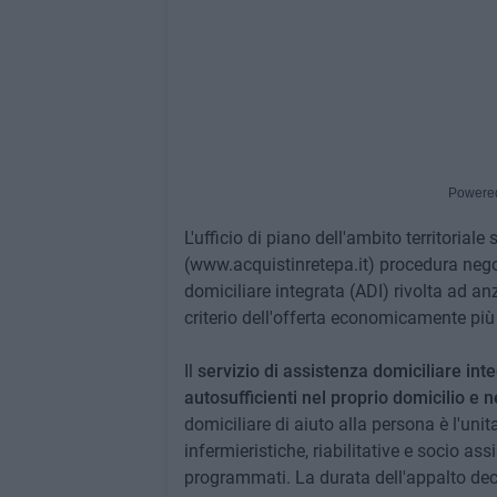
Powere
L'ufficio di piano dell'ambito territorial
(www.acquistinretepa.it) procedura negoz
domiciliare integrata (ADI) rivolta ad anz
criterio dell'offerta economicamente pi
Il
servizio di assistenza domiciliare int
autosufficienti nel proprio domicilio e 
domiciliare di aiuto alla persona è l'uni
infermieristiche, riabilitative e socio as
programmati. La durata dell'appalto decor