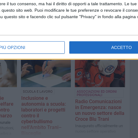
e il tuo consenso, ma hai il diritto di opporti a tale trattamento. Le tue
 questo sito web. Puoi modificare le tue preferenze o revocare il conse
questo sito e facendo clic sul pulsante "Privacy" in fondo alla pagina
PIÙ OPZIONI
ACCETTO
SCUOLA E LAVORO
ASSOCIAZIONI ED ORDINI
PROFESSIONALI
ie
Inclusione e
Radio Comunicazioni
welfare
autonomia a scuola:
in Emergenza: nasce
ontro
laboratori e progetti
un nuovo settore della
 marzo
contro il
Croce Blu Trani
cyberbullismo
munale
Inaugurato ufficialmente un
nell’Ambito Trani–
ituzioni,
nuovo settore operativo
Bisceglie
adini a