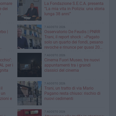
gomare
La Fondazione S.E.C.A. presenta
 dei
“La mia vita in Polizia: una storia
e
lunga 38 anni”
7 AGOSTO 2026
rbo |
Osservatorio De Feudis | PNRR
o
Trani, il report shock : «Pagato
solo un quarto dei fondi, pesano
revoche e rinunce per quasi 20
assa sui
milioni»
7 AGOSTO 2026
cchio":
Cinema Fuori Museo, tre nuovi
appuntamenti tra i grandi
ognita
classici del cinema
7 AGOSTO 2026
il
Trani, un tratto di via Mario
 un
Pagano resta chiuso: rischio di
zioni e
nuovi cedimenti
7 AGOSTO 2026