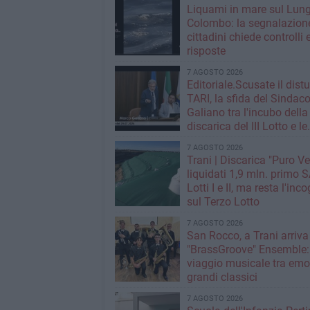
Liquami in mare sul Lun
Colombo: la segnalazione
cittadini chiede controlli 
risposte
7 AGOSTO 2026
Editoriale.Scusate il distu
TARI, la sfida del Sindac
Galiano tra l'incubo della
discarica del III Lotto e le
strategie per tagliare la t
7 AGOSTO 2026
rifiuti
Trani | Discarica "Puro Ve
liquidati 1,9 mln. primo SAL per i
Lotti I e II, ma resta l'inc
sul Terzo Lotto
7 AGOSTO 2026
San Rocco, a Trani arriva 
"BrassGroove" Ensemble:
viaggio musicale tra emo
grandi classici
7 AGOSTO 2026