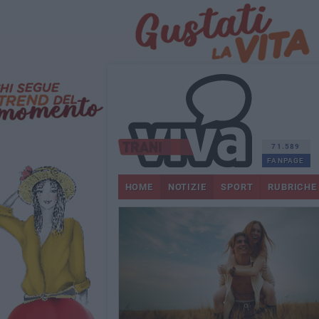
71.589
FANPAGE
HOME
NOTIZIE
SPORT
RUBRICHE