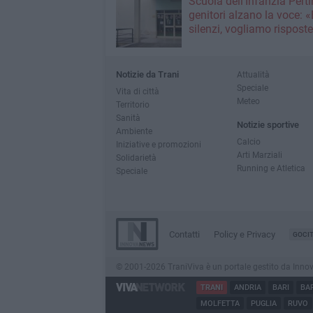
Scuola dell'Infanzia Pertin
genitori alzano la voce: 
silenzi, vogliamo rispost
Notizie da Trani
Attualità
Speciale
Vita di città
Meteo
Territorio
Sanità
Notizie sportive
Ambiente
Calcio
Iniziative e promozioni
Arti Marziali
Solidarietà
Running e Atletica
Speciale
Contatti
Policy e Privacy
GOCI
© 2001-2026 TraniViva è un portale gestito da InnovaNe
TRANI
ANDRIA
BARI
BA
MOLFETTA
PUGLIA
RUVO