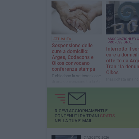
confronto
L'appello per garantire anche
ai bambini con disabilità
grave la possibilità di
ottenere il servizio in deroga
ATTUALITÀ
ASSOCIAZIONI ED O
PROFESSIONALI
Sospensione delle
Interrotto il se
cure a domicilio:
cure a domicil
Arges, Codacons e
offerto da Arg
Oikos convocano
Trani: la denun
conferenza stampa
Oikos
E chiedono la sottoscrizione
Inascoltata una ric
di una convenzione tra la Asl
chiarimenti inviata 
e le associazioni no profit
organi preposti
RICEVI AGGIORNAMENTI E
CONTENUTI DA TRANI
GRATIS
NELLA TUA E-MAIL
7 AGOSTO 2026