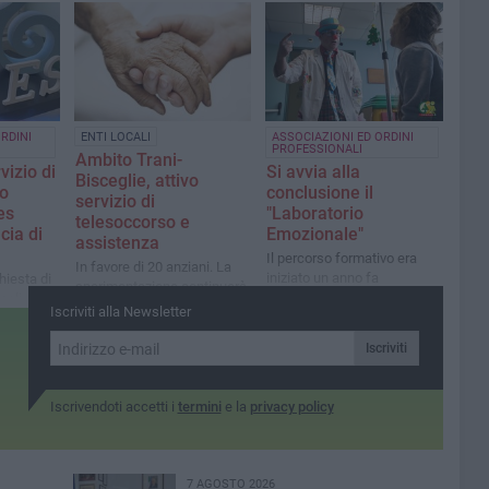
Dall’educazione digitale allo
sport, dal fumetto alla
cucina: le iniziative del
Servizio di Assistenza
Educativa Specialistica
RDINI
ENTI LOCALI
ASSOCIAZIONI ED ORDINI
PROFESSIONALI
Ambito Trani-
rvizio di
Si avvia alla
Bisceglie, attivo
io
conclusione il
servizio di
es
"Laboratorio
telesoccorso e
cia di
Emozionale"
assistenza
Il percorso formativo era
In favore di 20 anziani. La
iniziato un anno fa
hiesta di
sperimentazione continuerà
agli
a far parte degli interventi
Iscriviti alla Newsletter
specialistici assicurati con il
servizio SAD e ADI
Iscriviti
Iscrivendoti accetti i
termini
e la
privacy policy
7 AGOSTO 2026