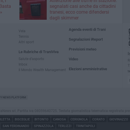
i, i
Attenzione alle truffe in stazione:
«Basta
segnalati casi anche da cittadini
e»
tranesi, ecco come difendersi
dagli skimmer
Agenda eventi di Trani
Vela
Tennis
Segnalazioni iReport
Altri sport
Previsioni meteo
Le Rubriche di TraniViva
I
Salute d’asporto
Video
R
Inbox
T
Elezioni amministrative
Il Mondo Wealth Management
t
TY NEWS PLATFORM
ws srl. Partita iva 08059640725. Testata giornalistica telematica registrata presso il
RLETTA
BISCEGLIE
BITONTO
CANOSA
CERIGNOLA
CORATO
GIOVINAZZO
SAN FERDINANDO
SPINAZZOLA
TERLIZZI
TRINITAPOLI