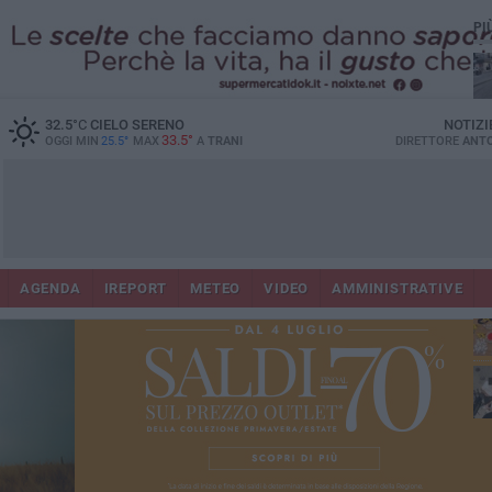
PI
32.5
°C
CIELO SERENO
NOTIZI
33.5°
OGGI MIN
25.5°
MAX
A
TRANI
DIRETTORE
ANTO
AGENDA
IREPORT
METEO
VIDEO
AMMINISTRATIVE
ris