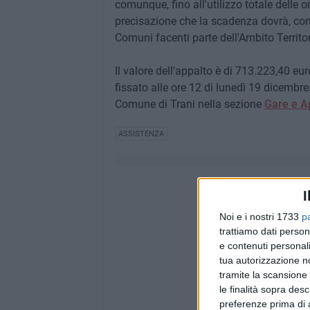
comunque, fino all'utilizzo totale delle o
precisazione che la scadenza dovrà, comu
Comuni facenti parte dell'Ambito Territor
Il valore dell'appalto è di 713.223,40 eur
fissato alle ore 12 di lunedì 19 dicembre.
Comune di Trani nella sezione
Gare e Ap
ASSISTENZA
I
Noi e i nostri 1733
p
trattiamo dati person
e contenuti personali
tua autorizzazione no
tramite la scansione 
le finalità sopra des
preferenze prima di 