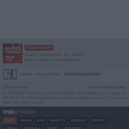
TRANIVIVA APP
Scarica l'applicazione per iPhone,
iPad e Android e ricevi notizie push
Contatti
Policy e Privacy
GOCITY NEWS PLATFORM
Notizie da
Trani
Direttore
Antonio Quinto
© 2001-2026 TraniViva è un portale gestito da InnovaNews srl. Partita iva
08059640725. Testata giornalistica telematica registrata presso il Tribunale di
Trani. Tutti i diritti riservati.
TRANI
ANDRIA
BARI
BARLETTA
BISCEGLIE
BITONTO
CANOSA
CERIGNOLA
CORATO
GIOVINAZZO