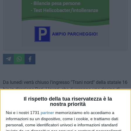
Da lunedì verrà chiuso l'ingresso "Trani nord" della statale 16
bis in direzione Bari. I lavori, che dureranno una decina di
giorni, saranno rivolti all'ampliamento della corsia di
Il rispetto della tua riservatezza è la
accelerazione.
nostra priorità
Noi e i nostri 1731
partner
memorizziamo e/o accediamo a
informazioni su un dispositivo, come i cookie, e trattiamo dati
personali, come identificatori univoci e informazioni standard
inviate da un dispositivo per annunci e contenuti personalizzati,