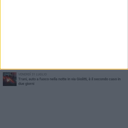
non ce l'ha fatta
MERCOLEDÌ 5 AGOSTO
Lite sulla barca nel Porto di Trani, moglie sorprende marito e
scoppia il caos
MERCOLEDÌ 5 AGOSTO
Trani | Dramma all'alba in via delle Tufare: pedone travolto, ora in
codice rosso
SABATO 1 AGOSTO
Sorpreso a spacciare cocaina in via Andria: arrestato 43enne
tranese
SABATO 1 AGOSTO
Spaccio, degrado, violenza: neanche la Notte delle Meraviglie di
San Nicola risparmia via San Giorgio
VENERDÌ 31 LUGLIO
Trani, auto a fuoco nella notte in via Giolitti, è il secondo caso in
due giorni