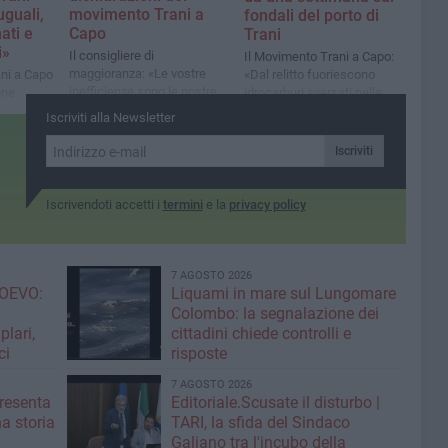
uguali,
movimento Trani a
fondali del porto di
ati e
Capo
Trani
i»
Il consigliere di
Il Movimento Trani a Capo:
maggioranza: «Le vostre
ani a Capo
«Dal relitto fuoriescono
inefficienze sono le nostre
one
idrocarburi sversati nelle
virtù»
eghi Lops
nostre acque»
Iscriviti alla Newsletter
Iscriviti
Iscrivendoti accetti i
termini
e la
privacy policy
7 AGOSTO 2026
OEVO:
Liquami in mare sul Lungomare
Colombo: la segnalazione dei
lari,
cittadini chiede controlli e
ci
risposte
7 AGOSTO 2026
resenta
Editoriale.Scusate il disturbo |
na storia
TARI, la sfida del Sindaco
Galiano tra l'incubo della