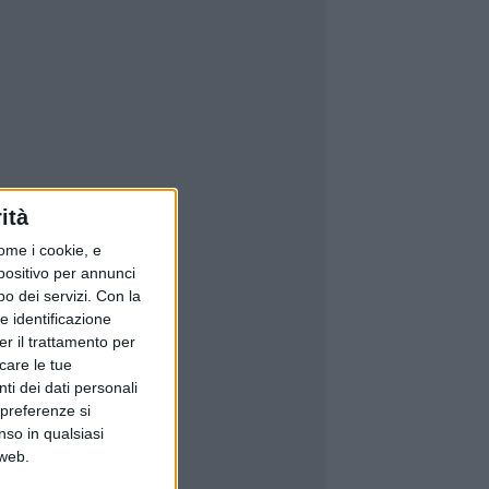
ità
ome i cookie, e
spositivo per annunci
o dei servizi.
Con la
e identificazione
er il trattamento per
icare le tue
ti dei dati personali
 preferenze si
nso in qualsiasi
 web.