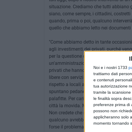
situazione. Crediamo che tutti abbiano 
siano, come sempre, i cittadini, costret
quando, prima o poi, qualcuno interver
quello che abbiamo letto nei documenti u
"Come abbiamo detto in tante occasioni
agli investimenti dei privati, purché ven
per la questione dehors. Nella nostra cit
I
un'amministrazione che è particolarmente 
Noi e i nostri 1733
p
privati che hanno in concessione beni p
trattiamo dati person
libere con servizi diventano veri e propri
e contenuti personali
rispetto a locali al chiuso, occupazioni
tua autorizzazione no
spuntano pedane dappertutto, tra poco 
tramite la scansione 
palafitte. Per carità, (quasi) tutto bello,
le finalità sopra des
preferenze prima di 
città la movida. Ma quando sono state b
possono non richieder
Non credete che se fosse stato previsto
applicheranno solo a
qualcuno avrebbe offerto di più o comu
momento tornando su 
forse il problema è proprio questo".