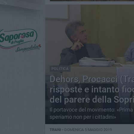
POLITICA
Dehors, Procacci (Tr
risposte e intanto fi
del parere della Sop
Il portavoce del movimento: «Prima o 
speriamo non per i cittadini»
TRANI -
DOMENICA 5 MAGGIO 2019