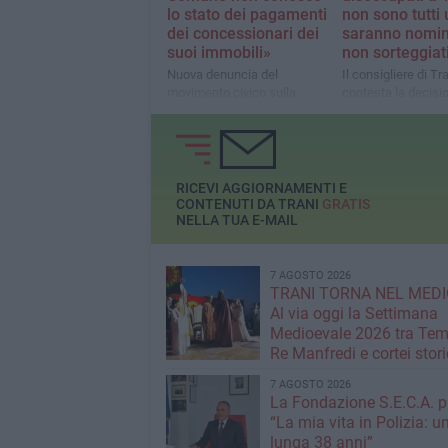
lo stato dei pagamenti
non sono tutti 
dei concessionari dei
saranno nomin
suoi immobili»
non sorteggiat
Nuova denuncia del
Il consigliere di Tr
movimento civico sulla
contesta la decisi
gestione delle proprietà
sostenuta dai coll
comunali
e Cirillo
RICEVI AGGIORNAMENTI E
CONTENUTI DA TRANI
GRATIS
NELLA TUA E-MAIL
7 AGOSTO 2026
TRANI TORNA NEL MEDI
Al via oggi la Settimana
Medioevale 2026 tra Temp
Re Manfredi e cortei stori
7 AGOSTO 2026
La Fondazione S.E.C.A. p
“La mia vita in Polizia: u
lunga 38 anni”