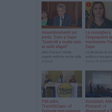
2
Assembramenti sul
La consigliera
porto, Trani a Capo:
Cinquepalmi las
"Controlli e multe solo
movimento Tra
ai soliti sfigati"
Capo
Aldo Procacci chiede
La decisione di «n
urgenti verifiche anche sulle
politica e non pers
spiagge
scevra da polemic
Fitti attivi,
Scrutatori, Ald
Trani#ACapo: «Il
Procacci: «I
Comune non conosce
disoccupati a 