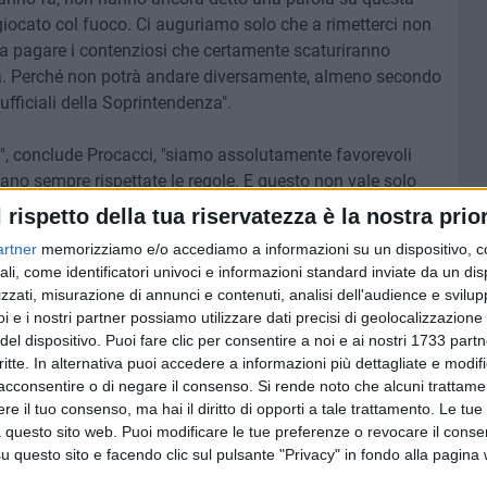
giocato col fuoco. Ci auguriamo solo che a rimetterci non
ti a pagare i contenziosi che certamente scaturiranno
rà. Perché non potrà andare diversamente, almeno secondo
fficiali della Soprintendenza".
", conclude Procacci, "siamo assolutamente favorevoli
gano sempre rispettate le regole. E questo non vale solo
tà, però, purtroppo, ci sono troppi furbi e abbiamo
l rispetto della tua riservatezza è la nostra prior
sensibile ai privati e poco attenta con i furbi. Ci sono
artner
memorizziamo e/o accediamo a informazioni su un dispositivo, c
ubblici che di anno in anno si ingrandiscono: spiagge
ali, come identificatori univoci e informazioni standard inviate da un di
 lidi, ci sono chioschi bar con coperti persino maggiori
zzati, misurazione di annunci e contenuti, analisi dell'audience e svilupp
 di suolo pubblico che aumentano di anno in anno,
i e i nostri partner possiamo utilizzare dati precisi di geolocalizzazione 
forse vedremo comparire in mare persino le prime
del dispositivo. Puoi fare clic per consentire a noi e ai nostri 1733 partn
 Trani ha bisogno (anche) di luoghi in grado di riportare in
critte. In alternativa puoi accedere a informazioni più dettagliate e modif
acconsentire o di negare il consenso.
Si rende noto che alcuni trattamen
andite le gare, erano quelle le condizioni messe a bando?
e il tuo consenso, ma hai il diritto di opporti a tale trattamento. Le tue
 un allargamento graduale degli spazi in concessione
 questo sito web. Puoi modificare le tue preferenze o revocare il conse
nque ci sarebbe stata una maggiore partecipazione? Ma
questo sito e facendo clic sul pulsante "Privacy" in fondo alla pagina