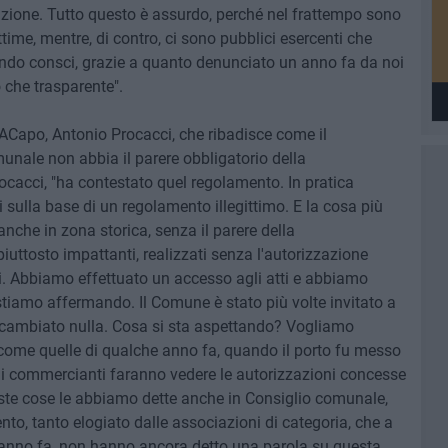
azione. Tutto questo è assurdo, perché nel frattempo sono
ittime, mentre, di contro, ci sono pubblici esercenti che
endo consci, grazie a quanto denunciato un anno fa da noi
o che trasparente".
#ACapo, Antonio Procacci, che ribadisce come il
nale non abbia il parere obbligatorio della
ocacci, "ha contestato quel regolamento. In pratica
 sulla base di un regolamento illegittimo. E la cosa più
anche in zona storica, senza il parere della
uttosto impattanti, realizzati senza l'autorizzazione
ali. Abbiamo effettuato un accesso agli atti e abbiamo
tiamo affermando. Il Comune è stato più volte invitato a
è cambiato nulla. Cosa si sta aspettando? Vogliamo
 come quelle di qualche anno fa, quando il porto fu messo
i commercianti faranno vedere le autorizzazioni concesse
ste cose le abbiamo dette anche in Consiglio comunale,
o, tanto elogiato dalle associazioni di categoria, che a
un anno fa, non hanno ancora detto una parola su questa