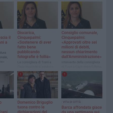
Discarica,
Consiglio comunale,
cia il
Cinquepalmi:
Cinquepalmi:
ni a
«Sostenere di aver
«Approvati oltre sei
fatto bene
milioni di debiti,
pubblicando
nessun chiarimento
atura
fotografie è follia»
dall'Amministrazione»
onale,
he»
La consigliera di Trani a
Intervento della consigliera
Capo risponde al sindaco
di Trani a Capo dopo l'ultima
seduta
1
1
o
Domenico Briguglio
VITA DI CITTÀ
tuona contro le
Barca affondata giace
Trani
dichiarazioni del
da una settimana sui