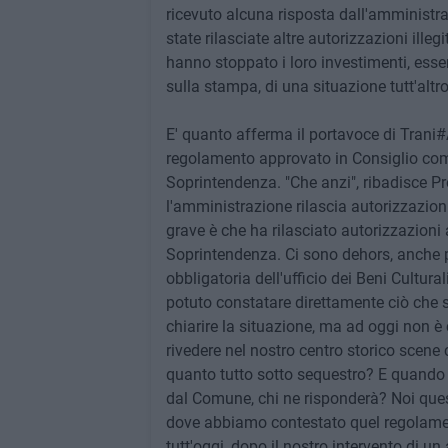
ricevuto alcuna risposta dall'amministr
state rilasciate altre autorizzazioni illeg
hanno stoppato i loro investimenti, ess
sulla stampa, di una situazione tutt'altr
E' quanto afferma il portavoce di Trani
regolamento approvato in Consiglio comu
Soprintendenza. "Che anzi", ribadisce Pr
l'amministrazione rilascia autorizzazioni
grave è che ha rilasciato autorizzazioni 
Soprintendenza. Ci sono dehors, anche pi
obbligatoria dell'ufficio dei Beni Cultur
potuto constatare direttamente ciò che s
chiarire la situazione, ma ad oggi non 
rivedere nel nostro centro storico scene
quanto tutto sotto sequestro? E quando 
dal Comune, chi ne risponderà? Noi que
dove abbiamo contestato quel regolament
tutt'oggi, dopo il nostro intervento di 