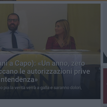
ani a Capo): «Un anno, zero
occano le autorizzazioni prive
rintendenza»
poi la verità verrà a galla e saranno dolori,