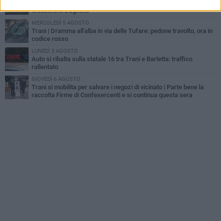
Investito a pochi mesi dalla pensione, la comunità piange
Gioacchino Dagnello
MERCOLEDÌ 5 AGOSTO
Trani | Dramma all'alba in via delle Tufare: pedone travolto, ora in
codice rosso
LUNEDÌ 3 AGOSTO
Auto si ribalta sulla statale 16 tra Trani e Barletta: traffico
rallentato
GIOVEDÌ 6 AGOSTO
Trani si mobilita per salvare i negozi di vicinato | Parte bene la
raccolta Firme di Confesercenti e si continua questa sera