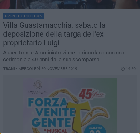
EVENTI E CULTURA
Villa Guastamacchia, sabato la
deposizione della targa dell'ex
proprietario Luigi
Auser Trani e Amministrazione lo ricordano con una
cerimonia a 40 anni dalla sua scomparsa
TRANI -
MERCOLEDÌ 20 NOVEMBRE 2019
14.20