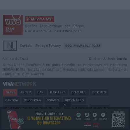
TRANIVIVA APP
Scarica l'applicazione per iPhone,
iPad e Android e ricevi notizie push
Contatti
Policy e Privacy
GOCITY NEWS PLATFORM
Notizie da
Trani
Direttore
Antonio Quinto
© 2001-2026 TraniViva è un portale gestito da InnovaNews srl. Partita iva
08059640725. Testata giornalistica telematica registrata presso il Tribunale di
Trani. Tutti i diritti riservati.
TRANI
ANDRIA
BARI
BARLETTA
BISCEGLIE
BITONTO
CANOSA
CERIGNOLA
CORATO
GIOVINAZZO
MARGHERITA DI SAVOIA
MINERVINO
MODUGNO
MOLFETTA
PUGLIA
RUVO
SAN FERDINANDO
SPINAZZOLA
TERLIZZI
TRINITAPOLI