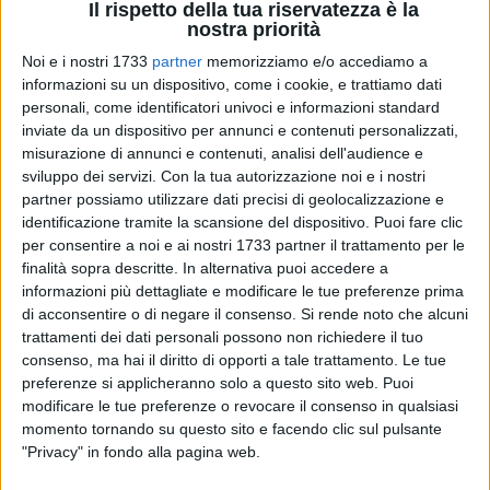
Il rispetto della tua riservatezza è la
nostra priorità
Noi e i nostri 1733
partner
memorizziamo e/o accediamo a
informazioni su un dispositivo, come i cookie, e trattiamo dati
12
personali, come identificatori univoci e informazioni standard
inviate da un dispositivo per annunci e contenuti personalizzati,
misurazione di annunci e contenuti, analisi dell'audience e
sviluppo dei servizi.
Con la tua autorizzazione noi e i nostri
Sabato 23 novembre, alle ore 11.00, presso il centro
partner possiamo utilizzare dati precisi di geolocalizzazione e
polivalente di Villa Guastamacchia (via Annibale di Francia
identificazione tramite la scansione del dispositivo. Puoi fare clic
41) è in programma la deposizione di una targa ricordo in
per consentire a noi e ai nostri 1733 partner il trattamento per le
memoria di Luigi Guastamacchia, a 40 dalla sua
finalità sopra descritte. In alternativa puoi accedere a
informazioni più dettagliate e modificare le tue preferenze prima
scomparsa. L'evento, inizialmente previsto per domenica, è
di acconsentire o di negare il consenso.
Si rende noto che alcuni
stato anticipato a sabato in vista delle avverse condizioni
trattamenti dei dati personali possono non richiedere il tuo
meteo.
consenso, ma hai il diritto di opporti a tale trattamento. Le tue
preferenze si applicheranno solo a questo sito web. Puoi
Luigi Guastamacchia, morì a Suzzara il 7 maggio 1979.
modificare le tue preferenze o revocare il consenso in qualsiasi
Proprietario della villa, sviluppò una grande passione per
momento tornando su questo sito e facendo clic sul pulsante
l'architettura del paesaggio, che l'ha portato a curare
"Privacy" in fondo alla pagina web.
personalmente il giardino oltre che l'intera struttura. Poco