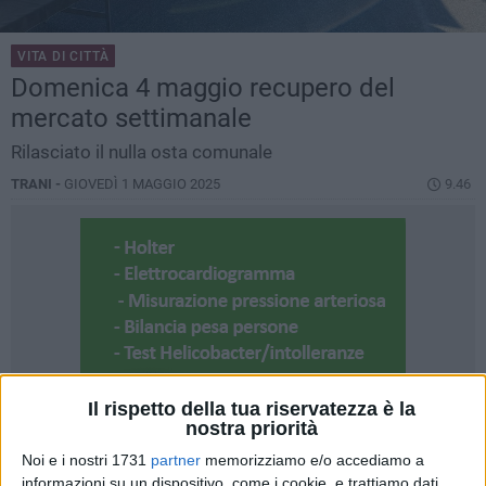
VITA DI CITTÀ
Domenica 4 maggio recupero del
mercato settimanale
Rilasciato il nulla osta comunale
TRANI -
GIOVEDÌ 1 MAGGIO 2025
9.46
Il rispetto della tua riservatezza è la
nostra priorità
Noi e i nostri 1731
partner
memorizziamo e/o accediamo a
informazioni su un dispositivo, come i cookie, e trattiamo dati