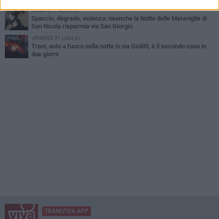
SABATO 1 AGOSTO
Spaccio, degrado, violenza: neanche la Notte delle Meraviglie di
San Nicola risparmia via San Giorgio
VENERDÌ 31 LUGLIO
Trani, auto a fuoco nella notte in via Giolitti, è il secondo caso in
due giorni
TRANIVIVA APP