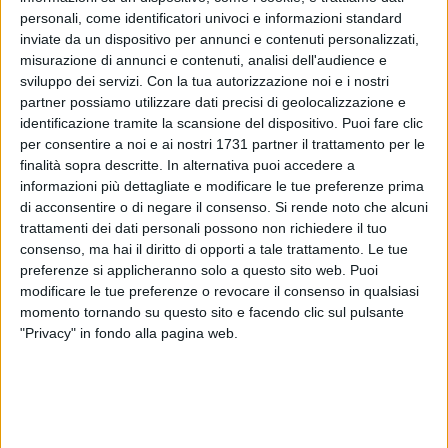
personali, come identificatori univoci e informazioni standard
inviate da un dispositivo per annunci e contenuti personalizzati,
69
misurazione di annunci e contenuti, analisi dell'audience e
sviluppo dei servizi.
Con la tua autorizzazione noi e i nostri
partner possiamo utilizzare dati precisi di geolocalizzazione e
Domenica 4 maggio si svolgerà il recupero del mercato
identificazione tramite la scansione del dispositivo. Puoi fare clic
per consentire a noi e ai nostri 1731 partner il trattamento per le
settimanale dello scorso 1 aprile 2025 che non si era svolto
finalità sopra descritte. In alternativa puoi accedere a
per avverse condizioni meteorologiche.
informazioni più dettagliate e modificare le tue preferenze prima
di acconsentire o di negare il consenso.
Si rende noto che alcuni
trattamenti dei dati personali possono non richiedere il tuo
consenso, ma hai il diritto di opporti a tale trattamento. Le tue
preferenze si applicheranno solo a questo sito web. Puoi
modificare le tue preferenze o revocare il consenso in qualsiasi
momento tornando su questo sito e facendo clic sul pulsante
"Privacy" in fondo alla pagina web.