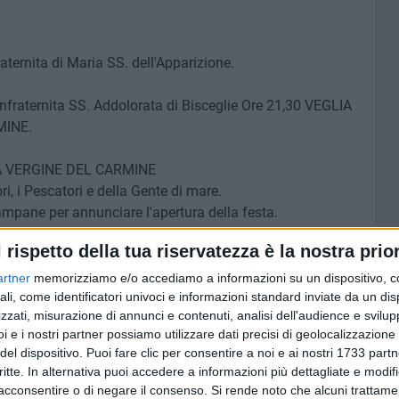
aternita di Maria SS. dell'Apparizione.
fraternita SS. Addolorata di Bisceglie Ore 21,30 VEGLIA
MINE.
A VERGINE DEL CARMINE
i, i Pescatori e della Gente di mare.
ampane per annunciare l'apertura della festa.
ano Lops, Coordinatore della Zona pastorale S. Nicola il
l rispetto della tua riservatezza è la nostra prior
esco Mastrulli, Cancelliere dell' Arcidiocesi.
artner
memorizziamo e/o accediamo a informazioni su un dispositivo, c
rico Moscetta, Padre Spirituale della Confraternita e
ali, come identificatori univoci e informazioni standard inviate da un di
zzati, misurazione di annunci e contenuti, analisi dell'audience e svilupp
i e i nostri partner possiamo utilizzare dati precisi di geolocalizzazione 
ica presieduta da S. E. Mons. Leonardo D 'Ascenzo,
del dispositivo. Puoi fare clic per consentire a noi e ai nostri 1733 partn
critte. In alternativa puoi accedere a informazioni più dettagliate e modif
: Chiesa del Carmine, Via Tiepolo, Piazza Plebiscito, Via
acconsentire o di negare il consenso.
Si rende noto che alcuni trattamen