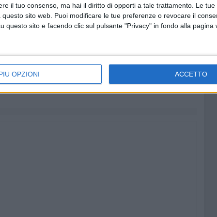
Vitt Emanuele, Via Marsala, Via M. Pagano, Piazza della
e il tuo consenso, ma hai il diritto di opporti a tale trattamento. Le tue
di, Jäa Ognissanti, Piazza Sedile S. Marco, Via Statuti
 questo sito web. Puoi modificare le tue preferenze o revocare il conse
armine. Al termine della Solenne Processione, presso il
questo sito e facendo clic sul pulsante "Privacy" in fondo alla pagina
a cura della ditta Colangelo Fireworks da Avigliano (PZ).
gio di tutti i defunti della Confraternita e del Terz'Ordine
PIÙ OPZIONI
ACCETTO