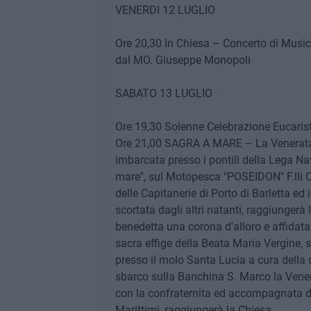
VENERDI 12 LUGLIO
Ore 20,30 In Chiesa – Concerto di Music
dal MO. Giuseppe Monopoli
SABATO 13 LUGLIO
Ore 19,30 Solenne Celebrazione Eucarist
Ore 21,00 SAGRA A MARE – La Venerata 
imbarcata presso i pontili della Lega N
mare", sul Motopesca "POSEIDON" F.lli Cas
delle Capitanerie di Porto di Barletta ed 
scortata dagli altri natanti, raggiungerà
benedetta una corona d'alloro e affidata 
sacra effige della Beata Maria Vergine, 
presso il molo Santa Lucia a cura della 
sbarco sulla Banchina S. Marco la Vene
con la confraternita ed accompagnata da
Marittimi, raggiungerà la Chiesa.