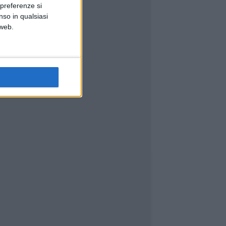
 preferenze si
nso in qualsiasi
 web.