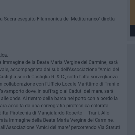
a Sacra eseguito Filarmonica del Mediterraneo" diretta
ica.
Immagine della Beata Maria Vergine del Carmine, sarà
avale, accompagnata dai sub dell'Associazione "Amici del
tiglia snc di Castiglia R. & C., sotto l'alta sorveglianza
in collaborazione con l'Ufficio Locale Marittimo di Trani e
 l'avamporto dove, in suffragio ai Caduti del mare, sarà
alle onde. Al rientro della barca nel porto con a bordo la
sarà accolta da una coreografia pirotecnica colorata
ditta Pirotecnia di Mangialardo Roberto – Trani. Allo
rata Immagine della Beata Maria Vergine del Carmine,
ll'Associazione "Amici del mare" percorrendo Via Statuti