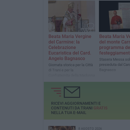
Beata Maria Vergine
Beata Maria V
del Carmine: la
del monte Carm
Celebrazione
programma de
Eucaristica del Card.
festeggiament
Angelo Bagnasco
Stasera Messa so
presieduta dal Car
Giornata storica per la Città
Bagnasco
di Trani e per la
Confraternita della Madonna
del Carmine
RICEVI AGGIORNAMENTI E
CONTENUTI DA TRANI
GRATIS
NELLA TUA E-MAIL
8 AGOSTO 2026