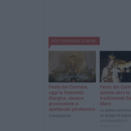
Altri contenuti a tema
Festa del Carmine,
Festa del Carm
oggi la Solennità
questa sera la
liturgica: stasera
tradizionale S
processione e
Mare
spettacolo pirotecnico
La statua sarà sco
un gruppo di subac
Il programma
poi trasportata in
processione