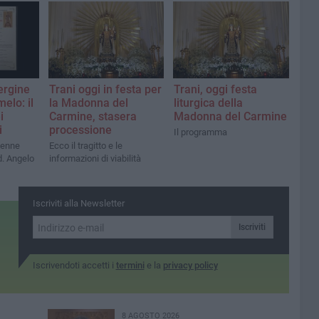
ergine
Trani oggi in festa per
Trani, oggi festa
elo: il
la Madonna del
liturgica della
i
Carmine, stasera
Madonna del Carmine
i
processione
Il programma
lenne
Ecco il tragitto e le
d. Angelo
informazioni di viabilità
Iscriviti alla Newsletter
Iscriviti
Iscrivendoti accetti i
termini
e la
privacy policy
8 AGOSTO 2026