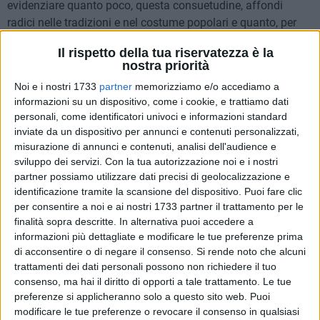
evidenziare quanto poco, questa consuetudine, affondi
radici nelle tradizioni e nel costume popolari e quanto, per
contro, sia legata ad un più pagano rito consumistico dei
Il rispetto della tua riservatezza è la
nostri tempi più recenti.
nostra priorità
Noi e i nostri 1733
partner
memorizziamo e/o accediamo a
La nostra memoria collega saldamente l'annuncio della
informazioni su un dispositivo, come i cookie, e trattiamo dati
festa al più significativo rintocco delle campane ed alla
personali, come identificatori univoci e informazioni standard
banda musicale in giro per la città, manifestazioni di ben
inviate da un dispositivo per annunci e contenuti personalizzati,
altro spessore e coerenza con l'evento mistico, decisamente
misurazione di annunci e contenuti, analisi dell'audience e
più coinvolgenti oltre che sicuramente meno costose. Vero è
sviluppo dei servizi.
Con la tua autorizzazione noi e i nostri
infatti che lo spettacolo pirotecnico, fuori dal contesto
partner possiamo utilizzare dati precisi di geolocalizzazione e
identificazione tramite la scansione del dispositivo. Puoi fare clic
naturale dell'oscurità notturna, viene irrimediabilmente
per consentire a noi e ai nostri 1733 partner il trattamento per le
modificato, riducendosi ad un puro esercizio di
finalità sopra descritte. In alternativa puoi accedere a
inquinamento acustico.
informazioni più dettagliate e modificare le tue preferenze prima
Non è il coso di sottolineare quanto il disagio percepito sia
di acconsentire o di negare il consenso.
Si rende noto che alcuni
condizionato dalla vicinanza alla città dell'area di lancio dei
trattamenti dei dati personali possono non richiedere il tuo
mortaretti, né che le ricorrenze religiose di Trani, caso
consenso, ma hai il diritto di opporti a tale trattamento. Le tue
veramente unico, si inseguono oramai con cadenza
preferenze si applicheranno solo a questo sito web. Puoi
modificare le tue preferenze o revocare il consenso in qualsiasi
settimanale, senza soluzione di continuità, dalla primavera