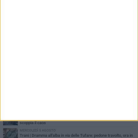
PIÙ LETTI QUESTA SETTIMANA
MERCOLEDÌ 5 AGOSTO
Trani piange G.D., il 64enne investito all'alba in via delle Tufare
non ce l'ha fatta
MERCOLEDÌ 5 AGOSTO
Lite sulla barca nel Porto di Trani, moglie sorprende marito e
scoppia il caos
MERCOLEDÌ 5 AGOSTO
Trani | Dramma all'alba in via delle Tufare: pedone travolto, ora in