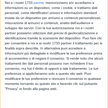
Noi e i nostri 1733
partner
memorizziamo e/o accediamo a
oltre ad essere in regola con il fisco devono pagare anche il
informazioni su un dispositivo, come i cookie, e trattiamo dati
box al Comune. Invero lo stesso discorso vale per tutti coloro
personali, come identificatori univoci e informazioni standard
che agli ingressi di Trani vendono la loro merce, presa chissà
inviate da un dispositivo per annunci e contenuti personalizzati,
dove e come, sopra a fatiscenti 3 ruote o nei cofani delle
misurazione di annunci e contenuti, analisi dell'audience e
auto. Lo Stato, che sanziona chi non emette lo scontrino,
sviluppo dei servizi.
Con la tua autorizzazione noi e i nostri
cosa fa nei confronti di chi non ha licenza commerciale e
partner possiamo utilizzare dati precisi di geolocalizzazione e
registratore di cassa? Ve lo dico io: niente. Questi abusivi
identificazione tramite la scansione del dispositivo. Puoi fare clic
per consentire a noi e ai nostri 1733 partner il trattamento per le
effettuano una illecita concorrenza nei confronti degli onesti,
finalità sopra descritte. In alternativa puoi accedere a
i quali si difendono non facendo il loro dovere di
informazioni più dettagliate e modificare le tue preferenze prima
contribuenti. E' un circolo vizioso. Ragion per cui sono a
di acconsentire o di negare il consenso.
Si rende noto che alcuni
chiedere, in difesa degli onesti che pagano le tasse dovute,
trattamenti dei dati personali possono non richiedere il tuo
che ci siano meno vigili urbani a fare gli autisti o gli
consenso, ma hai il diritto di opporti a tale trattamento. Le tue
impiegati e più pattuglie per sanzionare l'abusivismo.
preferenze si applicheranno solo a questo sito web. Puoi
Oppure dal Comune si aspettano che i commercianti
modificare le tue preferenze o revocare il consenso in qualsiasi
momento tornando su questo sito e facendo clic sul pulsante
debbano personalmente fare le ronde e incaricarsi
"Privacy" in fondo alla pagina web.
direttamente di difendere la legalità? Comune di Trani, se ci
sei batti un colpo! Mvitv! Prossimamente ritornerò
sull'argomento.