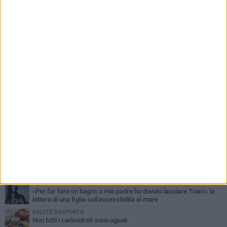
PIÙ LETTI QUESTA SETTIMANA
INBOX
«Per far fare un bagno a mio padre ho dovuto lasciare Trani»: la
lettera di una figlia sull'accessibilità al mare
SALUTE D'ASPORTO
Non tutti i carboidrati sono uguali