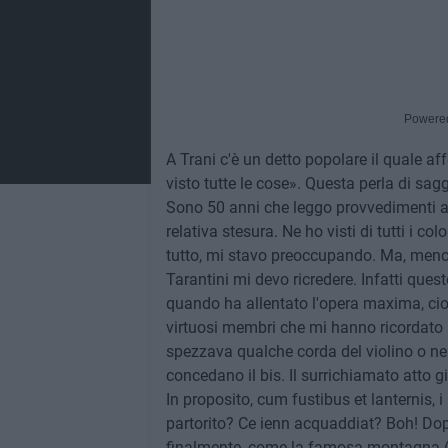
Powere
A Trani c'è un detto popolare il quale a
visto tutte le cose». Questa perla di s
Sono 50 anni che leggo provvedimenti amm
relativa stesura. Ne ho visti di tutti i col
tutto, mi stavo preoccupando. Ma, meno
Tarantini mi devo ricredere. Infatti ques
quando ha allentato l'opera maxima, cio
virtuosi membri che mi hanno ricordato 
spezzava qualche corda del violino o n
concedano il bis. Il surrichiamato atto 
In proposito, cum fustibus et lanternis,
partorito? Ce ienn acquaddiat? Boh! Dopo
finalmente, come la famosa montagna («