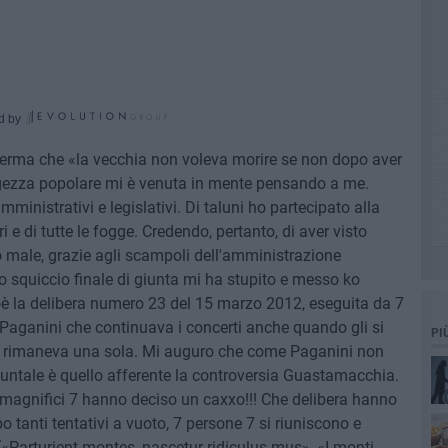
d by
fferma che «la vecchia non voleva morire se non dopo aver
aggezza popolare mi è venuta in mente pensando a me.
inistrativi e legislativi. Di taluni ho partecipato alla
ori e di tutte le fogge. Credendo, pertanto, di aver visto
 male, grazie agli scampoli dell'amministrazione
to squiccio finale di giunta mi ha stupito e messo ko
è la delibera numero 23 del 15 marzo 2012, eseguita da 7
Paganini che continuava i concerti anche quando gli si
PI
e rimaneva una sola. Mi auguro che come Paganini non
giuntale è quello afferente la controversia Guastamacchia.
 i magnifici 7 hanno deciso un caxxo!!! Che delibera hanno
 tanti tentativi a vuoto, 7 persone 7 si riuniscono e
Parturient montes, nascetur ridiculus mus», «I monti