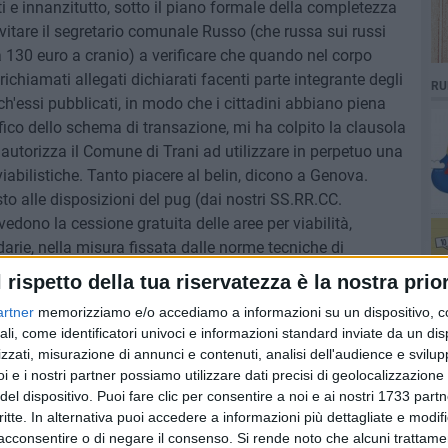
i e innanzitutto, sotto il piano formale della completezza
nvitare il segretario comunale Russo (che russa sui russi
 a 130 euro a cranio) a verificare che quando nel corpo
ichiamati allegati dichiarati facenti parte integrante degli
RU
h'essi pubblicati, in modo che i cittadini abbiano piena
fico dello schema di transazione, mi ha colpito la clausola
utorizza il Comune di Trani ad utilizzare in perpetuo una
iabilistiche. Tanto piacere al belin, dicono a Genova.
to alle disposizioni del pug (dai nostri SS.RR.CC.
dono la cessione gratuita delle aree per viabilità,
rie, nella misura fissata dalle norme tecniche di
ti ogni 100 metri cubi in progetto, oltre al 10% della
l rispetto della tua riservatezza è la nostra prior
oro economico in favore del Comune di Trani (genericamente
artner
memorizziamo e/o accediamo a informazioni su un dispositivo, c
veniente, per l'Ente, fra valore commerciale e valore di
ali, come identificatori univoci e informazioni standard inviate da un di
rcentuale di cui sopra appare irragionevolmente bassa, non
zzati, misurazione di annunci e contenuti, analisi dell'audience e svilupp
giudizio, la sentenza di appello è favorevole al Comune di
i e i nostri partner possiamo utilizzare dati precisi di geolocalizzazione 
l'esito del giudizio di Cassazione, questa non può essere
del dispositivo. Puoi fare clic per consentire a noi e ai nostri 1733 partn
 valore del suolo. Se poi, infine, la valutazione del ristoro
critte. In alternativa puoi accedere a informazioni più dettagliate e modif
ticoli apparsi sul web (300.000 euro), la valutazione del
acconsentire o di negare il consenso.
Si rende noto che alcuni trattamen