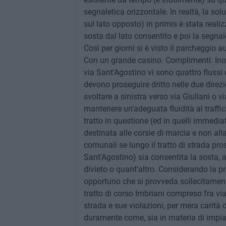
segnaletica orizzontale. In realtà, la solu
sul lato opposto) in primis è stata reali
sosta dal lato consentito e poi la segnale
Così per giorni si è visto il parcheggio a
Con un grande casino. Complimenti. Inolt
via Sant'Agostino vi sono quattro flussi d
devono proseguire dritto nelle due direzi
svoltare a sinistra verso via Giuliani o 
mantenere un'adeguata fluidità al traffic
tratto in questione (ed in quelli immedi
destinata alle corsie di marcia e non alla
comunali se lungo il tratto di strada pro
Sant'Agostino) sia consentita la sosta, a
divieto o quant'altro. Considerando la 
opportuno che si provveda sollecitamente 
tratto di corso Imbriani compreso fra via
strada e sue violazioni, per mera carità d
duramente come, sia in materia di impiant