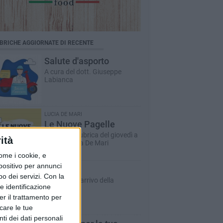
BRICHE AGGIORNATE DI RECENTE
Salute d'asporto
A cura del dott. Giuseppe
Labianca
LUCIA DE MARI
Le Nuove Pagelle
La storica rubrica del giovedì a
ità
cura di Lucia De Mari
ome i cookie, e
spositivo per annunci
Inbox
o dei servizi.
Con la
La posta in arrivo della
e identificazione
redazione
er il trattamento per
icare le tue
ti dei dati personali