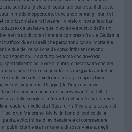
zione adottata (divieto di sosta lato bar e stalli di sosta
zzata in modo inopportuno, tracciando prima gli stalli di
tica orizzontale a rafforzare il divieto di sosta lato bar.
utorizzato da un lato e quello solito e abusivo dall'altro.
re nel tratto di corso Imbriani compreso fra via Giuliani a
i traffico: due di quelli che percorrono corso Imbriani e
oni, e due dei veicoli che da corso Imbriani devono
via San'Agostino. E' del tutto evidente che dovendo
o, specialmente nelle ore di punta, è necessario che nel
atamente precedenti e seguenti) la carreggiata andrebbe
 sosta dei veicoli. Chiedo, inoltre, agli scapocchioni
spiciente i capannoni Ruggia (dall'ingresso a via
tteso che non ho riscontrato la presenza di cartelli di
presenza della scuola e la fermata dei bus è quantomeno
a regolare meglio sia i flussi di traffico sia la sosta nel
 Tisci e via Maiorano. Mvitv! In tema di codice della
i patria, evito, infine, di evidenziare e di commentare
i pubblicitari e sia in materia di sosta vietata, negli