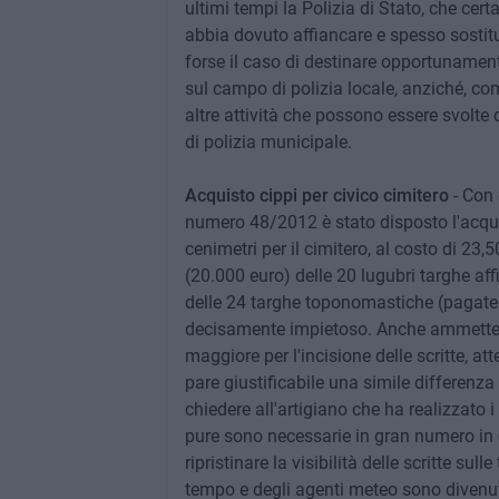
ultimi tempi la Polizia di Stato, che cer
abbia dovuto affiancare e spesso sostitui
forse il caso di destinare opportunamente
sul campo di polizia locale, anziché, com
altre attività che possono essere svolte 
di polizia municipale.
Acquisto cippi per civico cimitero
- Con 
numero 48/2012 è stato disposto l'acquis
cenimetri per il cimitero, al costo di 23
(20.000 euro) delle 20 lugubri targhe affi
delle 24 targhe toponomastiche (pagate
decisamente impietoso. Anche ammetten
maggiore per l'incisione delle scritte, 
pare giustificabile una simile differenz
chiedere all'artigiano che ha realizzato 
pure sono necessarie in gran numero in c
ripristinare la visibilità delle scritte su
tempo e degli agenti meteo sono divenute 