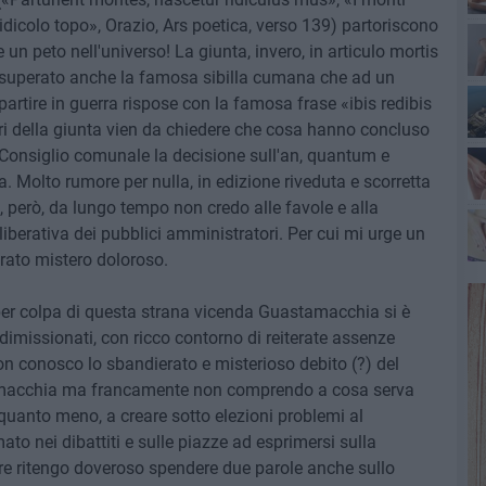
idicolo topo», Orazio, Ars poetica, verso 139) partoriscono
n peto nell'universo! La giunta, invero, in articulo mortis
 superato anche la famosa sibilla cumana che ad un
artire in guerra rispose con la famosa frase «ibis redibis
bri della giunta vien da chiedere che cosa hanno concluso
 Consiglio comunale la decisione sull'an, quantum e
. Molto rumore per nulla, in edizione riveduta e scorretta
, però, da lungo tempo non credo alle favole e alla
eliberativa dei pubblici amministratori. Per cui mi urge un
erato mistero doloroso.
 per colpa di questa strana vicenda Guastamacchia si è
imissionati, con ricco contorno di reiterate assenze
 Non conosco lo sbandierato e misterioso debito (?) del
tamacchia ma francamente non comprendo a cosa serva
quanto meno, a creare sotto elezioni problemi al
to nei dibattiti e sulle piazze ad esprimersi sulla
ere ritengo doveroso spendere due parole anche sullo