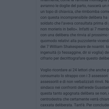
avranno le doglie del parto, nascerà un r
un topo di chiavica, che rimbomba come u
con questa incomprensibile delibera ha
soldato che l'aveva consultata prima di p
non morieris in bello». Infatti ai 7 mem
con una delibera che rinvia al prossimo
quomodo relativi alla puzzolente vicenda
dei 7 William Shakespeare de noantri. Io
ingenuità (o fessaggine, dir si voglia) d
cifrario per decrittografare questo delib
Voglio ricordare ai 24 lettori che anche
consumato lo strappo con i 3 assessori d
assessorili e di non verbalizzati rinvii.
sindaco nei confronti dell'erede Guas
questa tanto agognata delibera se non, 
centrodestra che certamente verrà chiama
caxxata deliberata. Tant'è. Per conclud