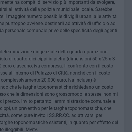
tamente ha compiti di servizio più importanti da svolgere,
rsi all'attività della polizia municipale locale. Sarebbe
 il maggior numero possibile di vigili urbani alle attività
e purtroppo avviene, destinarli ad attività di ufficio o ad
da personale comunale privo delle specificità degli agenti
determinazione dirigenziale della quarta ripartizione
to di quattordici cippi in pietra (dimensioni 50 x 25 x 3
,50 euro ciascuno, iva compresa. Il confronto con il costo
sse all'interno di Palazzo di Città, nonché con il costo
 complessivamente 20.000 euro, Iva inclusa) è
do che le targhe toponomastiche richiedano un costo
atteso che le dimensioni sono grossomodo le stesse, non mi
a di prezzo. Invito pertanto l'amministrazione comunale a
i cippi, un preventivo per le targhe toponomastiche, che
ittà, come pure invito i SS.RR.CC. ad attivarsi per
lle targhe toponomastiche esistenti, in quanto per effetto del
illeggibili. Mvitv.