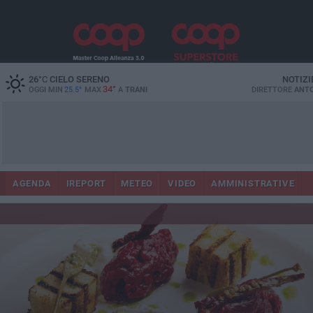
26
°C
CIELO SERENO
NOTIZI
34°
OGGI MIN
25.5°
MAX
A
TRANI
DIRETTORE
ANTO
AGENDA
IREPORT
METEO
VIDEO
AMMINISTRATIVE