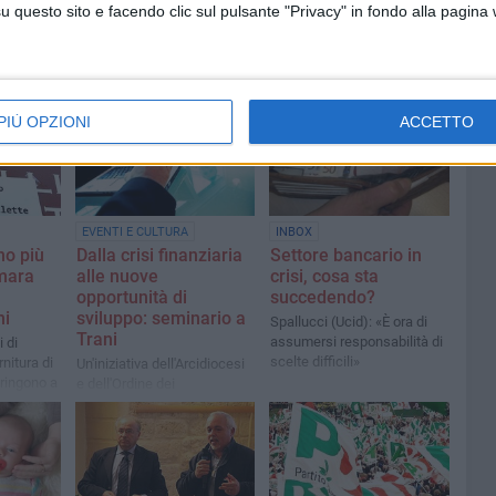
questo sito e facendo clic sul pulsante "Privacy" in fondo alla pagina
PIÙ OPZIONI
ACCETTO
EVENTI E CULTURA
INBOX
no più
Dalla crisi finanziaria
Settore bancario in
amara
alle nuove
crisi, cosa sta
opportunità di
succedendo?
ni
sviluppo: seminario a
Spallucci (Ucid): «È ora di
Trani
assumersi responsabilità di
 di
scelte difficili»
rnitura di
Un'iniziativa dell'Arcidiocesi
ringono a
e dell'Ordine dei
cinesca
commercialisti
nno di