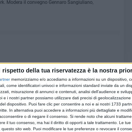
rk. Modera il convegno Gennaro Sangiuliano,
l rispetto della tua riservatezza è la nostra prior
artner
memorizziamo e/o accediamo a informazioni su un dispositivo, c
ali, come identificatori univoci e informazioni standard inviate da un di
zzati, misurazione di annunci e contenuti, analisi dell'audience e svilupp
i e i nostri partner possiamo utilizzare dati precisi di geolocalizzazione 
del dispositivo. Puoi fare clic per consentire a noi e ai nostri 1733 partn
critte. In alternativa puoi accedere a informazioni più dettagliate e modif
acconsentire o di negare il consenso.
Si rende noto che alcuni trattamen
e il tuo consenso, ma hai il diritto di opporti a tale trattamento. Le tue
 questo sito web. Puoi modificare le tue preferenze o revocare il conse