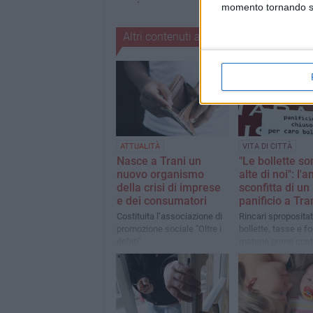
musica
momento tornando su 
Altri contenuti a tema
1
ATTUALITÀ
VITA DI CITTÀ
Nasce a Trani un
"Le bollette so
nuovo organismo
alte di noi": l'
della crisi di imprese
sconfitta di un
e dei consumatori
panificio a Tra
Costituita l’associazione di
Rincari spropositati
promozione sociale "Oltre i
bollette, tasse e fo
debiti"
materie prime cost
abbassare la sara
dopo meno di un a
attività