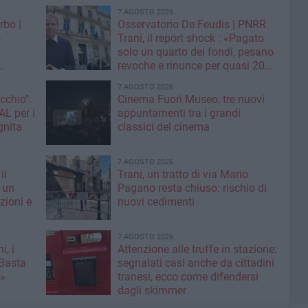
7 AGOSTO 2026
rbo |
Osservatorio De Feudis | PNRR
o
Trani, il report shock : «Pagato
solo un quarto dei fondi, pesano
revoche e rinunce per quasi 20
assa sui
milioni»
7 AGOSTO 2026
cchio":
Cinema Fuori Museo, tre nuovi
appuntamenti tra i grandi
ognita
classici del cinema
7 AGOSTO 2026
il
Trani, un tratto di via Mario
 un
Pagano resta chiuso: rischio di
zioni e
nuovi cedimenti
7 AGOSTO 2026
i, i
Attenzione alle truffe in stazione:
«Basta
segnalati casi anche da cittadini
e»
tranesi, ecco come difendersi
dagli skimmer