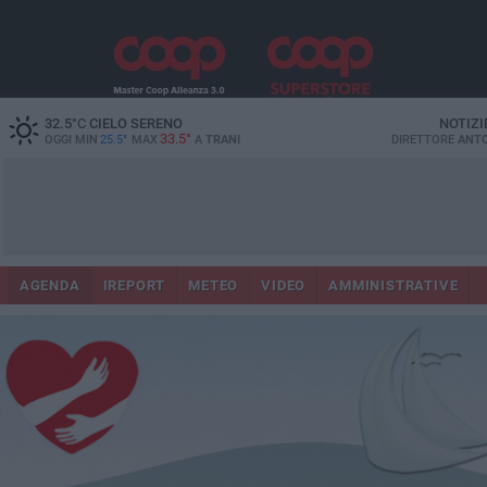
32.5
°C
CIELO SERENO
NOTIZI
33.5°
OGGI MIN
25.5°
MAX
A
TRANI
DIRETTORE
ANTO
AGENDA
IREPORT
METEO
VIDEO
AMMINISTRATIVE