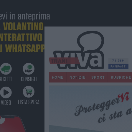
71.589
FANPAGE
HOME
NOTIZIE
SPORT
RUBRICHE