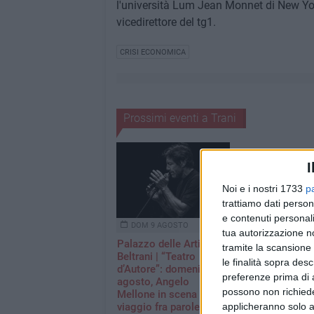
l'università Lum Jean Monnet di New Yo
vicedirettore del tg1.
CRISI ECONOMICA
Prossimi eventi a Trani
I
Noi e i nostri 1733
p
trattiamo dati person
e contenuti personali
DOM 9 AGOSTO
tua autorizzazione no
Palazzo delle Arti
tramite la scansione 
Beltrani | “Teatro
le finalità sopra des
d’Autore”: domenica 9
preferenze prima di 
agosto, Angelo
possono non richieder
Mellone in scena un
applicheranno solo a
viaggio fra parole e