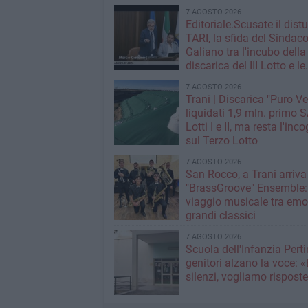
7 AGOSTO 2026
Editoriale.Scusate il distu
TARI, la sfida del Sindac
Galiano tra l'incubo della
discarica del III Lotto e le
strategie per tagliare la t
7 AGOSTO 2026
rifiuti
Trani | Discarica "Puro Ve
liquidati 1,9 mln. primo SAL per i
Lotti I e II, ma resta l'inc
sul Terzo Lotto
7 AGOSTO 2026
San Rocco, a Trani arriva 
"BrassGroove" Ensemble:
viaggio musicale tra emo
grandi classici
7 AGOSTO 2026
Scuola dell'Infanzia Pertin
genitori alzano la voce: 
silenzi, vogliamo rispost