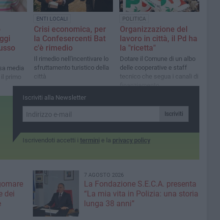
ENTI LOCALI
POLITICA
o
Crisi economica, per
Organizzazione del
ggi
la Confesercenti Bat
lavoro in città, il Pd ha
lusso
c'è rimedio
la "ricetta"
Il rimedio nell'incentivare lo
Dotare il Comune di un albo
sfruttamento turistico della
delle cooperative e staff
esa media
città
tecnico che segua i canali di
il primo
finanziamento
Iscriviti alla Newsletter
Iscriviti
Iscrivendoti accetti i
termini
e la
privacy policy
7 AGOSTO 2026
gomare
La Fondazione S.E.C.A. presenta
 dei
“La mia vita in Polizia: una storia
e
lunga 38 anni”