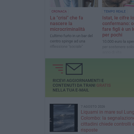
CRONACA
TEMPO REALE
La "crisi" che fa
Istat, le cifre l
nascere la
confermano: o
microcriminalità
fare figli è un 
per pochi
L'ultimo furto in un bar del
centro spinge ad una
10.000 euro la sp
riflessione "sociale"
per sostenere solo 
anno di vita
RICEVI AGGIORNAMENTI E
CONTENUTI DA TRANI
GRATIS
NELLA TUA E-MAIL
7 AGOSTO 2026
Liquami in mare sul Lun
Colombo: la segnalazione
cittadini chiede controlli 
risposte