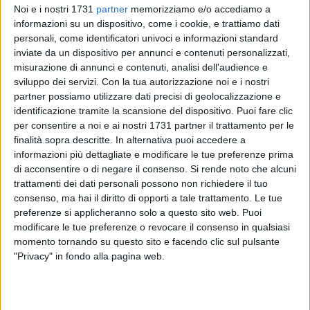
Noi e i nostri 1731
partner
memorizziamo e/o accediamo a
da don Giovanni Masciullo
informazioni su un dispositivo, come i cookie, e trattiamo dati
Ore 18.00 - Giro per le vie della città del Gran concerto
personali, come identificatori univoci e informazioni standard
bandistico Mascagni
inviate da un dispositivo per annunci e contenuti personalizzati,
Ore 18.30 - Chiesa di Santa Maria de Dionisio –
misurazione di annunci e contenuti, analisi dell'audience e
Celebrazione eucaristica con i vespri, officiata dal vicario
sviluppo dei servizi.
Con la tua autorizzazione noi e i nostri
episcopale Monsignor don Mimmo De Toma, e animata
partner possiamo utilizzare dati precisi di geolocalizzazione e
identificazione tramite la scansione del dispositivo. Puoi fare clic
dalla Confraternita di Santa Maria de Dionisio
per consentire a noi e ai nostri 1731 partner il trattamento per le
Ore 20.00 - Processione per il ritorno di San Nicola al
finalità sopra descritte. In alternativa puoi accedere a
santuario di Santa Maria di Colonna. Partecipa Monsignor
informazioni più dettagliate e modificare le tue preferenze prima
Lorenzo Leuzzi, vescovo ausiliare della Diocesi di Roma.
di acconsentire o di negare il consenso.
Si rende noto che alcuni
Itinerario: via Santa Maria, via Mario Pagano, via Cavour,
trattamenti dei dati personali possono non richiedere il tuo
piazza Plebiscito, via Statuti Marittimi, via Banchina al Porto,
consenso, ma hai il diritto di opporti a tale trattamento. Le tue
molo Santa Lucia. Imbarco del Santo Patrono sul
preferenze si applicheranno solo a questo sito web. Puoi
modificare le tue preferenze o revocare il consenso in qualsiasi
motopesca "Cuore matto". Spettacolo pirotecnico della ditta
momento tornando su questo sito e facendo clic sul pulsante
"Ponte"
"Privacy" in fondo alla pagina web.
Ore 21.30 - Arrivo del Santo Patrono presso il lido Capo
Colonna, accolto dai fedeli e rientro nel Santuario di Santa
Maria di Colonna.