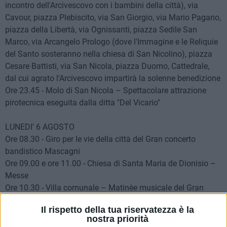
incontro dell'Arcivescovo con i bambini della città), via
Cavour, piazza Plebiscito, via San Giorgio, via Mario Pagano,
piazza della Libertà, via Ognissanti, piazza Sedile San
Marco, via Arcangelo Prologo (dove l'Immagine e le Reliquie
del Santo sosteranno nella chiesa di San Nicolino), piazza
Cesare Battisti, via San Nicola, piazza Duomo, Cattedrale,
dal cui agrato l'Arcivescovo impartirà la solenne benedizione
Ore 23.45 - Molo di San Nicola – Spettacolare attrazione
pirotecnica eseguita dalla ditta "Del Vicario"
LUNEDI' 6 AGOSTO
Ore 08.30 - Giro per le vie della città del Gran concerto
bandistico Mascagni
Ore 09.00 e ore 11.00 - Chiesa di Santa Maria de Dionisio –
Messe
Ore 10.30 - Villa comunale – Matinèe musicale del Gran
concerto bandistico Mascagni diretto dal maestro Michele Di
Il rispetto della tua riservatezza è la
Puppo
nostra priorità
Ore 11.00 - Chiesa di San Nicolino - Santa Messa celebrata