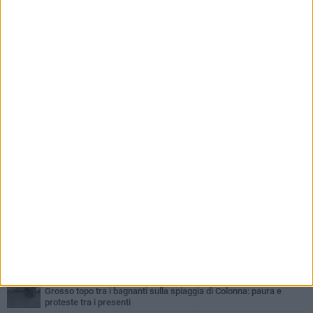
PIÙ LETTI QUESTA SETTIMANA
LUNEDÌ 3 AGOSTO
Schiuma e miasmi in Zona Conche: il mare negato e l'appello
inascoltato dei cittadini
SABATO 1 AGOSTO
Baia del Gruccione, la segnalazione: «Falesia a rischio crollo,
serve più vigilanza»
MERCOLEDÌ 5 AGOSTO
Carcere di Trani, un dipendente: «Manca un collegamento diretto
con il trasporto pubblico»
LUNEDÌ 27 LUGLIO
IREPORT | «Ferri arrugginiti e palizzate per una scala abusiva»: la
denuncia del pericolo nella Baia del Gruccione
MERCOLEDÌ 15 LUGLIO
Grosso topo tra i bagnanti sulla spiaggia di Colonna: paura e
proteste tra i presenti