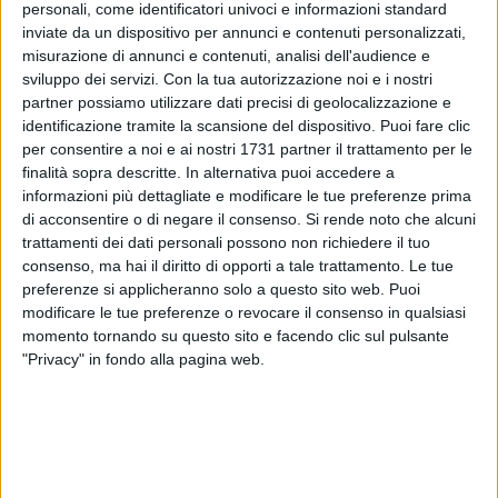
personali, come identificatori univoci e informazioni standard
inviate da un dispositivo per annunci e contenuti personalizzati,
75
misurazione di annunci e contenuti, analisi dell'audience e
sviluppo dei servizi.
Con la tua autorizzazione noi e i nostri
partner possiamo utilizzare dati precisi di geolocalizzazione e
identificazione tramite la scansione del dispositivo. Puoi fare clic
per consentire a noi e ai nostri 1731 partner il trattamento per le
finalità sopra descritte. In alternativa puoi accedere a
Continuano ad arrivare in redazione le segnalazioni da parte
informazioni più dettagliate e modificare le tue preferenze prima
dei cittadini tranesi inerenti il mancato raccoglimento di
di acconsentire o di negare il consenso.
Si rende noto che alcuni
trattamenti dei dati personali possono non richiedere il tuo
deiezioni canine da parte di proprietari indisciplinati. L'ultima
consenso, ma hai il diritto di opporti a tale trattamento. Le tue
ci giunge da via Torino, traversa di via Giotto: inutile
preferenze si applicheranno solo a questo sito web. Puoi
commentare le foto che vi mostriamo a corredo dell'articolo,
modificare le tue preferenze o revocare il consenso in qualsiasi
a testimonianza di una cattiva abitudine che rimane
momento tornando su questo sito e facendo clic sul pulsante
puntualmente impunita. I residenti si dicono stanchi di dover
"Privacy" in fondo alla pagina web.
assistere quotidianamente a questo scempio. L'invito quindi
all'Amministrazione affinchè si adoperi per maggiori controlli
e addebiti con sanzioni i trasgressori, oltreché realizzare
un'azione costante di sensibilizzazione per civilizzare chi si
macchia di queste opere di inciviltà e provvedendo alla