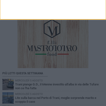
del comparto calzaturiero e della moda
PIÙ LETTI QUESTA SETTIMANA
MERCOLEDÌ 5 AGOSTO
Trani piange G.D., il 64enne investito all'alba in via delle Tufare
non ce l'ha fatta
MERCOLEDÌ 5 AGOSTO
Lite sulla barca nel Porto di Trani, moglie sorprende marito e
scoppia il caos