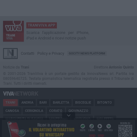
TRANIVIVA APP
Scarica l'applicazione per iPhone,
iPad e Android e ricevi notizie push
Contatti
Policy e Privacy
GOCITY NEWS PLATFORM
Notizie da
Trani
Direttore
Antonio Quinto
© 2001-2026 TraniViva è un portale gestito da InnovaNews srl. Partita iva
08059640725. Testata giornalistica telematica registrata presso il Tribunale di
Trani. Tutti i diritti riservati.
TRANI
ANDRIA
BARI
BARLETTA
BISCEGLIE
BITONTO
CANOSA
CERIGNOLA
CORATO
GIOVINAZZO
MARGHERITA DI SAVOIA
MINERVINO
MODUGNO
MOLFETTA
PUGLIA
RUVO
SAN FERDINANDO
SPINAZZOLA
TERLIZZI
TRINITAPOLI