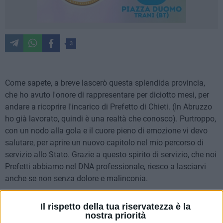
3
Come sapete, a breve lascerò questa splendida provincia,
che ho avuto l'onore di rappresentare per diciotto mesi, per
andare a ricoprire l'incarico di Prefetto di Chieti. (In Abruzzo
ho già lavorato, quindi è una realtà che conosco). Purtroppo,
con un nodo alla gola e il cuore pieno di emozione vi devo
salutare, per aprire un nuovo capitolo nel mio percorso di
servizio allo Stato. Grazie a questo spirito di servizio, che noi
Prefetti abbiamo nel DNA professionale, riesco a lasciarvi
anche se non senza dolore e malinconia.
Mi mancheranno tanto le Chiese che quotidianamente mi
Il rispetto della tua riservatezza è la
hanno abbracciato in questi diciotto mesi e i loro parroci.
nostra priorità