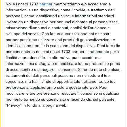
Eccellenze Reverendissime, la vostra rassicurante vicinanza,
Noi e i nostri 1733
partner
memorizziamo e/o accediamo a
la parola di conforto, la tenace opera di sostegno ai più
informazioni su un dispositivo, come i cookie, e trattiamo dati
fragili e di promozione dei valori spirituali sono stati per me
personali, come identificatori univoci e informazioni standard
inviate da un dispositivo per annunci e contenuti personalizzati,
un riferimento vitale e un richiamo costante alla dimensione
misurazione di annunci e contenuti, analisi dell'audience e
umana del mio servizio. L'ho sempre detto che gli oratori
sviluppo dei servizi.
Con la tua autorizzazione noi e i nostri
sono alleati fondamentali per la costruzione di una società
partner possiamo utilizzare dati precisi di geolocalizzazione e
più giusta e inclusiva. Ho avuto il privilegio di guidare la
identificazione tramite la scansione del dispositivo. Puoi fare clic
sesta provincia pugliese, un territorio vivace e complesso,
per consentire a noi e ai nostri 1733 partner il trattamento per le
che richiede grande attenzione e dedizione, anche per la
finalità sopra descritte. In alternativa puoi accedere a
sfida di consolidare un'identità provinciale relativamente
informazioni più dettagliate e modificare le tue preferenze prima
di acconsentire o di negare il consenso.
Si rende noto che alcuni
giovane.
trattamenti dei dati personali possono non richiedere il tuo
consenso, ma hai il diritto di opporti a tale trattamento. Le tue
Sono stati diciotto mesi intensi, in cui abbiamo lavorato
preferenze si applicheranno solo a questo sito web. Puoi
senza sosta, conseguendo risultati importanti, voglio qui
modificare le tue preferenze o revocare il consenso in qualsiasi
ricordarne almeno i principali: - la forte spinta all'attività di
momento tornando su questo sito e facendo clic sul pulsante
prevenzione antimafia (che ci ha consentito di emettere
"Privacy" in fondo alla pagina web.
dodici provvedimenti antimafia tra interdittive e prevenzioni
collaborative e altrettante sono in cantiere); - la definizione
dell'iter istitutivo di tre importantissimi uffici provinciali