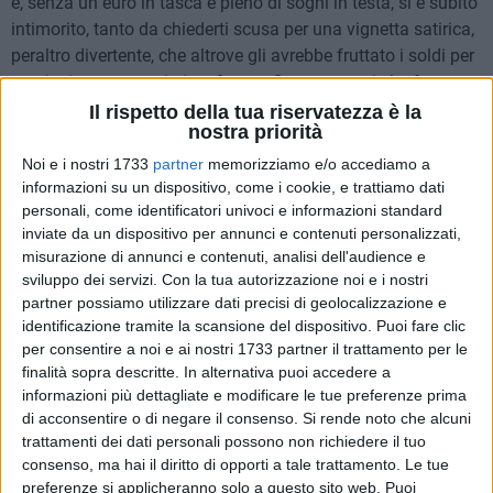
è, senza un euro in tasca e pieno di sogni in testa, si è subito
intimorito, tanto da chiederti scusa per una vignetta satirica,
peraltro divertente, che altrove gli avrebbe fruttato i soldi per
cominciare a costruirsi un futuro. Cosa pensavi che facesse
Dardo dopo la paventata querela? Che si mettesse contro un
Il rispetto della tua riservatezza è la
nostra priorità
professionista, un avvocato, contro il Presidente del
Consiglio a disquisire, magari davanti al giudice di
Noi e i nostri 1733
partner
memorizziamo e/o accediamo a
Acchiappa Citrulli, se la vignetta fosse o non fosse
informazioni su un dispositivo, come i cookie, e trattiamo dati
personali, come identificatori univoci e informazioni standard
offensiva.
inviate da un dispositivo per annunci e contenuti personalizzati,
misurazione di annunci e contenuti, analisi dell'audience e
Secondo me non ci ha nemmeno pensato, ti ha chiesto
sviluppo dei servizi.
Con la tua autorizzazione noi e i nostri
subito scusa senza nemmeno porsi per un solo istante se
partner possiamo utilizzare dati precisi di geolocalizzazione e
davvero quella vignetta fosse irriverente nei tuoi riguardi,
identificazione tramite la scansione del dispositivo. Puoi fare clic
altro che fondatezza. Secondo me Dardo, in quella vignetta,
per consentire a noi e ai nostri 1733 partner il trattamento per le
ha coperto il tuo viso con la maschera nera, non perché
finalità sopra descritte. In alternativa puoi accedere a
informazioni più dettagliate e modificare le tue preferenze prima
volesse, ma nemmeno lontanamente, ritenerti alla stregua di
di acconsentire o di negare il consenso.
Si rende noto che alcuni
Pulcinella, ha semplicemente voluto far passare il
trattamenti dei dati personali possono non richiedere il tuo
messaggio che il segreto su un presunto accordo tra te e
consenso, ma hai il diritto di opporti a tale trattamento. Le tue
Riserbato, fosse come il segreto di Pulcinella ovvero
preferenze si applicheranno solo a questo sito web. Puoi