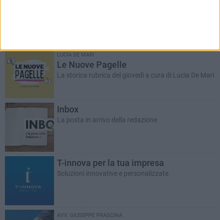
Salute d'asporto
A cura del dott. Giuseppe Labianca
LUCIA DE MARI
Le Nuove Pagelle
La storica rubrica del giovedì a cura di Lucia De Mari
Inbox
La posta in arrivo della redazione
T-innova per la tua impresa
Soluzioni innovative e personalizzate
AVV. GIUSEPPE PRASCINA