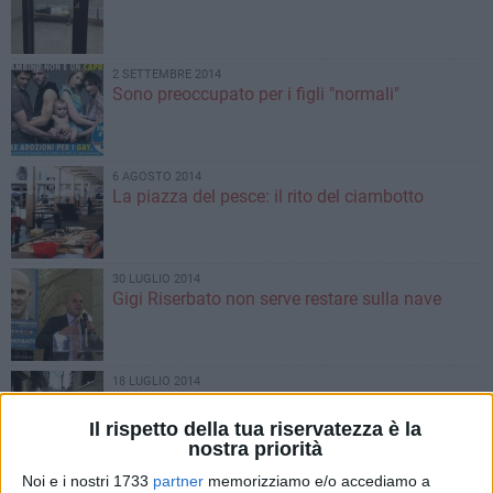
2 SETTEMBRE 2014
Sono preoccupato per i figli "normali"
6 AGOSTO 2014
La piazza del pesce: il rito del ciambotto
30 LUGLIO 2014
Gigi Riserbato non serve restare sulla nave
18 LUGLIO 2014
I bimbi palestinesi morti
Il rispetto della tua riservatezza è la
nostra priorità
Noi e i nostri 1733
partner
memorizziamo e/o accediamo a
11 LUGLIO 2014