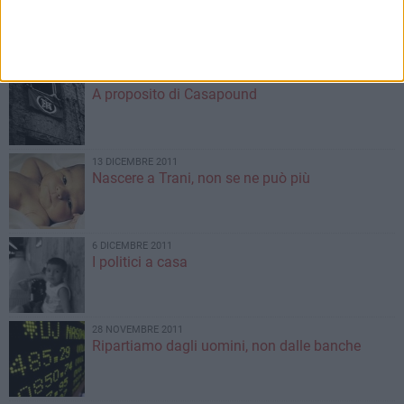
E’ passato Natale
20 DICEMBRE 2011
A proposito di Casapound
13 DICEMBRE 2011
Nascere a Trani, non se ne può più
6 DICEMBRE 2011
I politici a casa
28 NOVEMBRE 2011
Ripartiamo dagli uomini, non dalle banche