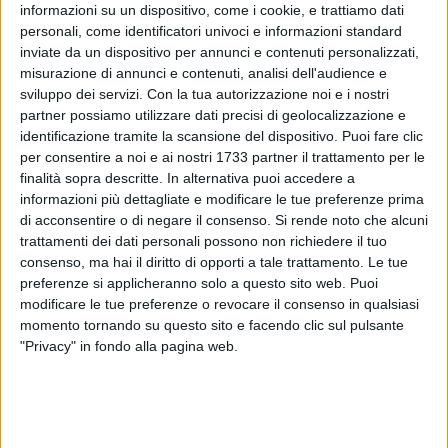
Nella polemica tra "Manfredi e Pomodoro"
informazioni su un dispositivo, come i cookie, e trattiamo dati
interviene la satira
personali, come identificatori univoci e informazioni standard
inviate da un dispositivo per annunci e contenuti personalizzati,
misurazione di annunci e contenuti, analisi dell'audience e
6 LUGLIO 2014
sviluppo dei servizi.
Con la tua autorizzazione noi e i nostri
La scomparsa di un bambino
partner possiamo utilizzare dati precisi di geolocalizzazione e
identificazione tramite la scansione del dispositivo. Puoi fare clic
per consentire a noi e ai nostri 1733 partner il trattamento per le
finalità sopra descritte. In alternativa puoi accedere a
19 GIUGNO 2014
San Magno e il quartiere Stadio
informazioni più dettagliate e modificare le tue preferenze prima
di acconsentire o di negare il consenso.
Si rende noto che alcuni
trattamenti dei dati personali possono non richiedere il tuo
consenso, ma hai il diritto di opporti a tale trattamento. Le tue
13 GIUGNO 2014
preferenze si applicheranno solo a questo sito web. Puoi
Il mare della mia città
modificare le tue preferenze o revocare il consenso in qualsiasi
momento tornando su questo sito e facendo clic sul pulsante
"Privacy" in fondo alla pagina web.
6 GIUGNO 2014
I politici tranesi ci fanno o ci sono?