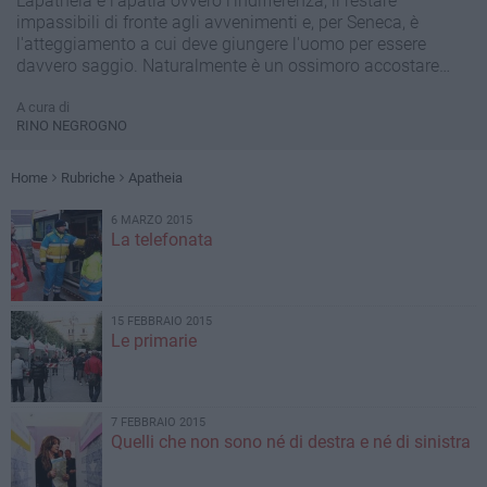
L'apatheia è l'apatia ovvero l'indifferenza, il restare
impassibili di fronte agli avvenimenti e, per Seneca, è
l'atteggiamento a cui deve giungere l'uomo per essere
davvero saggio. Naturalmente è un ossimoro accostare
l'apatia al mio noto atteggiamento e non posso affermare
di aver raggiunto l'ambito traguardo di Seneca. L'apatia è
A cura di
RINO NEGROGNO
piuttosto l'oggetto polemico contro cui mi scaglio, non
ritenendo nobile soffrir nell'animo i dardi dell'oltraggiosa
fortuna ma prendendo armi contro un mare di affanni, per
Home
Rubriche
Apatheia
dirla alla Shakespeare. Con le mie riflessioni vorrei
richiamare la lezione di Walter Benjamin che dice dello
6 MARZO 2015
storico, o comunque dell'intellettuale, o comunque del
La telefonata
rivoluzionario che egli è per gli altri come il "segnalatore
d'incendio", colui che dice, che vede prima di altri una crisi,
una possibilità di azione e di salvezza.
15 FEBBRAIO 2015
Le primarie
7 FEBBRAIO 2015
Quelli che non sono né di destra e né di sinistra