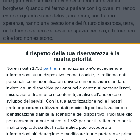
atteggiamento simile a quello della ripugnante vanità
borghese. Quando mi fermo a parlare con i giovani mi rendo
conto di quanto siano delusi, arrabbiati, non hanno
speranze, hanno una percezione del futuro disastrosa, tetra,
un futuro dove non c'è nessuno spazio per loro, il futuro non
c'è e loro non esistono.
Il rispetto della tua riservatezza è la
Raccontano le immense difficoltà per trovare un lavoro e,
nostra priorità
quando lo trovano, spesso a nero, di esser costretti ad
continue ingiustizie, soprusi ed umiliazioni di ogni genere.
Noi e i nostri 1733
partner
memorizziamo e/o accediamo a
informazioni su un dispositivo, come i cookie, e trattiamo dati
Un po' per la disperazione derivante dalla lotta per la
personali, come identificatori univoci e informazioni standard
sopravvivenza ormai dilagante ma soprattutto per l'assenza
inviate da un dispositivo per annunci e contenuti personalizzati,
di una coscienza collettiva, (distrutta in questi ultimi decenni
misurazione di annunci e contenuti, analisi dell'audience e
prima dall'ottundimento provocato dal concetto di speranza
sviluppo dei servizi.
Con la tua autorizzazione noi e i nostri
di una vita migliore soprannaturale collegata ed ottenibile a
partner possiamo utilizzare dati precisi di geolocalizzazione e
condizione di votare certi uomini e partiti politici e poi
identificazione tramite la scansione del dispositivo. Puoi fare clic
dall'estasi provocata da pubblicità, bambine da favole,
per consentire a noi e ai nostri 1733 partner il trattamento per le
finalità sopra descritte. In alternativa puoi accedere a
comici-profeti, politici che hanno sostituito la massima
informazioni più dettagliate e modificare le tue preferenze prima
mens sana in corpore sano con noi ce l'abbiamo duro,