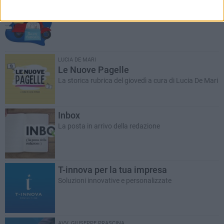
Salute d'asporto
A cura del dott. Giuseppe Labianca
LUCIA DE MARI
Le Nuove Pagelle
La storica rubrica del giovedì a cura di Lucia De Mari
Inbox
La posta in arrivo della redazione
T-innova per la tua impresa
Soluzioni innovative e personalizzate
AVV. GIUSEPPE PRASCINA