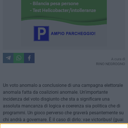
A cura di
RINO NEGROGNO
Un voto anomalo a conclusione di una campagna elettorale
anomala fatta da coalizioni anomale. Un'importante
incidenza del voto disgiunto che sta a significare una
assoluta mancanza di logica e coerenza sia politica che di
programmi. Un gioco perverso che graverà pesantemente su
chi andrà a governare. È il caso di dirlo: vae victoribus! (guai
ai vincitori). Flotte di parentadi disseminati per deviare voti,