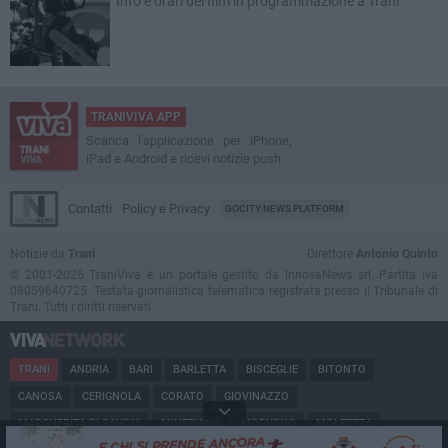
Info e orari dei film in programmazione a Trani
TRANIVIVA APP
Scarica l'applicazione per iPhone,
iPad e Android e ricevi notizie push
Contatti
Policy e Privacy
GOCITY NEWS PLATFORM
Notizie da
Trani
Direttore
Antonio Quinto
© 2001-2026 TraniViva è un portale gestito da InnovaNews srl. Partita iva
08059640725. Testata giornalistica telematica registrata presso il Tribunale di
Trani. Tutti i diritti riservati.
TRANI
ANDRIA
BARI
BARLETTA
BISCEGLIE
BITONTO
CANOSA
CERIGNOLA
CORATO
GIOVINAZZO
MARGHERITA DI SAVOIA
MINERVINO
MODUGNO
MOLFETTA