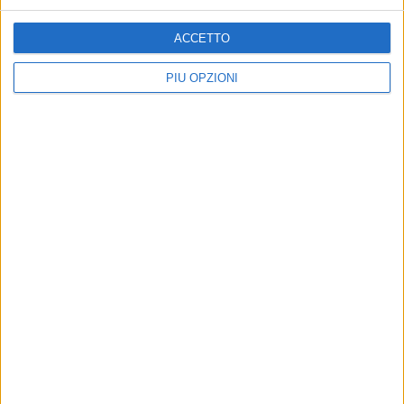
ACCETTO
PIÙ OPZIONI
Iscriviti alla Newsletter
Iscriviti