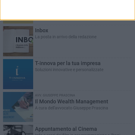
Le Nuove Pagelle
La storica rubrica del giovedì a cura di Lucia De Mari
Inbox
La posta in arrivo della redazione
T-innova per la tua impresa
Soluzioni innovative e personalizzate
AVV. GIUSEPPE PRASCINA
Il Mondo Wealth Management
A cura dell'avvocato Giuseppe Prascina
Appuntamento al Cinema