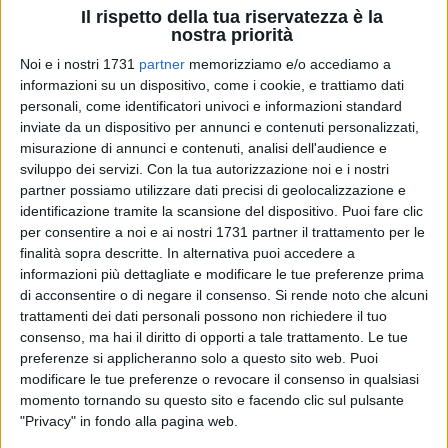
Il rispetto della tua riservatezza è la
tranne che ai veterani e soliti volti della politica, sicuri dei
nostra priorità
loro consolidati eserciti di elettori pervasi quasi sempre da
Noi e i nostri 1731
partner
memorizziamo e/o accediamo a
colui che non olet. Ed ora che la partita si gioca tra le destre,
informazioni su un dispositivo, come i cookie, e trattiamo dati
come d'incanto vorrebbe spuntare un cielo sereno. Si
personali, come identificatori univoci e informazioni standard
raccontano favole, rinascono amori di popolo e di città, si
inviate da un dispositivo per annunci e contenuti personalizzati,
dimenticano le armi affilate, i paladini romani, le corti celesti
misurazione di annunci e contenuti, analisi dell'audience e
e, come al solito, tra un taralluccio ed un bicchiere di vino, la
sviluppo dei servizi.
Con la tua autorizzazione noi e i nostri
destra e la sinistra non esistono più, tranne uno, quello da
partner possiamo utilizzare dati precisi di geolocalizzazione e
abbattere. Per quel che mi riguarda, oramai, ne sono fuori e
identificazione tramite la scansione del dispositivo. Puoi fare clic
per consentire a noi e ai nostri 1731 partner il trattamento per le
neanche ho voglia di guardare.
finalità sopra descritte. In alternativa puoi accedere a
informazioni più dettagliate e modificare le tue preferenze prima
Nessuno venga a dirmi che dobbiamo lottare uniti contro il
di acconsentire o di negare il consenso.
Si rende noto che alcuni
vero nemico perché ora, solo ora, davanti agli occhi languidi
trattamenti dei dati personali possono non richiedere il tuo
e commossi, bramosi di vittorie agognate, compare, quasi
consenso, ma hai il diritto di opporti a tale trattamento. Le tue
per la prima volta, possente, imbattibile. Nessuno mi venga a
preferenze si applicheranno solo a questo sito web. Puoi
parlare di ultimi sforzi dopo aver disseminato il campo di
modificare le tue preferenze o revocare il consenso in qualsiasi
momento tornando su questo sito e facendo clic sul pulsante
mine per far saltare in aria simboli, sogni e fratelli. Per me,
"Privacy" in fondo alla pagina web.
uomo di questa terra, non più schierato e nemmeno