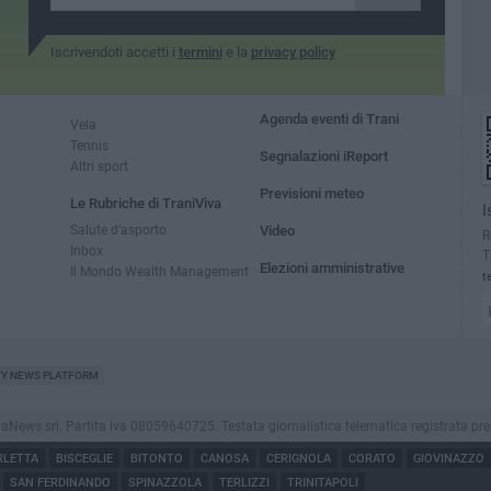
Iscrivendoti accetti i
termini
e la
privacy policy
Agenda eventi di Trani
Vela
Tennis
Segnalazioni iReport
Altri sport
Previsioni meteo
Le Rubriche di TraniViva
I
Salute d’asporto
Video
R
Inbox
T
Elezioni amministrative
Il Mondo Wealth Management
t
TY NEWS PLATFORM
ws srl. Partita iva 08059640725. Testata giornalistica telematica registrata presso il
RLETTA
BISCEGLIE
BITONTO
CANOSA
CERIGNOLA
CORATO
GIOVINAZZO
SAN FERDINANDO
SPINAZZOLA
TERLIZZI
TRINITAPOLI