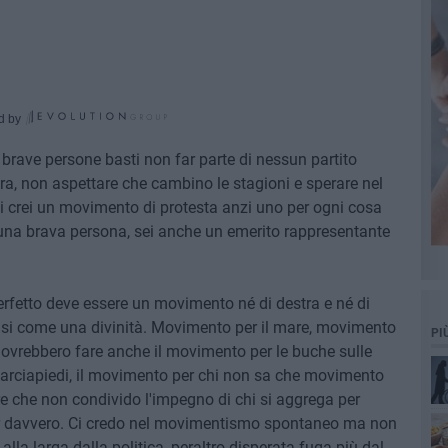
d by
 brave persone basti non far parte di nessun partito
stra, non aspettare che cambino le stagioni e sperare nel
i crei un movimento di protesta anzi uno per ogni cosa
 una brava persona, sei anche un emerito rappresentante
fetto deve essere un movimento né di destra e né di
asi come una divinità. Movimento per il mare, movimento
PI
 dovrebbero fare anche il movimento per le buche sulle
marciapiedi, il movimento per chi non sa che movimento
re che non condivido l'impegno di chi si aggrega per
er davvero. Ci credo nel movimentismo spontaneo ma non
 alla larga dalla politica, peraltro disperata fuga più dal