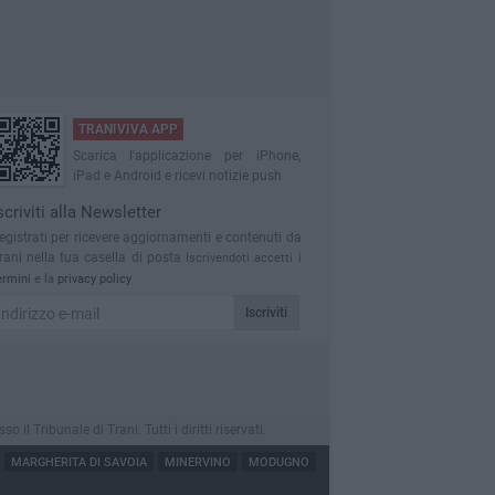
TRANIVIVA APP
Scarica l'applicazione per iPhone,
iPad e Android e ricevi notizie push
scriviti alla Newsletter
egistrati per ricevere aggiornamenti e contenuti da
rani nella tua casella di posta
Iscrivendoti accetti i
ermini
e la
privacy policy
Iscriviti
 Tribunale di Trani. Tutti i diritti riservati.
MARGHERITA DI SAVOIA
MINERVINO
MODUGNO