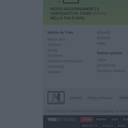
RICEVI AGGIORNAMENTI E
CONTENUTI DA TRANI
GRATIS
NELLA TUA E-MAIL
Notizie da Trani
Attualità
Speciale
Vita di città
Meteo
Territorio
Sanità
Notizie sportive
Ambiente
Calcio
Iniziative e promozioni
Arti Marziali
Solidarietà
Running e Atletica
Speciale
Contatti
Policy e Privacy
GOCI
© 2001-2026 TraniViva è un portale gestito da InnovaNe
TRANI
ANDRIA
BARI
BA
MOLFETTA
PUGLIA
RUVO