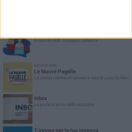
RUBRICHE AGGIORNATE DI RECENTE
Salute d'asporto
A cura del dott. Giuseppe Labianca
LUCIA DE MARI
Le Nuove Pagelle
La storica rubrica del giovedì a cura di Lucia De Mari
Inbox
La posta in arrivo della redazione
T-innova per la tua impresa