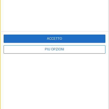
Iscriviti alla Newsletter
Iscriviti
ACCETTO
Iscrivendoti accetti i
termini
e la
privacy policy
PIÙ OPZIONI
Altri contenuti a tema
SANITÀ
EVENTI E CULTURA
Screening gratuito della
Premio “Forme per le