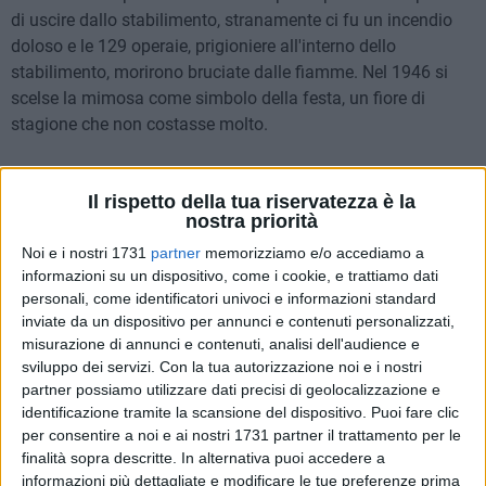
di uscire dallo stabilimento, stranamente ci fu un incendio
doloso e le 129 operaie, prigioniere all'interno dello
stabilimento, morirono bruciate dalle fiamme. Nel 1946 si
scelse la mimosa come simbolo della festa, un fiore di
stagione che non costasse molto.
Anche mia madre lavorava, andava via la mattina dopo aver
Il rispetto della tua riservatezza è la
preparato i nostri vestiti ed i nostri grembiuli, dopo aver
nostra priorità
pulito la casa, dopo aver preparato il pranzo. Tornava alle
Noi e i nostri 1731
partner
memorizziamo e/o accediamo a
13, cucinava, mangiava in fretta, lavava le stoviglie e
informazioni su un dispositivo, come i cookie, e trattiamo dati
tornava al lavoro alle 15. Se tutto andava bene, tornava a
personali, come identificatori univoci e informazioni standard
casa alle 20 e 30, controllava i nostri compiti, preparava la
inviate da un dispositivo per annunci e contenuti personalizzati,
cena e consolava mio padre che era l'unico avente diritto
misurazione di annunci e contenuti, analisi dell'audience e
alla stanchezza post lavorativa, al dolore dei soprusi e delle
sviluppo dei servizi.
Con la tua autorizzazione noi e i nostri
umiliazioni frequenti all'epoca, diciamo così, all'epoca. Non
partner possiamo utilizzare dati precisi di geolocalizzazione e
era colpa sua, così gli avevano detto, con questo pane
identificazione tramite la scansione del dispositivo. Puoi fare clic
per consentire a noi e ai nostri 1731 partner il trattamento per le
l'avevano cresciuto e, tutto sommato, conveniva non farsi
finalità sopra descritte. In alternativa puoi accedere a
troppe domande, almeno per gli uomini di allora.
informazioni più dettagliate e modificare le tue preferenze prima