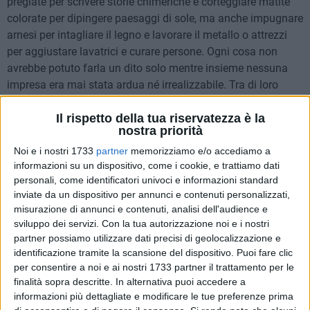
pregiate per scrivere storie chimeriche e corteggiare matite
colorate per dipingere paesaggi di sole, ma anche impugnare
arnesi per intagliare il legno e lavorare il metallo o attrezzi
per aggiustare lavatrici e curare persone. Ogni cosa non
avrebbe potuto farla un dito solo mentre insieme nessuna
impresa era mai stata ardua né irrealizzabile. Tra di loro
Pollice Destro era il dito più socievole e premuroso, benché
Il rispetto della tua riservatezza è la
brevilineo e nerboruto amava far lunghe passeggiate tra le
nostra priorità
altre dita e le baciava affettuosamente tutte le volte che le
incontrava. Grazie a Pollice, le altre dita potevano fare tutte
Noi e i nostri 1733
partner
memorizziamo e/o accediamo a
informazioni su un dispositivo, come i cookie, e trattiamo dati
queste belle faccende senza stancarsi troppo. Immaginate
personali, come identificatori univoci e informazioni standard
come sarebbe stato faticoso prendere una penna, anche la
inviate da un dispositivo per annunci e contenuti personalizzati,
più esigua, per scrivere una fola oppure prendere una matita
misurazione di annunci e contenuti, analisi dell'audience e
per progettare una casa o una nave o agguantare il frusto
sviluppo dei servizi.
Con la tua autorizzazione noi e i nostri
per separare il grano dalla pula o cacciaviti per avvitare in
partner possiamo utilizzare dati precisi di geolocalizzazione e
tutti i sensi, sbottonare bottoni per accarezzare i sogni.
identificazione tramite la scansione del dispositivo. Puoi fare clic
Pollice vi riusciva senza nessuna difficoltà raggiungendo,
per consentire a noi e ai nostri 1733 partner il trattamento per le
finalità sopra descritte. In alternativa puoi accedere a
come sapeva fare, ciascun altro dito della mano.
informazioni più dettagliate e modificare le tue preferenze prima