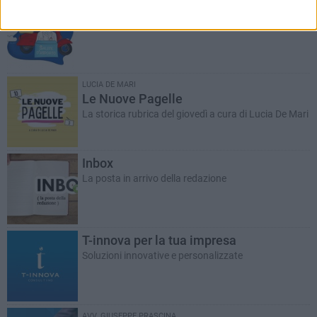
Salute d'asporto
A cura del dott. Giuseppe Labianca
LUCIA DE MARI
Le Nuove Pagelle
La storica rubrica del giovedì a cura di Lucia De Mari
Inbox
La posta in arrivo della redazione
T-innova per la tua impresa
Soluzioni innovative e personalizzate
AVV. GIUSEPPE PRASCINA