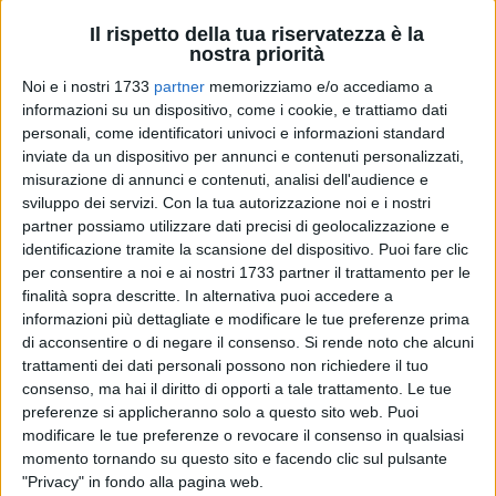
Il rispetto della tua riservatezza è la
nostra priorità
Noi e i nostri 1733
partner
memorizziamo e/o accediamo a
1000
A cura di
informazioni su un dispositivo, come i cookie, e trattiamo dati
ALESSANDRA VACCA
personali, come identificatori univoci e informazioni standard
inviate da un dispositivo per annunci e contenuti personalizzati,
misurazione di annunci e contenuti, analisi dell'audience e
sviluppo dei servizi.
Con la tua autorizzazione noi e i nostri
Una serata spensierata tra compagni di classe si è
partner possiamo utilizzare dati precisi di geolocalizzazione e
trasformata in tragedia. Ieri sera, una ragazza di Trani,
identificazione tramite la scansione del dispositivo. Puoi fare clic
studentessa del corso serale dell'Istituto Cosmai, è deceduta
per consentire a noi e ai nostri 1733 partner il trattamento per le
finalità sopra descritte. In alternativa puoi accedere a
improvvisamente dopo essere stata colta da un malore
informazioni più dettagliate e modificare le tue preferenze prima
mentre si trovava in pizzeria per il tradizionale
di acconsentire o di negare il consenso.
Si rende noto che alcuni
appuntamento di fine anno.
trattamenti dei dati personali possono non richiedere il tuo
consenso, ma hai il diritto di opporti a tale trattamento. Le tue
Il dramma si è consumato in una pizzeria di Bisceglie.
preferenze si applicheranno solo a questo sito web. Puoi
Secondo quanto emerso, la giovane, di 29 anni, stava
modificare le tue preferenze o revocare il consenso in qualsiasi
cenando con i suoi compagni di scuola e alcuni docenti
momento tornando su questo sito e facendo clic sul pulsante
"Privacy" in fondo alla pagina web.
quando, all'improvviso, ha avvertito un malore. I presenti