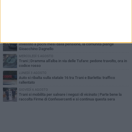
MERCOLEDÌ 5 AGOSTO
Trani piange G.D., il 64enne investito all'alba in via delle Tufare
non ce l'ha fatta
MERCOLEDÌ 5 AGOSTO
Lite sulla barca nel Porto di Trani, moglie sorprende marito e
scoppia il caos
GIOVEDÌ 6 AGOSTO
Investito a pochi mesi dalla pensione, la comunità piange
Gioacchino Dagnello
MERCOLEDÌ 5 AGOSTO
Trani | Dramma all'alba in via delle Tufare: pedone travolto, ora in
codice rosso
LUNEDÌ 3 AGOSTO
Auto si ribalta sulla statale 16 tra Trani e Barletta: traffico
rallentato
GIOVEDÌ 6 AGOSTO
Trani si mobilita per salvare i negozi di vicinato | Parte bene la
raccolta Firme di Confesercenti e si continua questa sera