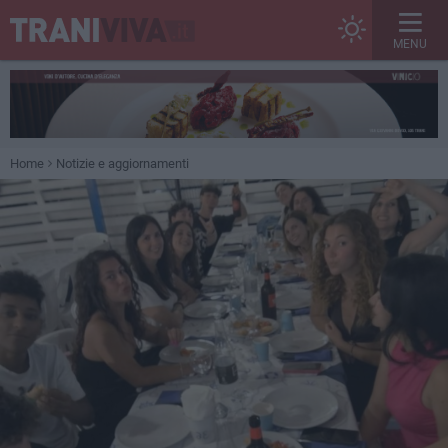
MENU
Home
Notizie e aggiornamenti