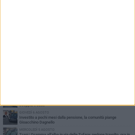
PIÙ LETTI QUESTA SETTIMANA
MERCOLEDÌ 5 AGOSTO
Trani piange G.D., il 64enne investito all'alba in via delle Tufare
non ce l'ha fatta
MERCOLEDÌ 5 AGOSTO
Lite sulla barca nel Porto di Trani, moglie sorprende marito e
scoppia il caos
GIOVEDÌ 6 AGOSTO
Investito a pochi mesi dalla pensione, la comunità piange
Gioacchino Dagnello
MERCOLEDÌ 5 AGOSTO
Trani | Dramma all'alba in via delle Tufare: pedone travolto, ora in