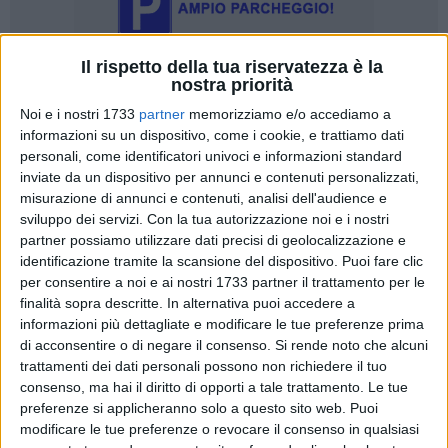
Il rispetto della tua riservatezza è la
nostra priorità
461
Noi e i nostri 1733
partner
memorizziamo e/o accediamo a
informazioni su un dispositivo, come i cookie, e trattiamo dati
personali, come identificatori univoci e informazioni standard
Così com'era velocemente circolata la voce della morte
inviate da un dispositivo per annunci e contenuti personalizzati,
dell'uomo colto da un malore — probabilmente un infarto —
misurazione di annunci e contenuti, analisi dell'audience e
sviluppo dei servizi.
Con la tua autorizzazione noi e i nostri
mentre si trovava sul lungomare Mongelli, all'altezza del
partner possiamo utilizzare dati precisi di geolocalizzazione e
ristorante Linda, altrettanto rapidamente si è diffusa la
identificazione tramite la scansione del dispositivo. Puoi fare clic
notizia che, in realtà, l'uomo era stato salvato grazie
per consentire a noi e ai nostri 1733 partner il trattamento per le
all'intervento tempestivo dei sanitari.
finalità sopra descritte. In alternativa puoi accedere a
All'ospedale dove è stato ricoverato, infatti, ha ripreso le
informazioni più dettagliate e modificare le tue preferenze prima
funzioni vitali ed è ora sotto controllo: vivo e salvo.
di acconsentire o di negare il consenso.
Si rende noto che alcuni
Fondamentale, però, è stato l'intervento immediato di due
trattamenti dei dati personali possono non richiedere il tuo
consenso, ma hai il diritto di opporti a tale trattamento. Le tue
persone che stavano facendo jogging proprio in quel
preferenze si applicheranno solo a questo sito web. Puoi
momento. Senza perdersi d'animo, hanno iniziato subito a
modificare le tue preferenze o revocare il consenso in qualsiasi
praticare il massaggio cardiaco alternandosi per circa dieci