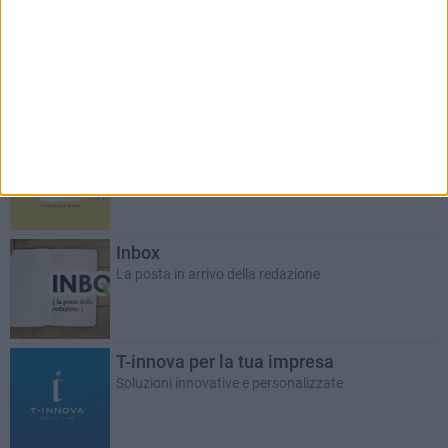
Salute d'asporto
A cura del dott. Giuseppe Labianca
LUCIA DE MARI
Le Nuove Pagelle
La storica rubrica del giovedì a cura di Lucia De Mari
Inbox
La posta in arrivo della redazione
T-innova per la tua impresa
Soluzioni innovative e personalizzate