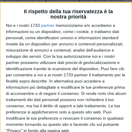
mese mentre per il resto è chiuso in casa seguito da una
Il rispetto della tua riservatezza è la
badante rumena malpagata e a nero. Se prendo una siringa
nostra priorità
dall'ospedale, mentre lavoro, perché devo fare un'iniezione
Noi e i nostri 1733
partner
memorizziamo e/o accediamo a
ad un mia zia che è povera commetto un illecito irrisorio?
informazioni su un dispositivo, come i cookie, e trattiamo dati
Credo che l'atto illecito sia illecito sempre, piccolo o grande.
personali, come identificatori univoci e informazioni standard
Ormai, purtroppo, la questione morale ha ceduto il passo allo
inviate da un dispositivo per annunci e contenuti personalizzati,
stato personale di necessità, da un tempo incalcolabile,
misurazione di annunci e contenuti, analisi dell'audience e
forse da sempre. Siamo machiavellici conclamati tanto che
sviluppo dei servizi.
Con la tua autorizzazione noi e i nostri
basta non esserlo per diventare un eroe o un semplicione.
partner possiamo utilizzare dati precisi di geolocalizzazione e
identificazione tramite la scansione del dispositivo. Puoi fare clic
Così, se rubiamo, rubiamo la gallina non il denaro, rubiamo
per consentire a noi e ai nostri 1733 partner il trattamento per le
per fame non per lusso. Salvo avere iPhone e Marlboro
finalità sopra descritte. In alternativa puoi accedere a
sempre a portata di mano.
informazioni più dettagliate e modificare le tue preferenze prima
di acconsentire o di negare il consenso.
Si rende noto che alcuni
Vendiamo e compriamo tutto, anche i voti e questo ci rende
trattamenti dei dati personali possono non richiedere il tuo
schiavi. Se abbiamo venduto il nostro voto non potremo
consenso, ma hai il diritto di opporti a tale trattamento. Le tue
pretendere un mondo migliore per i nostri figli, se invece il
preferenze si applicheranno solo a questo sito web. Puoi
modificare le tue preferenze o revocare il consenso in qualsiasi
voto lo abbiamo comprato oltre a non poter comunque
momento tornando su questo sito e facendo clic sul pulsante
pretendere un mondo migliore, non potremo liberarci dal
"Privacy" in fondo alla pagina web.