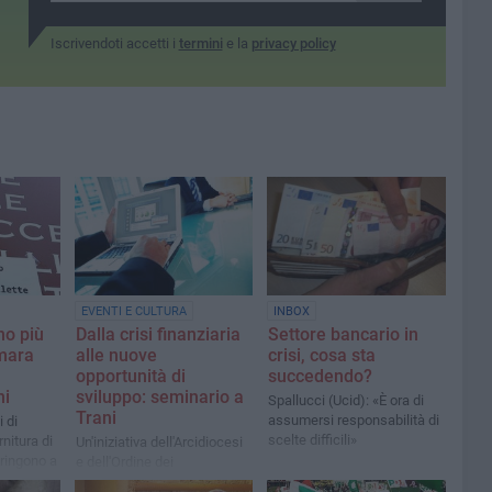
Iscrivendoti accetti i
termini
e la
privacy policy
EVENTI E CULTURA
INBOX
no più
Dalla crisi finanziaria
Settore bancario in
amara
alle nuove
crisi, cosa sta
opportunità di
succedendo?
ni
sviluppo: seminario a
Spallucci (Ucid): «È ora di
Trani
assumersi responsabilità di
 di
scelte difficili»
rnitura di
Un'iniziativa dell'Arcidiocesi
ringono a
e dell'Ordine dei
cinesca
commercialisti