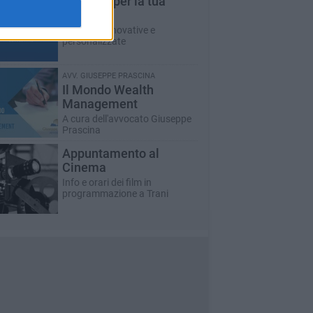
T-innova per la tua
impresa
Soluzioni innovative e
personalizzate
AVV. GIUSEPPE PRASCINA
Il Mondo Wealth
Management
A cura dell'avvocato Giuseppe
Prascina
Appuntamento al
Cinema
Info e orari dei film in
programmazione a Trani