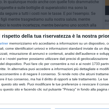
ario. In qualunque modo anche con quelle foto drammatiche
igarette e sulle bottiglie di superalcolici ma sono la
da seguire a tutti i costi non le tasse. E poi l'esempio. Se
 figli mentre trasgrediamo sulla nostra salute, mentre
RU
oci le nostre incertezze, mentre beviamo uno scotch alla
i, chissà come ci ringrazierebbero domani. O forse
l rispetto della tua riservatezza è la nostra prior
sulle sigarette non conviene perché le sigarette fanno
 tassarle per guadagnare di più, tanto qualcuno muore
artner
memorizziamo e/o accediamo a informazioni su un dispositivo, c
esa sanitaria e senza sperpero di denaro pubblico. Senza
ali, come identificatori univoci e informazioni standard inviate da un di
zzati, misurazione di annunci e contenuti, analisi dell'audience e svilupp
e conviene tassare più che educare, punire più che
i e i nostri partner possiamo utilizzare dati precisi di geolocalizzazione 
del dispositivo. Puoi fare clic per consentire a noi e ai nostri 1733 partn
critte. In alternativa puoi accedere a informazioni più dettagliate e modif
ità, mentre a ciascuno "bisognerà dirgli" secondo i propri
acconsentire o di negare il consenso.
Si rende noto che alcuni trattamen
e il tuo consenso, ma hai il diritto di opporti a tale trattamento. Le tue
 questo sito web. Puoi modificare le tue preferenze o revocare il conse
questo sito e facendo clic sul pulsante "Privacy" in fondo alla pagina
grogno