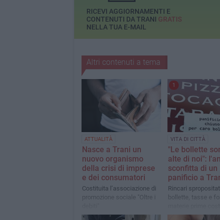
RICEVI AGGIORNAMENTI E
CONTENUTI DA TRANI
GRATIS
NELLA TUA E-MAIL
Altri contenuti a tema
1
ATTUALITÀ
VITA DI CITTÀ
Nasce a Trani un
"Le bollette so
nuovo organismo
alte di noi": l'
della crisi di imprese
sconfitta di un
e dei consumatori
panificio a Tra
Costituita l’associazione di
Rincari spropositati
promozione sociale "Oltre i
bollette, tasse e fo
debiti"
materie prime cost
abbassare la sara