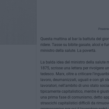
Powere
Questa mattina al bar la battuta del gior
ridere. Tasse su bibite gasate, alcol e f
ministro della salute. La povertà.
La balda idea del ministro della salute m
1875, scrisse una lettera per rivolgere 
tedesco. Marx, oltre a criticare l'inguar
lavoro, deumanizzati, uguali e con gli ste
lavoratori, nell'ambito di uno stato soci
tipicamente capitalistico, mentre è gius
una prima fase di comunismo, detto appun
strascichi capitalistici difficili da rimuo
cromosomico per cui il lavoratore potrà