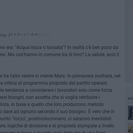
d by
no era: "Acqua liscia o tassata"? In realtà c'è ben poco da
umo. Ma cos'hanno in comune tra di loro? La salute, anzi il
i ha fatto venire in mente Marx. In primavera inoltrata, nel
una critica al programma proposto dal partito operaio
ibile tendenza a considerare i lavoratori solo come forza
ssi bisogni, non accetta che si voglia retribuire i
PI
alista, in base a quello che loro producono, metodo
to dare ad ognuno secondo il suo bisogno. È vero che in
to "rozzo", postrivoluzionario, ci saranno inevitabili
vere, logiche di divisione e di proprietà stampate a livello
 ricevere in base a quanto avrà dato ma in una fase