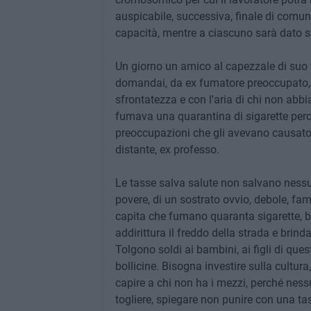
auspicabile, successiva, finale di comun
capacità, mentre a ciascuno sarà dato se
Un giorno un amico al capezzale di suo 
domandai, da ex fumatore preoccupato, 
sfrontatezza e con l'aria di chi non abbi
fumava una quarantina di sigarette perc
preoccupazioni che gli avevano causato
distante, ex professo.
Le tasse salva salute non salvano nessuno
povere, di un sostrato ovvio, debole, fam
capita che fumano quaranta sigarette, be
addirittura il freddo della strada e brind
Tolgono soldi ai bambini, ai figli di ques
bollicine. Bisogna investire sulla cultura
capire a chi non ha i mezzi, perché nessu
togliere, spiegare non punire con una t