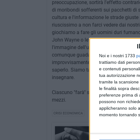
preoccupazione, sortirà l'effetto contr
di moribondi sofferenti sui pacchetti di s
cultura e l'informazione le strade giuste 
riuscissimo a non farci vedere dai nostri
giochiamo a fare gli uomini duri fumand
John Wayne o le bollicine di Vasco Ross
I
l'immagine dell'uomo morente di tumore 
comunque guadagnare tanto ed è meglio
Noi e i nostri 1733
p
improvvisamente senza gravare sulla sp
trattiamo dati person
e contenuti personali
saperlo. Siamo tanti, troppi sulla terra 
tua autorizzazione no
insegnare.
tramite la scansione 
le finalità sopra des
Ciascuno "farà" secondo le proprie capac
preferenze prima di 
mezzi.
possono non richieder
applicheranno solo a
CRISI ECONOMICA
momento tornando su 
Apatheia
La rubrica di Rino Ne