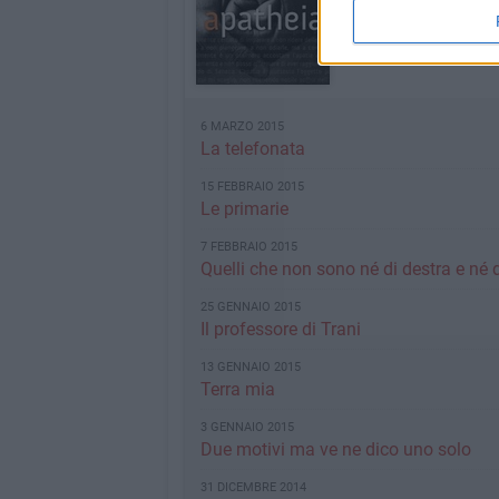
INDICE RUBRICA
6 MARZO 2015
La telefonata
15 FEBBRAIO 2015
Le primarie
7 FEBBRAIO 2015
Quelli che non sono né di destra e né d
25 GENNAIO 2015
Il professore di Trani
13 GENNAIO 2015
Terra mia
3 GENNAIO 2015
Due motivi ma ve ne dico uno solo
31 DICEMBRE 2014