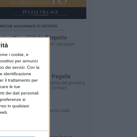
BRICHE AGGIORNATE DI RECENTE
Salute d'asporto
A cura del dott. Giuseppe
ità
Labianca
ome i cookie, e
spositivo per annunci
o dei servizi.
Con la
LUCIA DE MARI
e identificazione
Le Nuove Pagelle
er il trattamento per
La storica rubrica del giovedì a
icare le tue
cura di Lucia De Mari
ti dei dati personali
 preferenze si
Inbox
nso in qualsiasi
La posta in arrivo della
 web.
redazione