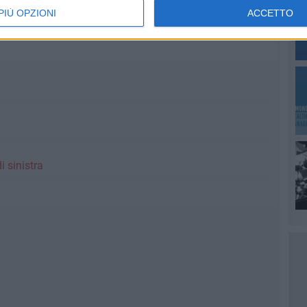
PIÙ OPZIONI
ACCETTO
i sinistra