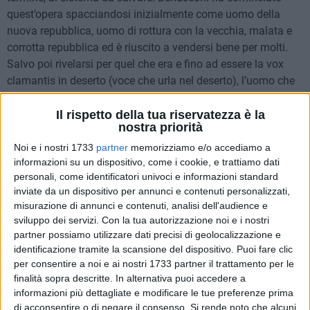
quest’opera spacciandosi inizialmente come uomo della
nuova repubblica, uomo di rottura con la vecchia, malata e
corrotta repubblica ed è riuscito a vendersi bene per molti.
Salvo poi rivelarsi per quel che era e fino ad essere la vox
clamantis in deserto (voce che urla nel deserto), l’uomo che
prepara la strada al serio e serafico Monti ed alle sue
prefiche. Il decreto per la crescita sembra fatto da un profeta,
Il rispetto della tua riservatezza è la
nostra priorità
uno che ama il suo popolo, equo come può esserlo solo un
padre per i suoi figli, un neo Robin Hood che toglie alle
Noi e i nostri 1733
partner
memorizziamo e/o accediamo a
informazioni su un dispositivo, come i cookie, e trattiamo dati
banche per dare alle famiglie, costruisce moderni ospedali
personali, come identificatori univoci e informazioni standard
anziché costosi aerei da guerra, pieno di lavoro per tutti e
inviate da un dispositivo per annunci e contenuti personalizzati,
case popolari. Tant’è vero che nell’amorevole decreto
misurazione di annunci e contenuti, analisi dell'audience e
troviamo: aumentato dell’età pensionabile, riduzione delle
sviluppo dei servizi.
Con la tua autorizzazione noi e i nostri
pensioni calcolate con il sistema contributivo, aumento delle
partner possiamo utilizzare dati precisi di geolocalizzazione e
tasse, tasse sulla prima casa, aumentato dell’Iva e dell’Irpef,
identificazione tramite la scansione del dispositivo. Puoi fare clic
aumento dei ticket sanitari, aumento del costo della benzina
per consentire a noi e ai nostri 1733 partner il trattamento per le
finalità sopra descritte. In alternativa puoi accedere a
ed altro ancora. Poi, sempre per favorire i poveri e bastonare
informazioni più dettagliate e modificare le tue preferenze prima
i ricchi, sale lo spread BTP-Bund così i ricchi speculano con
di acconsentire o di negare il consenso.
Si rende noto che alcuni