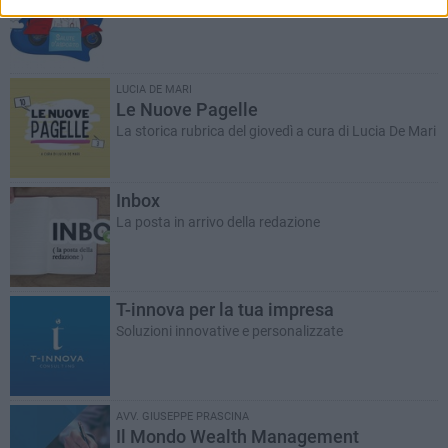
A cura del dott. Giuseppe Labianca
LUCIA DE MARI
Le Nuove Pagelle
La storica rubrica del giovedì a cura di Lucia De Mari
Inbox
La posta in arrivo della redazione
T-innova per la tua impresa
Soluzioni innovative e personalizzate
AVV. GIUSEPPE PRASCINA
Il Mondo Wealth Management