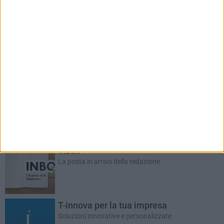
RUBRICHE AGGIORNATE DI RECENTE
Salute d'asporto
A cura del dott. Giuseppe Labianca
LUCIA DE MARI
Le Nuove Pagelle
La storica rubrica del giovedì a cura di Lucia De Mari
Inbox
La posta in arrivo della redazione
T-innova per la tua impresa
Soluzioni innovative e personalizzate