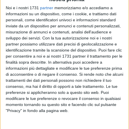
fauno che se ne starebbe in campagna a leggere sotto un
Noi e i nostri 1731
partner
memorizziamo e/o accediamo a
albero lisciato dal vento che stride i rami stagliati nel cielo
informazioni su un dispositivo, come i cookie, e trattiamo dati
blu, frastagliato dalla frondosa chioma, ma la voglia di mio
personali, come identificatori univoci e informazioni standard
inviate da un dispositivo per annunci e contenuti personalizzati,
figlio è pari al canto delle famose sirene ammaliatrici. Così
misurazione di annunci e contenuti, analisi dell'audience e
dovrebbe essere per tutti. Ho stirato le mie forze e con lui mi
sviluppo dei servizi.
Con la tua autorizzazione noi e i nostri
sono avviato beccheggiando nella calura. Giunti sulla
partner possiamo utilizzare dati precisi di geolocalizzazione e
spiaggia, ho osservato mio figlio tripudiante, giocare con le
identificazione tramite la scansione del dispositivo. Puoi fare clic
onde. Pago e quasi sognante, ho rivisto gli anni passati, da
per consentire a noi e ai nostri 1731 partner il trattamento per le
quando mio figlio aveva un anno fino ad ora che ne ha sette.
finalità sopra descritte. In alternativa puoi accedere a
Nella mia mente l'ho visto crescere su quella battigia anno
informazioni più dettagliate e modificare le tue preferenze prima
di acconsentire o di negare il consenso.
Si rende noto che alcuni
dopo anno, nuotare con il pannolino nella vasca gialla
trattamenti dei dati personali possono non richiedere il tuo
gonfiabile, restare sorpreso dei miei castelli di sabbia da
consenso, ma hai il diritto di opporti a tale trattamento. Le tue
distruggere con i suoi piedini, l'ho visto fare schizzi dentro il
preferenze si applicheranno solo a questo sito web. Puoi
salvagente di Paperino, poi con le pinne, i braccioli e con le
modificare le tue preferenze o revocare il consenso in qualsiasi
sue decisioni avventate, l'ho visto nuotare, immergere il capo
momento tornando su questo sito e facendo clic sul pulsante
sott'acqua, ho trattenuto il mio respiro insieme al suo.
"Privacy" in fondo alla pagina web.
Sono andato anche oltre, l'ho visto crescere ancora, più di