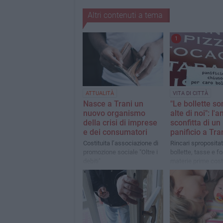
Altri contenuti a tema
1
ATTUALITÀ
VITA DI CITTÀ
Nasce a Trani un
"Le bollette so
nuovo organismo
alte di noi": l'
della crisi di imprese
sconfitta di un
e dei consumatori
panificio a Tra
Costituita l’associazione di
Rincari spropositati
promozione sociale "Oltre i
bollette, tasse e fo
debiti"
materie prime cost
abbassare la sara
dopo meno di un a
attività