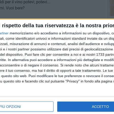
di per il vino potevi, potevi…
mi. Vuoi bere?
RU
l rispetto della tua riservatezza è la nostra prior
talia in piazza.
ifatte.
artner
memorizziamo e/o accediamo a informazioni su un dispositivo, c
asi vado a protestare, vado a dirgliene quattro, vado a
ali, come identificatori univoci e informazioni standard inviate da un di
zzati, misurazione di annunci e contenuti, analisi dell'audience e svilupp
litici.
i e i nostri partner possiamo utilizzare dati precisi di geolocalizzazione 
glio, è più buono…
del dispositivo. Puoi fare clic per consentire a noi e ai nostri 1733 partn
bino.
critte. In alternativa puoi accedere a informazioni più dettagliate e modif
acconsentire o di negare il consenso.
Si rende noto che alcuni trattamen
e il tuo consenso, ma hai il diritto di opporti a tale trattamento. Le tue
 questo sito web. Puoi modificare le tue preferenze o revocare il conse
questo sito e facendo clic sul pulsante "Privacy" in fondo alla pagina
grogno
PIÙ OPZIONI
ACCETTO