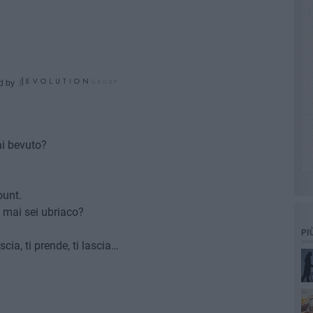
d by
ai bevuto?
ount.
 mai sei ubriaco?
PI
scia, ti prende, ti lascia…