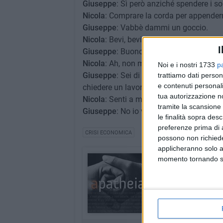
Giuseppe
: Sì però anziché spendere i sol
Nicola
: Comprare la corda per appender
Giuseppe
: Vabbè dammi un goccio.
Nicola
: Bevi, bevi.
I
Giuseppe
: Buono. Stanno facendo miss I
Nicola
: Ah, non m'interessa. Tutte finte, r
Noi e i nostri 1733
p
Giuseppe
: Sei di bocca buona. Quasi qu
trattiamo dati person
e contenuti personali
chiedere un lavoro visto che ci stanno i po
tua autorizzazione no
Nicola
: Senti a me, bevi il vino che è me
tramite la scansione 
Giuseppe
: No io vado. Mo vedi che com
le finalità sopra des
preferenze prima di 
CRISI ECONOMICA
possono non richieder
applicheranno solo a
momento tornando su 
Apatheia
La rubrica di Rino Ne
INDICE RUBRICA