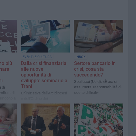
EVENTI E CULTURA
INBOX
no più
Dalla crisi finanziaria
Settore bancario in
amara
alle nuove
crisi, cosa sta
opportunità di
succedendo?
ni
sviluppo: seminario a
Spallucci (Ucid): «È ora di
Trani
assumersi responsabilità di
 di
scelte difficili»
rnitura di
Un'iniziativa dell'Arcidiocesi
ringono a
e dell'Ordine dei
cinesca
commercialisti
nno di