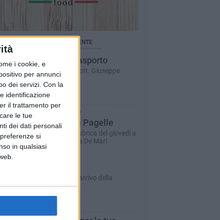
BRICHE AGGIORNATE DI RECENTE
ità
Salute d'asporto
ome i cookie, e
A cura del dott. Giuseppe
spositivo per annunci
Labianca
o dei servizi.
Con la
e identificazione
er il trattamento per
LUCIA DE MARI
icare le tue
Le Nuove Pagelle
ti dei dati personali
La storica rubrica del giovedì a
 preferenze si
cura di Lucia De Mari
nso in qualsiasi
 web.
Inbox
La posta in arrivo della
redazione