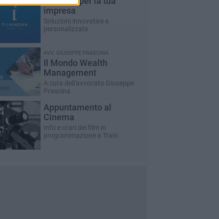
T-innova per la tua
impresa
Soluzioni innovative e
personalizzate
AVV. GIUSEPPE PRASCINA
Il Mondo Wealth
Management
A cura dell'avvocato Giuseppe
Prascina
Appuntamento al
Cinema
Info e orari dei film in
programmazione a Trani