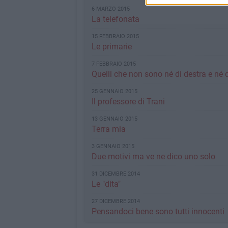
6 MARZO 2015
La telefonata
15 FEBBRAIO 2015
Le primarie
7 FEBBRAIO 2015
Quelli che non sono né di destra e né d
25 GENNAIO 2015
Il professore di Trani
13 GENNAIO 2015
Terra mia
3 GENNAIO 2015
Due motivi ma ve ne dico uno solo
31 DICEMBRE 2014
Le "dita"
27 DICEMBRE 2014
Pensandoci bene sono tutti innocenti