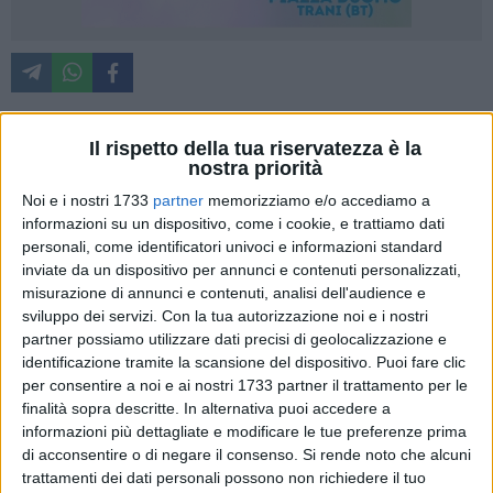
Il rispetto della tua riservatezza è la
Gestire la
logistica
in modo efficiente, per un'
impresa,
non è
nostra priorità
mai semplice, in particolare quando si
lavora
in una
grande
Noi e i nostri 1733
partner
memorizziamo e/o accediamo a
città. Ogni giorno, c'è da fare i conti con
traffico,
strade
informazioni su un dispositivo, come i cookie, e trattiamo dati
strette, sensi di marcia che possono cambiare da un
personali, come identificatori univoci e informazioni standard
momento all'altro,
divieti
e limitazioni di accesso in alcune
inviate da un dispositivo per annunci e contenuti personalizzati,
aree specifiche.
misurazione di annunci e contenuti, analisi dell'audience e
sviluppo dei servizi.
Con la tua autorizzazione noi e i nostri
partner possiamo utilizzare dati precisi di geolocalizzazione e
Insomma,
spostarsi agevolmente
in città non è certo cosa
identificazione tramite la scansione del dispositivo. Puoi fare clic
da poco, e molto spesso le
aziende
non hanno a
per consentire a noi e ai nostri 1733 partner il trattamento per le
disposizione il
mezzo
di
trasporto adatto
a questo tipo di
finalità sopra descritte. In alternativa puoi accedere a
situazione, perché i
furgoni
che possiedono sono troppo
informazioni più dettagliate e modificare le tue preferenze prima
grandi
e ingombranti.
di acconsentire o di negare il consenso.
Si rende noto che alcuni
trattamenti dei dati personali possono non richiedere il tuo