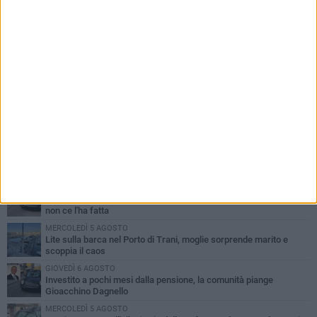
PIÙ LETTI QUESTA SETTIMANA
MERCOLEDÌ 5 AGOSTO
Trani piange G.D., il 64enne investito all'alba in via delle Tufare
non ce l'ha fatta
MERCOLEDÌ 5 AGOSTO
Lite sulla barca nel Porto di Trani, moglie sorprende marito e
scoppia il caos
GIOVEDÌ 6 AGOSTO
Investito a pochi mesi dalla pensione, la comunità piange
Gioacchino Dagnello
MERCOLEDÌ 5 AGOSTO