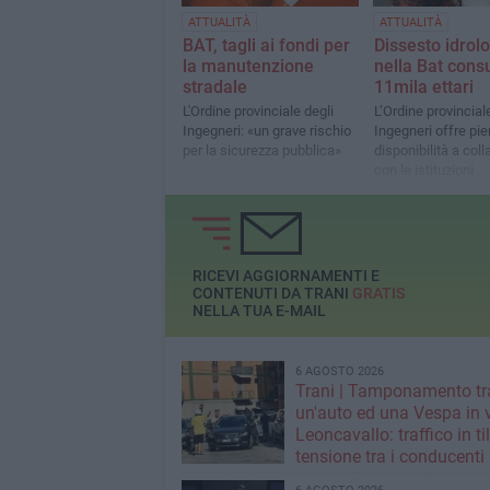
ATTUALITÀ
ATTUALITÀ
BAT, tagli ai fondi per
Dissesto idrolo
la manutenzione
nella Bat cons
stradale
11mila ettari
L'Ordine provinciale degli
L’Ordine provincial
Ingegneri: «un grave rischio
Ingegneri offre pi
per la sicurezza pubblica»
disponibilità a col
con le istituzioni
RICEVI AGGIORNAMENTI E
CONTENUTI DA TRANI
GRATIS
NELLA TUA E-MAIL
6 AGOSTO 2026
Trani | Tamponamento tr
un'auto ed una Vespa in 
Leoncavallo: traffico in til
tensione tra i conducenti