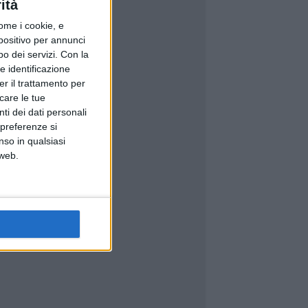
ità
ome i cookie, e
spositivo per annunci
o dei servizi.
Con la
e identificazione
er il trattamento per
icare le tue
ti dei dati personali
 preferenze si
nso in qualsiasi
 web.