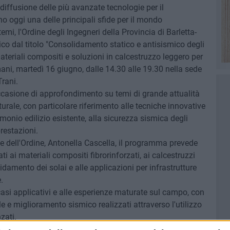
 diffusione delle più avanzate tecnologie per il
 oggi una delle principali sfide per il mondo
emi, l'Ordine degli Ingegneri della Provincia di Barletta-
ico dal titolo "Consolidamento statico e antisismico degli
n materiali compositi e soluzioni in calcestruzzo leggero per
ani, martedì 16 giugno, dalle 14.30 alle 19.30 nella sede
Trani.
occasione di approfondimento su temi di grande attualità
utturale, con particolare riferimento alle tecniche innovative
monio edilizio esistente, alla sicurezza sismica degli
prestazioni.
nte dell'Ordine, Antonella Cascella, il programma prevede
ati ai materiali compositi fibrorinforzati, ai calcestruzzi
olidamento dei solai e alle applicazioni per infrastrutture
.
casi applicativi e alle esperienze maturate sul campo, con
rale e miglioramento sismico realizzati attraverso l'utilizzo
zati.
neri Stefano Errico, Martina Argeri e Giacomo Alicino,