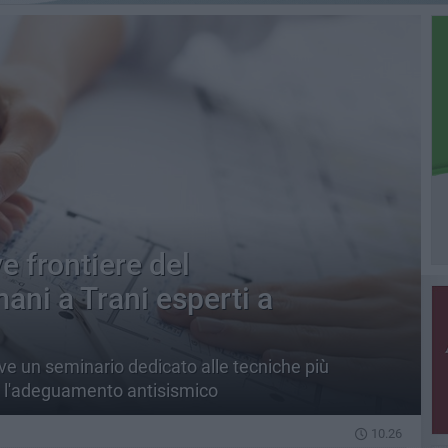
ve frontiere del
ni a Trani esperti a
ve un seminario dedicato alle tecniche più
 e l'adeguamento antisismico
10.26