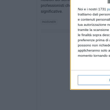
I
professionisti che illustreranno aspetti 
Noi e i nostri 1731
p
significative.
trattiamo dati person
e contenuti personali
INGEGNERI
tua autorizzazione no
tramite la scansione 
le finalità sopra des
preferenze prima di 
possono non richieder
applicheranno solo a
momento tornando su 