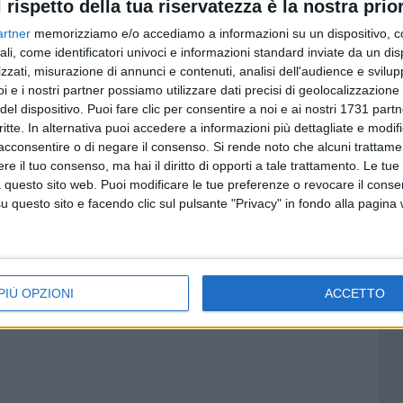
l rispetto della tua riservatezza è la nostra prior
normativi, metodologie progettuali e case history
artner
memorizziamo e/o accediamo a informazioni su un dispositivo, c
ali, come identificatori univoci e informazioni standard inviate da un di
zzati, misurazione di annunci e contenuti, analisi dell'audience e svilupp
i e i nostri partner possiamo utilizzare dati precisi di geolocalizzazione 
del dispositivo. Puoi fare clic per consentire a noi e ai nostri 1731 partn
critte. In alternativa puoi accedere a informazioni più dettagliate e modif
acconsentire o di negare il consenso.
Si rende noto che alcuni trattamen
e il tuo consenso, ma hai il diritto di opporti a tale trattamento. Le tue
 questo sito web. Puoi modificare le tue preferenze o revocare il conse
questo sito e facendo clic sul pulsante "Privacy" in fondo alla pagina
PIÙ OPZIONI
ACCETTO