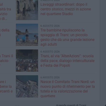
6 AGOSTO 2026
ul
Lavaggi straordinari: dopo il
ità tra
centro storico, mezzi in azione
rvizio
nel quartiere Stadio
 di
6 AGOSTO 2026
g della
Tre bambine ripuliscono la
i
spiaggia di Trani: un piccolo
gesto che dà una grande lezione
agli adulti
6 AGOSTO 2026
 Trani il
Trani, al via "AlterAzioni": scuola
alcio-
della pace, dialogo interculturale
r
e Festa dei Popoli
6 AGOSTO 2026
re i
Nasce il Comitato Trani Nord: un
 bene la
nuovo punto di riferimento per la
rcenti e
tutela e la valorizzazione del
quartiere
Agenda eventi di Trani