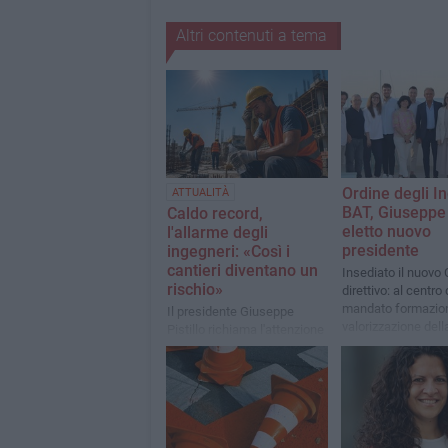
Altri contenuti a tema
Ordine degli I
ATTUALITÀ
BAT, Giuseppe 
Caldo record,
eletto nuovo
l'allarme degli
presidente
ingegneri: «Così i
cantieri diventano un
Insediato il nuovo 
rischio»
direttivo: al centro 
mandato formazio
Il presidente Giuseppe
valorizzazione dell
Pistillo richiama l'attenzione
professione e dialo
sull'ordinanza regionale
territorio
contro lo stress termico