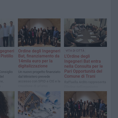
ngegneri
Ordine degli Ingegneri
VITA DI CITTÀ
Pistillo
Bat, finanziamento da
L’Ordine degli
14mila euro per la
Ingegneri Bat entra
digitalizzazione
nella Consulta per le
Pari Opportunità del
Consiglio
Un nuovo progetto finanziato
Comune di Trani
del
dal Ministero prevede
ne,
accesso con SPID e CIE e la
Raffaella Ardito rappresenta
a
creazione di un’area
l’Ordine nell’organismo
go con il
riservata per i profili
dedicato a inclusione,
professionali degli iscritti
equità e valorizzazione delle
competenze