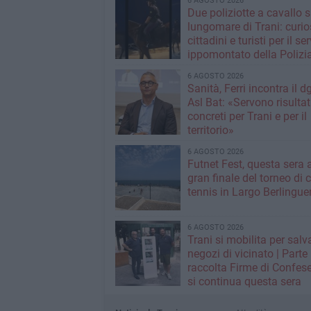
6 AGOSTO 2026
Due poliziotte a cavallo s
lungomare di Trani: curios
cittadini e turisti per il se
ippomontato della Polizia
Stato
6 AGOSTO 2026
Sanità, Ferri incontra il d
Asl Bat: «Servono risultat
concreti per Trani e per il
territorio»
6 AGOSTO 2026
Futnet Fest, questa sera a
gran finale del torneo di c
tennis in Largo Berlingue
6 AGOSTO 2026
Trani si mobilita per salva
negozi di vicinato | Parte
raccolta Firme di Confese
si continua questa sera