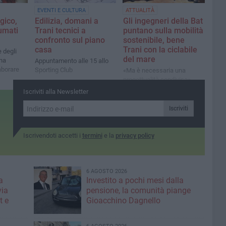
EVENTI E CULTURA
ATTUALITÀ
gico,
Edilizia, domani a
Gli ingegneri della Bat
umati
Trani tecnici a
puntano sulla mobilità
confronto sul piano
sostenibile, bene
casa
Trani con la ciclabile
e degli
del mare
ena
Appuntamento alle 15 allo
laborare
Sporting Club
«Ma è necessaria una
progettualità condivisa»
Iscriviti alla Newsletter
Iscriviti
Iscrivendoti accetti i
termini
e la
privacy policy
6 AGOSTO 2026
a
Investito a pochi mesi dalla
via
pensione, la comunità piange
t e
Gioacchino Dagnello