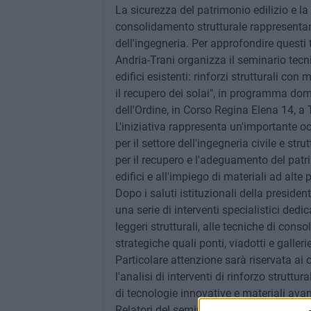
La sicurezza del patrimonio edilizio e la
consolidamento strutturale rappresentano
dell'ingegneria. Per approfondire questi t
Andria-Trani organizza il seminario tecn
edifici esistenti: rinforzi strutturali co
il recupero dei solai", in programma dom
dell'Ordine, in Corso Regina Elena 14, a 
L'iniziativa rappresenta un'importante 
per il settore dell'ingegneria civile e str
per il recupero e l'adeguamento del patri
edifici e all'impiego di materiali ad alte 
Dopo i saluti istituzionali della preside
una serie di interventi specialistici dedic
leggeri strutturali, alle tecniche di cons
strategiche quali ponti, viadotti e gallerie
Particolare attenzione sarà riservata ai 
l'analisi di interventi di rinforzo struttu
di tecnologie innovative e materiali avan
Relatori del seminario saranno gli ingeg